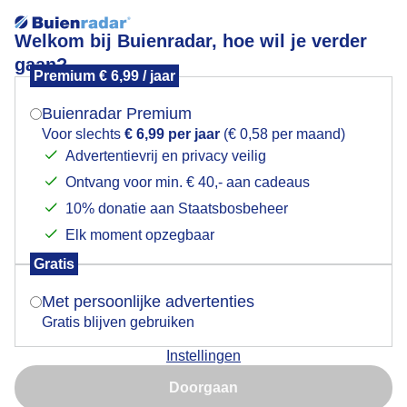
Welkom bij Buienradar, hoe wil je verder
gaan?
Premium € 6,99 / jaar
Mogen we je locatie gebruiken voor het
In de regen!
weer?
Buienradar Premium
Voor slechts
€ 6,99 per jaar
(€ 0,58 per maand)
Advertentievrij en privacy veilig
Ontvang voor min. € 40,- aan cadeaus
Indien je hier nog geen akkoord op hebt gegeven,
verschijnt er zo een pop-up uit je browser waarin
10% donatie aan Staatsbosbeheer
deze toestemming gevraagd wordt.
Elk moment opzegbaar
Gratis
Is goed, toon de popup
Met persoonlijke advertenties
Gratis blijven gebruiken
Instellingen
Nu niet, misschien later
Door: Nely V Frankenhuijzen
Gemaakt: 19-05-2026, 51x bekeken
Doorgaan
Gebruik je Safari en wil je niet elke dag deze pop-up zien?