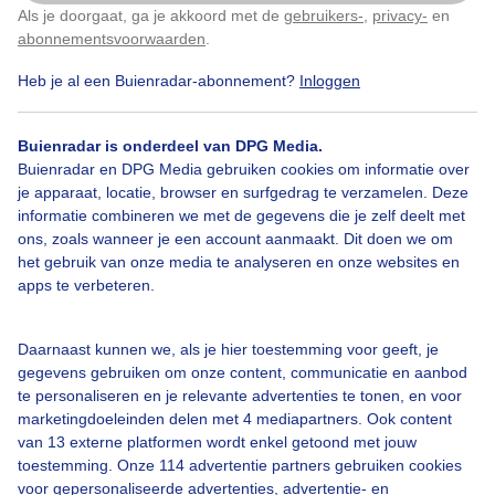
Als je doorgaat, ga je akkoord met de
gebruikers-
,
privacy-
en
Klik
hier
om dit aan te passen
abonnementsvoorwaarden
.
Heb je al een Buienradar-abonnement?
Inloggen
Bekijk slideshow
Buienradar is onderdeel van DPG Media.
Buienradar en DPG Media gebruiken cookies om informatie over
je apparaat, locatie, browser en surfgedrag te verzamelen. Deze
informatie combineren we met de gegevens die je zelf deelt met
ons, zoals wanneer je een account aanmaakt. Dit doen we om
Een moment geduld aub...
het gebruik van onze media te analyseren en onze websites en
apps te verbeteren.
Daarnaast kunnen we, als je hier toestemming voor geeft, je
gegevens gebruiken om onze content, communicatie en aanbod
te personaliseren en je relevante advertenties te tonen, en voor
Over Buienradar
marketingdoeleinden delen met 4 mediapartners. Ook content
van 13 externe platformen wordt enkel getoond met jouw
toestemming. Onze 114 advertentie partners gebruiken cookies
Bedrijfsgegevens
voor gepersonaliseerde advertenties, advertentie- en