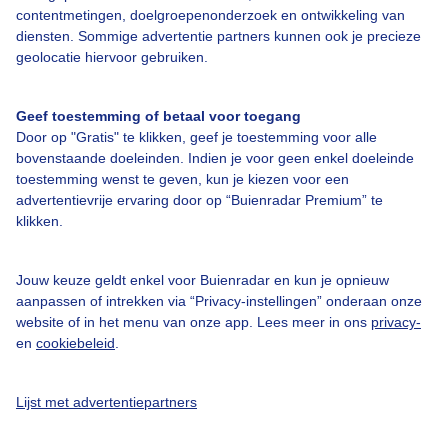
contentmetingen, doelgroepenonderzoek en ontwikkeling van
Veelgestelde vragen
diensten. Sommige advertentie partners kunnen ook je precieze
Contact
geolocatie hiervoor gebruiken.
Toegankelijkheid
Geef toestemming of betaal voor toegang
Gebruikersvoorwaarden
Door op "Gratis" te klikken, geef je toestemming voor alle
Adverteren
bovenstaande doeleinden. Indien je voor geen enkel doeleinde
toestemming wenst te geven, kun je kiezen voor een
Buienradar Team
advertentievrije ervaring door op “Buienradar Premium” te
klikken.
Privacy beleid
Cookie beleid
Jouw keuze geldt enkel voor Buienradar en kun je opnieuw
Privacy instellingen
aanpassen of intrekken via “Privacy-instellingen” onderaan onze
website of in het menu van onze app. Lees meer in ons
privacy-
Gratis weerdata
en
cookiebeleid
.
@BuienradarNL
Lijst met advertentiepartners
Buienradar
Buienradar