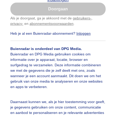
Is goed, toon de popup
Doorgaan
Nu niet, misschien later
Als je doorgaat, ga je akkoord met de
gebruikers-
,
privacy-
en
abonnementsvoorwaarden
.
Gebruik je Safari en wil je niet elke dag deze pop-up
zien?
Heb je al een Buienradar-abonnement?
Inloggen
Klik
hier
om dit aan te passen
Buienradar is onderdeel van DPG Media.
Buienradar en DPG Media gebruiken cookies om
informatie over je apparaat, locatie, browser en
surfgedrag te verzamelen. Deze informatie combineren
we met de gegevens die je zelf deelt met ons, zoals
wanneer je een account aanmaakt. Dit doen we om het
gebruik van onze media te analyseren en onze websites
r: Dilia van Zon
Gemaakt: 19-05-2026, 34x bekeken
en apps te verbeteren.
Daarnaast kunnen we, als je hier toestemming voor geeft,
je gegevens gebruiken om onze content, communicatie
ekijk slideshow
en aanbod te personaliseren en je relevante advertenties