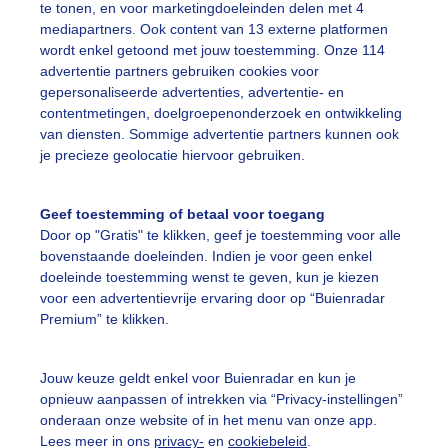
te tonen, en voor marketingdoeleinden delen met 4
mediapartners. Ook content van 13 externe platformen
wordt enkel getoond met jouw toestemming. Onze 114
advertentie partners gebruiken cookies voor
gepersonaliseerde advertenties, advertentie- en
Een moment geduld
contentmetingen, doelgroepenonderzoek en ontwikkeling
van diensten. Sommige advertentie partners kunnen ook
je precieze geolocatie hiervoor gebruiken.
uienradar
Mijn weer
Geef toestemming of betaal voor toegang
Door op "Gratis" te klikken, geef je toestemming voor alle
fsgegevens
De Bilt
bovenstaande doeleinden. Indien je voor geen enkel
stelde vragen
doeleinde toestemming wenst te geven, kun je kiezen
voor een advertentievrije ervaring door op “Buienradar
t
Premium” te klikken.
elijkheid
kersvoorwaarden
Jouw keuze geldt enkel voor Buienradar en kun je
opnieuw aanpassen of intrekken via “Privacy-instellingen”
eren
onderaan onze website of in het menu van onze app.
Lees meer in ons
privacy-
en
cookiebeleid
.
adar Team