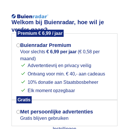
Reisinforma
Lees meer.
Welkom bij Buienradar, hoe wil je
verder gaan?
Premium € 6,99 / jaar
wijd
Foto en video
Weerzine
Buienradar Premium
Zoeken in 
Voor slechts
€ 6,99 per jaar
(€ 0,58 per
maand)
Mogen we je locatie gebruiken voor
en prachtige start
Advertentievrij en privacy veilig
het weer?
Ontvang voor min. € 40,- aan cadeaus
10% donatie aan Staatsbosbeheer
Elk moment opzegbaar
Indien je hier nog geen akkoord op hebt
Gratis
gegeven, verschijnt er zo een pop-up uit
je browser waarin deze toestemming
Met persoonlijke advertenties
gevraagd wordt.
Gratis blijven gebruiken
Instellingen