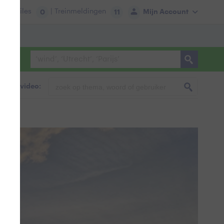
tie:
Files
| Treinmeldingen
Mijn Account
0
11
foto & video: