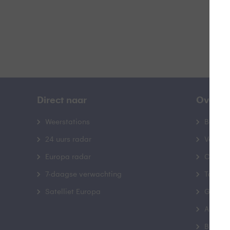
Direct naar
Over B
Weerstations
Bedrij
24 uurs radar
Veelge
Europa radar
Contac
7-daagse verwachting
Toegank
Satelliet Europa
Gebrui
Advert
Buienr