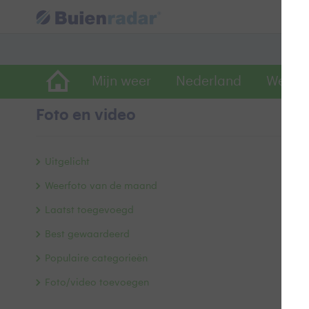
Mijn weer
Nederland
Wereld
Foto en video
E
Uitgelicht
Weerfoto van de maand
Laatst toegevoegd
Best gewaardeerd
Populaire categorieën
Foto/video toevoegen