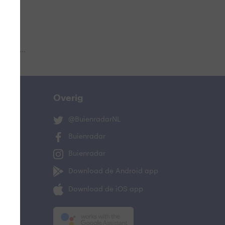
 aub...
Overig
@BuienradarNL
Buienradar
Buienradar
Download de Android app
Download de iOS app