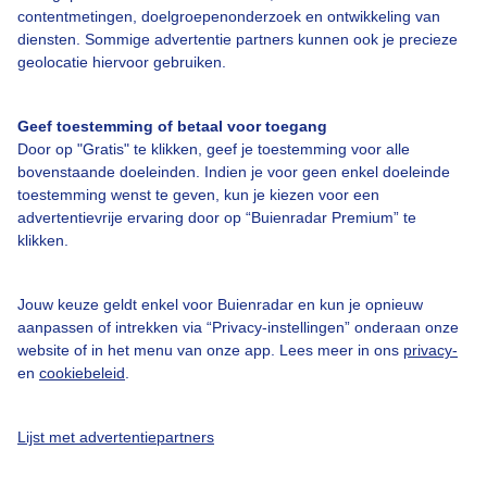
contentmetingen, doelgroepenonderzoek en ontwikkeling van
Toegankelijkheid
diensten. Sommige advertentie partners kunnen ook je precieze
geolocatie hiervoor gebruiken.
Gebruikersvoorwaarden
Adverteren
Geef toestemming of betaal voor toegang
Buienradar Team
Door op "Gratis" te klikken, geef je toestemming voor alle
bovenstaande doeleinden. Indien je voor geen enkel doeleinde
Privacy beleid
toestemming wenst te geven, kun je kiezen voor een
Cookie beleid
advertentievrije ervaring door op “Buienradar Premium” te
klikken.
Privacy instellingen
Gratis weerdata
Jouw keuze geldt enkel voor Buienradar en kun je opnieuw
aanpassen of intrekken via “Privacy-instellingen” onderaan onze
@BuienradarNL
website of in het menu van onze app. Lees meer in ons
privacy-
en
cookiebeleid
.
Buienradar
Buienradar
Lijst met advertentiepartners