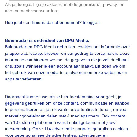
Als je doorgaat, ga je akkoord met de
gebruikers-
,
privacy-
en
Klik
hier
om dit aan te passen
Bekijk slideshow
abonnementsvoorwaarden
.
Heb je al een Buienradar-abonnement?
Inloggen
Buienradar is onderdeel van DPG Media.
Buienradar en DPG Media gebruiken cookies om informatie over
Een moment geduld aub...
je apparaat, locatie, browser en surfgedrag te verzamelen. Deze
informatie combineren we met de gegevens die je zelf deelt met
ons, zoals wanneer je een account aanmaakt. Dit doen we om
het gebruik van onze media te analyseren en onze websites en
apps te verbeteren.
Over Buienradar
Daarnaast kunnen we, als je hier toestemming voor geeft, je
gegevens gebruiken om onze content, communicatie en aanbod
te personaliseren en je relevante advertenties te tonen, en voor
Bedrijfsgegevens
marketingdoeleinden delen met 4 mediapartners. Ook content
van 13 externe platformen wordt enkel getoond met jouw
Veelgestelde vragen
toestemming. Onze 114 advertentie partners gebruiken cookies
Contact
voor gepersonaliseerde advertenties, advertentie- en