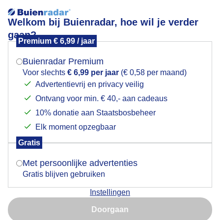
Welkom bij Buienradar, hoe wil je verder
gaan?
Premium € 6,99 / jaar
Mogen we je locatie gebruiken voor het
Genieten op de vroege ochtend
weer?
Buienradar Premium
Voor slechts
€ 6,99 per jaar
(€ 0,58 per maand)
Advertentievrij en privacy veilig
Ontvang voor min. € 40,- aan cadeaus
Indien je hier nog geen akkoord op hebt gegeven,
verschijnt er zo een pop-up uit je browser waarin
10% donatie aan Staatsbosbeheer
deze toestemming gevraagd wordt.
Elk moment opzegbaar
Gratis
Is goed, toon de popup
Met persoonlijke advertenties
Door: Dilia van Zon
Gemaakt: 19-05-2026, 48x bekeken
Gratis blijven gebruiken
Instellingen
Nu niet, misschien later
Doorgaan
Gebruik je Safari en wil je niet elke dag deze pop-up zien?