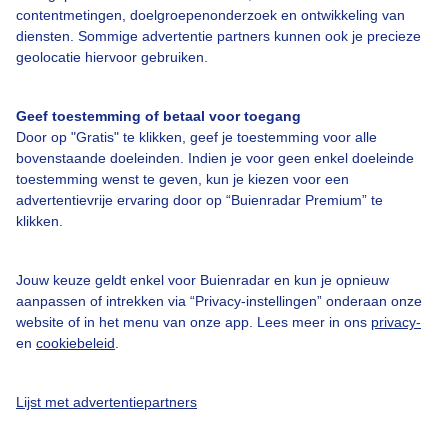
contentmetingen, doelgroepenonderzoek en ontwikkeling van
Contact
diensten. Sommige advertentie partners kunnen ook je precieze
geolocatie hiervoor gebruiken.
Toegankelijkheid
Gebruikersvoorwaarden
Geef toestemming of betaal voor toegang
Adverteren
Door op "Gratis" te klikken, geef je toestemming voor alle
bovenstaande doeleinden. Indien je voor geen enkel doeleinde
Buienradar Team
toestemming wenst te geven, kun je kiezen voor een
advertentievrije ervaring door op “Buienradar Premium” te
Privacy beleid
klikken.
Cookie beleid
Privacy instellingen
Jouw keuze geldt enkel voor Buienradar en kun je opnieuw
aanpassen of intrekken via “Privacy-instellingen” onderaan onze
Gratis weerdata
website of in het menu van onze app. Lees meer in ons
privacy-
en
cookiebeleid
.
@BuienradarNL
Buienradar
Lijst met advertentiepartners
Buienradar