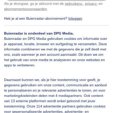
Als je doorgaat, ga je akkoord met de
gebruikers-
,
privacy-
en
Klik
hier
om dit aan te passen
abonnementsvoorwaarden
.
Bekijk slideshow
Heb je al een Buienradar-abonnement?
Inloggen
Buienradar is onderdeel van DPG Media.
Buienradar en DPG Media gebruiken cookies om informatie over
je apparaat, locatie, browser en surfgedrag te verzamelen. Deze
informatie combineren we met de gegevens die je zelf deelt met
Een moment geduld aub...
ons, zoals wanneer je een account aanmaakt. Dit doen we om
het gebruik van onze media te analyseren en onze websites en
apps te verbeteren.
Daarnaast kunnen we, als je hier toestemming voor geeft, je
gegevens gebruiken om onze content, communicatie en aanbod
Over Buienradar
te personaliseren en je relevante advertenties te tonen, en voor
marketingdoeleinden delen met 4 mediapartners. Ook content
van 13 externe platformen wordt enkel getoond met jouw
Bedrijfsgegevens
toestemming. Onze 114 advertentie partners gebruiken cookies
voor gepersonaliseerde advertenties, advertentie- en
Veelgestelde vragen