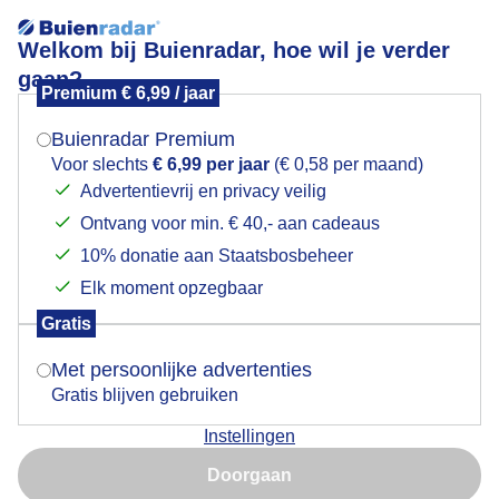
Welkom bij Buienradar, hoe wil je verder
gaan?
Premium € 6,99 / jaar
Mogen we je locatie gebruiken voor het
Zon bewolking en weerspiegeling in het water in
weer?
Zuidhorn
Buienradar Premium
Voor slechts
€ 6,99 per jaar
(€ 0,58 per maand)
Advertentievrij en privacy veilig
Ontvang voor min. € 40,- aan cadeaus
Indien je hier nog geen akkoord op hebt gegeven,
verschijnt er zo een pop-up uit je browser waarin
10% donatie aan Staatsbosbeheer
deze toestemming gevraagd wordt.
Elk moment opzegbaar
Gratis
Is goed, toon de popup
Met persoonlijke advertenties
Gratis blijven gebruiken
Door: Arnout Bolt
Gemaakt: 18-05-2026, 58x bekeken
Instellingen
Nu niet, misschien later
Doorgaan
Gebruik je Safari en wil je niet elke dag deze pop-up zien?