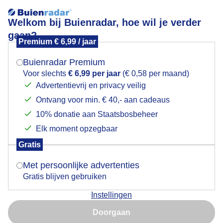
Welkom bij Buienradar, hoe wil je verder
gaan?
Premium € 6,99 / jaar
Mogen we je locatie gebruiken voor het
Zonsondergang
weer?
Buienradar Premium
Voor slechts
€ 6,99 per jaar
(€ 0,58 per maand)
Advertentievrij en privacy veilig
Ontvang voor min. € 40,- aan cadeaus
Indien je hier nog geen akkoord op hebt gegeven,
verschijnt er zo een pop-up uit je browser waarin
10% donatie aan Staatsbosbeheer
deze toestemming gevraagd wordt.
Elk moment opzegbaar
Gratis
Is goed, toon de popup
Met persoonlijke advertenties
Gratis blijven gebruiken
Was mooi
Instellingen
Nu niet, misschien later
Door: Francien Tax
Gemaakt: 18-05-2026, 30x bekeken
Doorgaan
Gebruik je Safari en wil je niet elke dag deze pop-up zien?