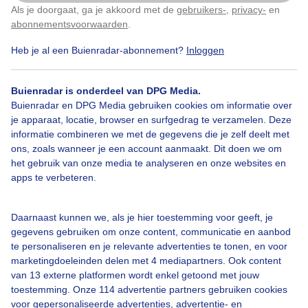
Als je doorgaat, ga je akkoord met de
gebruikers-
,
privacy-
en
Klik
hier
om dit aan te passen
abonnementsvoorwaarden
.
Heb je al een Buienradar-abonnement?
Inloggen
Lente
Wolken
Zonsondergang
Buienradar is onderdeel van DPG Media.
Buienradar en DPG Media gebruiken cookies om informatie over
Bekijk slideshow
je apparaat, locatie, browser en surfgedrag te verzamelen. Deze
informatie combineren we met de gegevens die je zelf deelt met
ons, zoals wanneer je een account aanmaakt. Dit doen we om
het gebruik van onze media te analyseren en onze websites en
apps te verbeteren.
Een moment geduld aub...
Daarnaast kunnen we, als je hier toestemming voor geeft, je
gegevens gebruiken om onze content, communicatie en aanbod
te personaliseren en je relevante advertenties te tonen, en voor
marketingdoeleinden delen met 4 mediapartners. Ook content
van 13 externe platformen wordt enkel getoond met jouw
toestemming. Onze 114 advertentie partners gebruiken cookies
voor gepersonaliseerde advertenties, advertentie- en
Over Buienradar