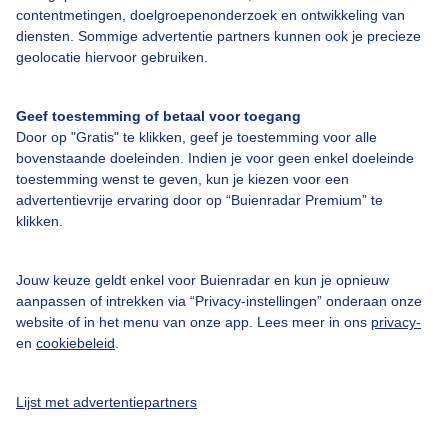
contentmetingen, doelgroepenonderzoek en ontwikkeling van
diensten. Sommige advertentie partners kunnen ook je precieze
Bedrijfsgegevens
geolocatie hiervoor gebruiken.
Veelgestelde vragen
Geef toestemming of betaal voor toegang
Contact
Door op "Gratis" te klikken, geef je toestemming voor alle
Toegankelijkheid
bovenstaande doeleinden. Indien je voor geen enkel doeleinde
toestemming wenst te geven, kun je kiezen voor een
Gebruikersvoorwaarden
advertentievrije ervaring door op “Buienradar Premium” te
klikken.
Adverteren
Buienradar Team
Jouw keuze geldt enkel voor Buienradar en kun je opnieuw
Privacy beleid
aanpassen of intrekken via “Privacy-instellingen” onderaan onze
website of in het menu van onze app. Lees meer in ons
privacy-
Cookie beleid
en
cookiebeleid
.
Privacy instellingen
Gratis weerdata
Lijst met advertentiepartners
@BuienradarNL