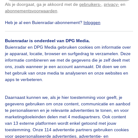
Als je doorgaat, ga je akkoord met de
gebruikers-
,
privacy-
en
Klik
hier
om dit aan te passen
abonnementsvoorwaarden
.
Heb je al een Buienradar-abonnement?
Inloggen
Lente
Wolken
Zonsondergang
Buienradar is onderdeel van DPG Media.
Buienradar en DPG Media gebruiken cookies om informatie over
Bekijk slideshow
je apparaat, locatie, browser en surfgedrag te verzamelen. Deze
informatie combineren we met de gegevens die je zelf deelt met
ons, zoals wanneer je een account aanmaakt. Dit doen we om
het gebruik van onze media te analyseren en onze websites en
apps te verbeteren.
Een moment geduld aub...
Daarnaast kunnen we, als je hier toestemming voor geeft, je
gegevens gebruiken om onze content, communicatie en aanbod
te personaliseren en je relevante advertenties te tonen, en voor
marketingdoeleinden delen met 4 mediapartners. Ook content
van 13 externe platformen wordt enkel getoond met jouw
toestemming. Onze 114 advertentie partners gebruiken cookies
voor gepersonaliseerde advertenties, advertentie- en
Over Buienradar