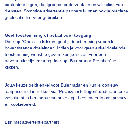
contentmetingen, doelgroepenonderzoek en ontwikkeling van
diensten. Sommige advertentie partners kunnen ook je precieze
Bedrijfsgegevens
geolocatie hiervoor gebruiken.
Veelgestelde vragen
Geef toestemming of betaal voor toegang
Contact
Door op "Gratis" te klikken, geef je toestemming voor alle
Toegankelijkheid
bovenstaande doeleinden. Indien je voor geen enkel doeleinde
toestemming wenst te geven, kun je kiezen voor een
Gebruikersvoorwaarden
advertentievrije ervaring door op “Buienradar Premium” te
klikken.
Adverteren
Buienradar Team
Jouw keuze geldt enkel voor Buienradar en kun je opnieuw
Privacy beleid
aanpassen of intrekken via “Privacy-instellingen” onderaan onze
website of in het menu van onze app. Lees meer in ons
privacy-
Cookie beleid
en
cookiebeleid
.
Privacy instellingen
Gratis weerdata
Lijst met advertentiepartners
@BuienradarNL