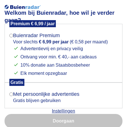
Welkom bij Buienradar, hoe wil je verder
gaan?
Premium € 6,99 / jaar
Mogen we je locatie gebruiken voor het
Mooie zonsondergang
weer?
Buienradar Premium
Voor slechts
€ 6,99 per jaar
(€ 0,58 per maand)
Advertentievrij en privacy veilig
Ontvang voor min. € 40,- aan cadeaus
Indien je hier nog geen akkoord op hebt gegeven,
verschijnt er zo een pop-up uit je browser waarin
10% donatie aan Staatsbosbeheer
deze toestemming gevraagd wordt.
Elk moment opzegbaar
Gratis
Is goed, toon de popup
Met persoonlijke advertenties
Gratis blijven gebruiken
Kleurrijk einde
Instellingen
Nu niet, misschien later
Door: Francien Tax
Gemaakt: 18-05-2026, 32x bekeken
Doorgaan
Gebruik je Safari en wil je niet elke dag deze pop-up zien?