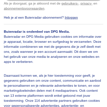
Als je doorgaat, ga je akkoord met de
gebruikers-
,
privacy-
en
Klik
hier
om dit aan te passen
abonnementsvoorwaarden
.
Door: Astrid Wiessner Hoog
Gemaakt: 18-05-2026, 38x bekeken
Heb je al een Buienradar-abonnement?
Inloggen
Buienradar is onderdeel van DPG Media.
Zon
Regen
Buienradar en DPG Media gebruiken cookies om informatie over
je apparaat, locatie, browser en surfgedrag te verzamelen. Deze
informatie combineren we met de gegevens die je zelf deelt met
ons, zoals wanneer je een account aanmaakt. Dit doen we om
Bekijk slideshow
het gebruik van onze media te analyseren en onze websites en
apps te verbeteren.
Daarnaast kunnen we, als je hier toestemming voor geeft, je
gegevens gebruiken om onze content, communicatie en aanbod
Een moment geduld aub...
te personaliseren en je relevante advertenties te tonen, en voor
marketingdoeleinden delen met 4 mediapartners. Ook content
van 13 externe platformen wordt enkel getoond met jouw
toestemming. Onze 114 advertentie partners gebruiken cookies
voor gepersonaliseerde advertenties, advertentie- en