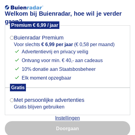
Welkom bij Buienradar, hoe wil je verder
gaan?
Premium € 6,99 / jaar
Mogen we je locatie gebruiken voor het
Lees meer.
weer?
Buienradar Premium
Schapen en lammetjes in de zonsondergang
Voor slechts
€ 6,99 per jaar
(€ 0,58 per maand)
Advertentievrij en privacy veilig
Ontvang voor min. € 40,- aan cadeaus
Indien je hier nog geen akkoord op hebt gegeven,
verschijnt er zo een pop-up uit je browser waarin
10% donatie aan Staatsbosbeheer
deze toestemming gevraagd wordt.
Elk moment opzegbaar
Gratis
Is goed, toon de popup
Met persoonlijke advertenties
Gratis blijven gebruiken
Instellingen
Nu niet, misschien later
Schapen en lammetjes genieten nog buiten ondanks
Doorgaan
een miezerregentje
Gebruik je Safari en wil je niet elke dag deze pop-up zien?