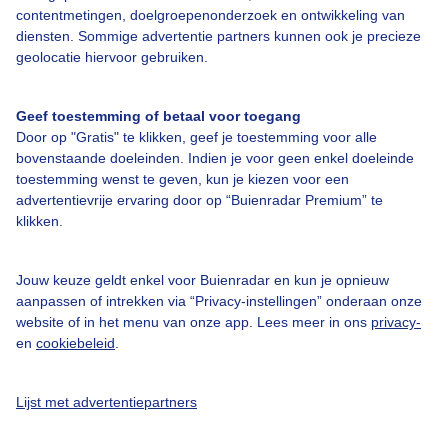
contentmetingen, doelgroepenonderzoek en ontwikkeling van
diensten. Sommige advertentie partners kunnen ook je precieze
geolocatie hiervoor gebruiken.
Over Buienradar
Geef toestemming of betaal voor toegang
Bedrijfsgegevens
Door op "Gratis" te klikken, geef je toestemming voor alle
Veelgestelde vragen
bovenstaande doeleinden. Indien je voor geen enkel doeleinde
toestemming wenst te geven, kun je kiezen voor een
Contact
advertentievrije ervaring door op “Buienradar Premium” te
klikken.
Toegankelijkheid
Gebruikersvoorwaarden
Jouw keuze geldt enkel voor Buienradar en kun je opnieuw
Adverteren
aanpassen of intrekken via “Privacy-instellingen” onderaan onze
website of in het menu van onze app. Lees meer in ons
privacy-
Buienradar Team
en
cookiebeleid
.
Privacy beleid
Cookie beleid
Lijst met advertentiepartners
Privacy instellingen