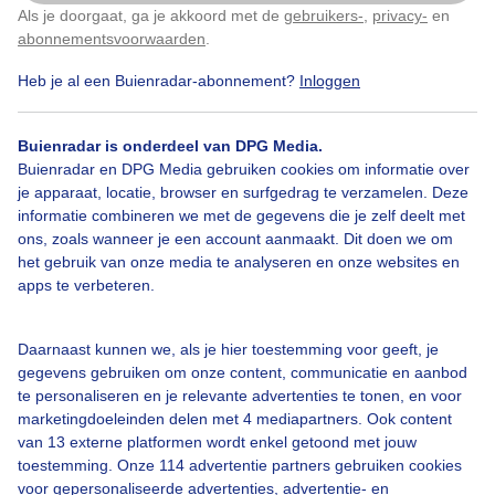
Als je doorgaat, ga je akkoord met de
gebruikers-
,
privacy-
en
Klik
hier
om dit aan te passen
abonnementsvoorwaarden
.
Bekijk slideshow
Heb je al een Buienradar-abonnement?
Inloggen
Buienradar is onderdeel van DPG Media.
Buienradar en DPG Media gebruiken cookies om informatie over
je apparaat, locatie, browser en surfgedrag te verzamelen. Deze
Een moment geduld aub...
informatie combineren we met de gegevens die je zelf deelt met
ons, zoals wanneer je een account aanmaakt. Dit doen we om
het gebruik van onze media te analyseren en onze websites en
apps te verbeteren.
Daarnaast kunnen we, als je hier toestemming voor geeft, je
Over Buienradar
gegevens gebruiken om onze content, communicatie en aanbod
te personaliseren en je relevante advertenties te tonen, en voor
marketingdoeleinden delen met 4 mediapartners. Ook content
Bedrijfsgegevens
van 13 externe platformen wordt enkel getoond met jouw
toestemming. Onze 114 advertentie partners gebruiken cookies
Veelgestelde vragen
voor gepersonaliseerde advertenties, advertentie- en