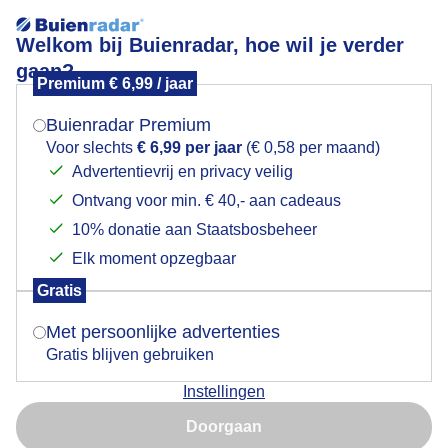
Welkom bij Buienradar, hoe wil je verder
gaan?
Premium € 6,99 / jaar
Mogen we je locatie gebruiken voor het
Bewolking boven het Groninger dorpje Oostwold
weer?
Buienradar Premium
Voor slechts
€ 6,99 per jaar
(€ 0,58 per maand)
Advertentievrij en privacy veilig
Ontvang voor min. € 40,- aan cadeaus
Indien je hier nog geen akkoord op hebt gegeven,
verschijnt er zo een pop-up uit je browser waarin
10% donatie aan Staatsbosbeheer
deze toestemming gevraagd wordt.
Elk moment opzegbaar
Gratis
Is goed, toon de popup
Met persoonlijke advertenties
Gratis blijven gebruiken
Door: Arnout Bolt
Gemaakt: 18-05-2026, 97x bekeken
Instellingen
Nu niet, misschien later
Doorgaan
Gebruik je Safari en wil je niet elke dag deze pop-up zien?