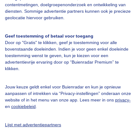
Contact
contentmetingen, doelgroepenonderzoek en ontwikkeling van
diensten. Sommige advertentie partners kunnen ook je precieze
Toegankelijkheid
geolocatie hiervoor gebruiken.
Gebruikersvoorwaarden
Adverteren
Geef toestemming of betaal voor toegang
Door op "Gratis" te klikken, geef je toestemming voor alle
Buienradar Team
bovenstaande doeleinden. Indien je voor geen enkel doeleinde
toestemming wenst te geven, kun je kiezen voor een
Privacy beleid
advertentievrije ervaring door op “Buienradar Premium” te
Cookie beleid
klikken.
Privacy instellingen
Jouw keuze geldt enkel voor Buienradar en kun je opnieuw
Gratis weerdata
aanpassen of intrekken via “Privacy-instellingen” onderaan onze
website of in het menu van onze app. Lees meer in ons
privacy-
@BuienradarNL
en
cookiebeleid
.
Buienradar
Buienradar
Lijst met advertentiepartners