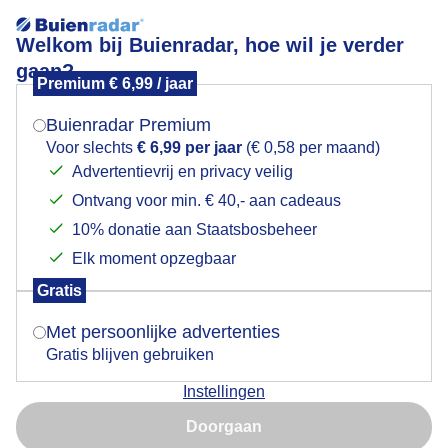
Welkom bij Buienradar, hoe wil je verder
gaan?
Premium € 6,99 / jaar
Mogen we je locatie gebruiken voor het
Lees meer.
weer?
Buienradar Premium
LENTEWEER
Voor slechts
€ 6,99 per jaar
(€ 0,58 per maand)
Advertentievrij en privacy veilig
Ontvang voor min. € 40,- aan cadeaus
Indien je hier nog geen akkoord op hebt gegeven,
verschijnt er zo een pop-up uit je browser waarin
10% donatie aan Staatsbosbeheer
deze toestemming gevraagd wordt.
Elk moment opzegbaar
Gratis
Is goed, toon de popup
Met persoonlijke advertenties
Gratis blijven gebruiken
Instellingen
Nu niet, misschien later
Het bleef droog vandaag ,met zon ,wind en bewolking
Doorgaan
Gebruik je Safari en wil je niet elke dag deze pop-up zien?