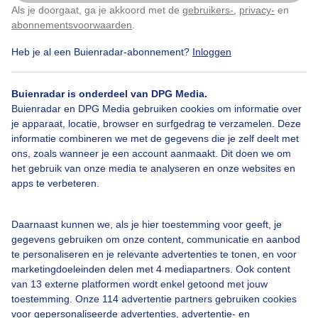
Als je doorgaat, ga je akkoord met de
gebruikers-
,
privacy-
en
Klik
hier
om dit aan te passen
Door: Nellie Bartels
Gemaakt: 18-05-2026, 31x bekeken
abonnementsvoorwaarden
.
Heb je al een Buienradar-abonnement?
Inloggen
Lente
Zon
Wolken
Buienradar is onderdeel van DPG Media.
Buienradar en DPG Media gebruiken cookies om informatie over
je apparaat, locatie, browser en surfgedrag te verzamelen. Deze
informatie combineren we met de gegevens die je zelf deelt met
Bekijk slideshow
ons, zoals wanneer je een account aanmaakt. Dit doen we om
het gebruik van onze media te analyseren en onze websites en
apps te verbeteren.
Daarnaast kunnen we, als je hier toestemming voor geeft, je
Een moment geduld aub...
gegevens gebruiken om onze content, communicatie en aanbod
te personaliseren en je relevante advertenties te tonen, en voor
marketingdoeleinden delen met 4 mediapartners. Ook content
van 13 externe platformen wordt enkel getoond met jouw
toestemming. Onze 114 advertentie partners gebruiken cookies
voor gepersonaliseerde advertenties, advertentie- en