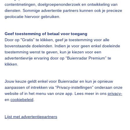
contentmetingen, doelgroepenonderzoek en ontwikkeling van
diensten. Sommige advertentie partners kunnen ook je precieze
Over Buienradar
geolocatie hiervoor gebruiken.
Bedrijfsgegevens
Geef toestemming of betaal voor toegang
Veelgestelde vragen
Door op "Gratis" te klikken, geef je toestemming voor alle
bovenstaande doeleinden. Indien je voor geen enkel doeleinde
Contact
toestemming wenst te geven, kun je kiezen voor een
advertentievrije ervaring door op “Buienradar Premium” te
Toegankelijkheid
klikken.
Gebruikersvoorwaarden
Adverteren
Jouw keuze geldt enkel voor Buienradar en kun je opnieuw
aanpassen of intrekken via “Privacy-instellingen” onderaan onze
Buienradar Team
website of in het menu van onze app. Lees meer in ons
privacy-
Privacy beleid
en
cookiebeleid
.
Cookie beleid
Lijst met advertentiepartners
Privacy instellingen
Gratis weerdata