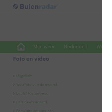
Mijn weer
Nederland
Wereld
Foto en video
e
Uitgelicht
Weerfoto van de maand
Laatst toegevoegd
Best gewaardeerd
Populaire categorieën