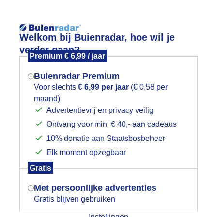
Reisinforma
Welkom bij Buienradar, hoe wil je
verder gaan?
Premium € 6,99 / jaar
Buienradar Premium
Voor slechts
€ 6,99 per jaar
(€ 0,58 per
wijd
Foto en video
Weerzine
maand)
Mogen we je locatie gebruiken voor
Advertentievrij en privacy veilig
het weer?
Zoeken in 
Ontvang voor min. € 40,- aan cadeaus
10% donatie aan Staatsbosbeheer
erst overwegend grijs, in middag zon
Elk moment opzegbaar
Indien je hier nog geen akkoord op hebt
Gratis
gegeven, verschijnt er zo een pop-up uit
je browser waarin deze toestemming
Met persoonlijke advertenties
gevraagd wordt.
Gratis blijven gebruiken
Instellingen