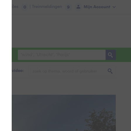
tie:
Files
| Treinmeldingen
Mijn Account
0
9
foto & video: