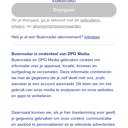
Is goed, toon de popup
Doorgaan
Nu niet, misschien later
Als je doorgaat, ga je akkoord met de
gebruikers-
,
privacy-
en
abonnementsvoorwaarden
.
Gebruik je Safari en wil je niet elke dag deze pop-up
zien?
Heb je al een Buienradar-abonnement?
Inloggen
Klik
hier
om dit aan te passen
Buienradar is onderdeel van DPG Media.
Buienradar en DPG Media gebruiken cookies om
informatie over je apparaat, locatie, browser en
surfgedrag te verzamelen. Deze informatie combineren
we met de gegevens die je zelf deelt met ons, zoals
wanneer je een account aanmaakt. Dit doen we om het
gebruik van onze media te analyseren en onze websites
en apps te verbeteren.
js bewolkt, in middag soms zon en blauwe lucht
Daarnaast kunnen we, als je hier toestemming voor geeft,
je gegevens gebruiken om onze content, communicatie
r: Erna Kool
Gemaakt: 18-05-2026, 11x bekeken
en aanbod te personaliseren en je relevante advertenties