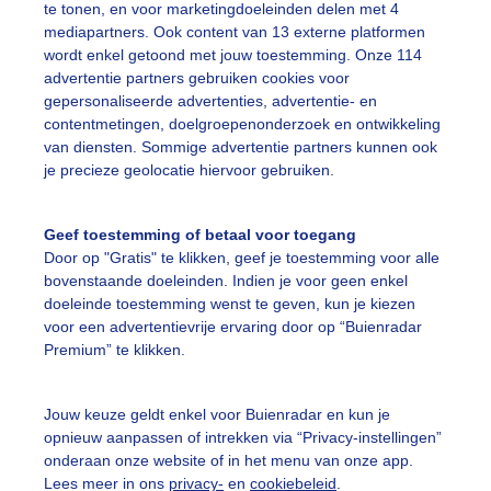
te tonen, en voor marketingdoeleinden delen met 4
mediapartners. Ook content van 13 externe platformen
ente
Zon
Wolken
wordt enkel getoond met jouw toestemming. Onze 114
advertentie partners gebruiken cookies voor
gepersonaliseerde advertenties, advertentie- en
ekijk slideshow
contentmetingen, doelgroepenonderzoek en ontwikkeling
van diensten. Sommige advertentie partners kunnen ook
je precieze geolocatie hiervoor gebruiken.
Geef toestemming of betaal voor toegang
Door op "Gratis" te klikken, geef je toestemming voor alle
Een moment geduld
bovenstaande doeleinden. Indien je voor geen enkel
doeleinde toestemming wenst te geven, kun je kiezen
voor een advertentievrije ervaring door op “Buienradar
Premium” te klikken.
uienradar
Mijn weer
Jouw keuze geldt enkel voor Buienradar en kun je
fsgegevens
De Bilt
opnieuw aanpassen of intrekken via “Privacy-instellingen”
stelde vragen
onderaan onze website of in het menu van onze app.
Lees meer in ons
privacy-
en
cookiebeleid
.