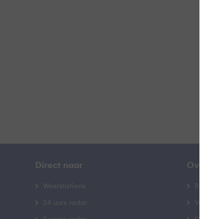
L
B
Direct naar
Over B
Weerstations
Bedrij
24 uurs radar
Veelge