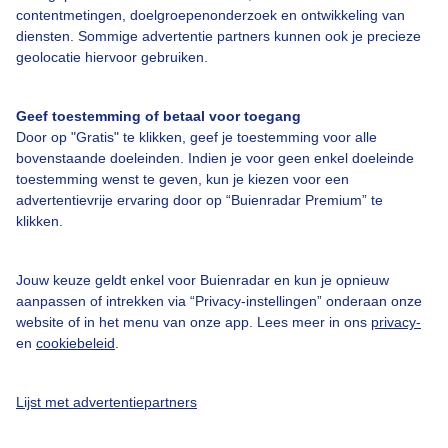
contentmetingen, doelgroepenonderzoek en ontwikkeling van
diensten. Sommige advertentie partners kunnen ook je precieze
Bedrijfsgegevens
geolocatie hiervoor gebruiken.
Veelgestelde vragen
Geef toestemming of betaal voor toegang
Contact
Door op "Gratis" te klikken, geef je toestemming voor alle
Toegankelijkheid
bovenstaande doeleinden. Indien je voor geen enkel doeleinde
toestemming wenst te geven, kun je kiezen voor een
Gebruikersvoorwaarden
advertentievrije ervaring door op “Buienradar Premium” te
klikken.
Adverteren
Buienradar Team
Jouw keuze geldt enkel voor Buienradar en kun je opnieuw
Privacy beleid
aanpassen of intrekken via “Privacy-instellingen” onderaan onze
website of in het menu van onze app. Lees meer in ons
privacy-
Cookie beleid
en
cookiebeleid
.
Privacy instellingen
Gratis weerdata
Lijst met advertentiepartners
@BuienradarNL