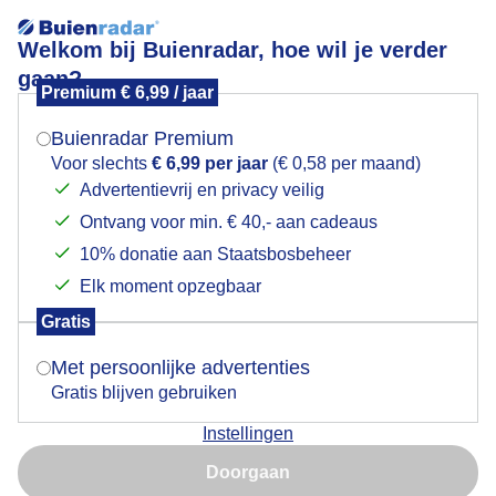
Welkom bij Buienradar, hoe wil je verder
gaan?
Premium € 6,99 / jaar
Mogen we je locatie gebruiken voor het
Water kleurde door het licht weer groen vanmiddag.
weer?
Buienradar Premium
Voor slechts
€ 6,99 per jaar
(€ 0,58 per maand)
Advertentievrij en privacy veilig
Ontvang voor min. € 40,- aan cadeaus
Indien je hier nog geen akkoord op hebt gegeven,
verschijnt er zo een pop-up uit je browser waarin
10% donatie aan Staatsbosbeheer
deze toestemming gevraagd wordt.
Elk moment opzegbaar
Gratis
Is goed, toon de popup
Met persoonlijke advertenties
Gratis blijven gebruiken
Water kleurde door het licht weer groen vanmiddag.
Instellingen
Nu niet, misschien later
Door: Peter Vermeulen
Gemaakt: 18-05-2026, 68x bekeken
Doorgaan
Gebruik je Safari en wil je niet elke dag deze pop-up zien?