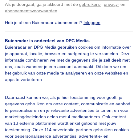
Als je doorgaat, ga je akkoord met de
gebruikers-
,
privacy-
en
Klik
hier
om dit aan te passen
abonnementsvoorwaarden
.
Heb je al een Buienradar-abonnement?
Inloggen
Lente
Zon
Wolken
Buienradar is onderdeel van DPG Media.
Buienradar en DPG Media gebruiken cookies om informatie over
Bekijk slideshow
je apparaat, locatie, browser en surfgedrag te verzamelen. Deze
informatie combineren we met de gegevens die je zelf deelt met
ons, zoals wanneer je een account aanmaakt. Dit doen we om
het gebruik van onze media te analyseren en onze websites en
apps te verbeteren.
Een moment geduld aub...
Daarnaast kunnen we, als je hier toestemming voor geeft, je
gegevens gebruiken om onze content, communicatie en aanbod
te personaliseren en je relevante advertenties te tonen, en voor
marketingdoeleinden delen met 4 mediapartners. Ook content
van 13 externe platformen wordt enkel getoond met jouw
toestemming. Onze 114 advertentie partners gebruiken cookies
voor gepersonaliseerde advertenties, advertentie- en
Over Buienradar