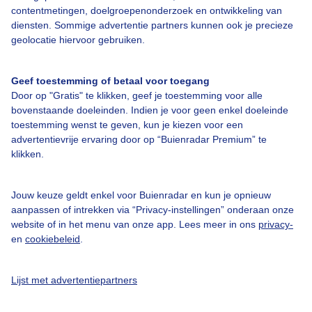
contentmetingen, doelgroepenonderzoek en ontwikkeling van
Veelgestelde vragen
diensten. Sommige advertentie partners kunnen ook je precieze
Contact
geolocatie hiervoor gebruiken.
Toegankelijkheid
Geef toestemming of betaal voor toegang
Gebruikersvoorwaarden
Door op "Gratis" te klikken, geef je toestemming voor alle
Adverteren
bovenstaande doeleinden. Indien je voor geen enkel doeleinde
toestemming wenst te geven, kun je kiezen voor een
Buienradar Team
advertentievrije ervaring door op “Buienradar Premium” te
klikken.
Privacy beleid
Cookie beleid
Jouw keuze geldt enkel voor Buienradar en kun je opnieuw
Privacy instellingen
aanpassen of intrekken via “Privacy-instellingen” onderaan onze
website of in het menu van onze app. Lees meer in ons
privacy-
Gratis weerdata
en
cookiebeleid
.
@BuienradarNL
Lijst met advertentiepartners
Buienradar
Buienradar