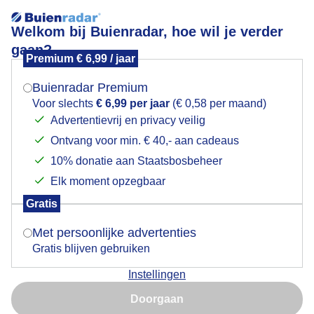
Welkom bij Buienradar, hoe wil je verder
gaan?
Premium € 6,99 / jaar
Mogen we je locatie gebruiken voor het
Zon stapelwolken klaprozen kanoë.
weer?
Buienradar Premium
Voor slechts
€ 6,99 per jaar
(€ 0,58 per maand)
Advertentievrij en privacy veilig
Ontvang voor min. € 40,- aan cadeaus
Indien je hier nog geen akkoord op hebt gegeven,
verschijnt er zo een pop-up uit je browser waarin
10% donatie aan Staatsbosbeheer
deze toestemming gevraagd wordt.
Elk moment opzegbaar
Gratis
Is goed, toon de popup
Met persoonlijke advertenties
Gratis blijven gebruiken
Instellingen
Nu niet, misschien later
Door: Janneke Middendorp
Gemaakt: 18-05-2026, 75x bekeken
Doorgaan
Gebruik je Safari en wil je niet elke dag deze pop-up zien?