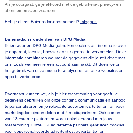
Als je doorgaat, ga je akkoord met de
gebruikers-
,
privacy-
en
Klik
hier
om dit aan te passen
abonnementsvoorwaarden
.
Heb je al een Buienradar-abonnement?
Inloggen
Bekijk slideshow
Buienradar is onderdeel van DPG Media.
Buienradar en DPG Media gebruiken cookies om informatie over
je apparaat, locatie, browser en surfgedrag te verzamelen. Deze
informatie combineren we met de gegevens die je zelf deelt met
ons, zoals wanneer je een account aanmaakt. Dit doen we om
Een moment geduld aub...
het gebruik van onze media te analyseren en onze websites en
apps te verbeteren.
Daarnaast kunnen we, als je hier toestemming voor geeft, je
gegevens gebruiken om onze content, communicatie en aanbod
te personaliseren en je relevante advertenties te tonen, en voor
Over Buienradar
marketingdoeleinden delen met 4 mediapartners. Ook content
van 13 externe platformen wordt enkel getoond met jouw
toestemming. Onze 114 advertentie partners gebruiken cookies
Bedrijfsgegevens
voor gepersonaliseerde advertenties, advertentie- en