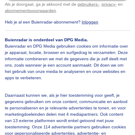
1
Als je doorgaat, ga je akkoord met de
gebruikers-
,
privacy-
en
Klik
hier
om dit aan te passen
abonnementsvoorwaarden
.
Lente
Zon
Wolken
Heb je al een Buienradar-abonnement?
Inloggen
Bekijk slideshow
Buienradar is onderdeel van DPG Media.
Buienradar en DPG Media gebruiken cookies om informatie over
je apparaat, locatie, browser en surfgedrag te verzamelen. Deze
informatie combineren we met de gegevens die je zelf deelt met
ons, zoals wanneer je een account aanmaakt. Dit doen we om
het gebruik van onze media te analyseren en onze websites en
apps te verbeteren.
Een moment geduld aub...
Daarnaast kunnen we, als je hier toestemming voor geeft, je
gegevens gebruiken om onze content, communicatie en aanbod
te personaliseren en je relevante advertenties te tonen, en voor
marketingdoeleinden delen met 4 mediapartners. Ook content
van 13 externe platformen wordt enkel getoond met jouw
Over Buienradar
toestemming. Onze 114 advertentie partners gebruiken cookies
voor gepersonaliseerde advertenties, advertentie- en