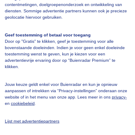
contentmetingen, doelgroepenonderzoek en ontwikkeling van
Bedrijfsgegevens
diensten. Sommige advertentie partners kunnen ook je precieze
Veelgestelde vragen
geolocatie hiervoor gebruiken.
Contact
Geef toestemming of betaal voor toegang
Toegankelijkheid
Door op "Gratis" te klikken, geef je toestemming voor alle
bovenstaande doeleinden. Indien je voor geen enkel doeleinde
Gebruikersvoorwaarden
toestemming wenst te geven, kun je kiezen voor een
Adverteren
advertentievrije ervaring door op “Buienradar Premium” te
klikken.
Buienradar Team
Privacy beleid
Jouw keuze geldt enkel voor Buienradar en kun je opnieuw
Cookie beleid
aanpassen of intrekken via “Privacy-instellingen” onderaan onze
website of in het menu van onze app. Lees meer in ons
privacy-
Privacy instellingen
en
cookiebeleid
.
Gratis weerdata
Lijst met advertentiepartners
@BuienradarNL
Buienradar