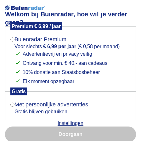
Welkom bij Buienradar, hoe wil je verder
gaan?
Premium € 6,99 / jaar
Mogen we je locatie gebruiken voor het
Sluierbewolking en zon
weer?
Buienradar Premium
Voor slechts
€ 6,99 per jaar
(€ 0,58 per maand)
Advertentievrij en privacy veilig
Ontvang voor min. € 40,- aan cadeaus
Indien je hier nog geen akkoord op hebt gegeven,
verschijnt er zo een pop-up uit je browser waarin
10% donatie aan Staatsbosbeheer
deze toestemming gevraagd wordt.
Elk moment opzegbaar
Gratis
Is goed, toon de popup
Sluierbewolking en zon
Met persoonlijke advertenties
Gratis blijven gebruiken
Door: Anne-Marie van Iersel
Gemaakt: 18-05-2026, 22x bekeken
Instellingen
Nu niet, misschien later
Doorgaan
Gebruik je Safari en wil je niet elke dag deze pop-up zien?