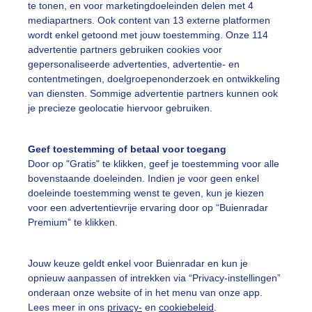
te tonen, en voor marketingdoeleinden delen met 4
mediapartners. Ook content van 13 externe platformen
wordt enkel getoond met jouw toestemming. Onze 114
advertentie partners gebruiken cookies voor
gepersonaliseerde advertenties, advertentie- en
Een moment geduld
contentmetingen, doelgroepenonderzoek en ontwikkeling
van diensten. Sommige advertentie partners kunnen ook
je precieze geolocatie hiervoor gebruiken.
uienradar
Mijn weer
Geef toestemming of betaal voor toegang
Door op "Gratis" te klikken, geef je toestemming voor alle
fsgegevens
De Bilt
bovenstaande doeleinden. Indien je voor geen enkel
stelde vragen
doeleinde toestemming wenst te geven, kun je kiezen
voor een advertentievrije ervaring door op “Buienradar
t
Premium” te klikken.
elijkheid
kersvoorwaarden
Jouw keuze geldt enkel voor Buienradar en kun je
opnieuw aanpassen of intrekken via “Privacy-instellingen”
eren
onderaan onze website of in het menu van onze app.
Lees meer in ons
privacy-
en
cookiebeleid
.
adar Team