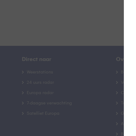
Direct naar
Over B
Weerstations
Bedrij
24 uurs radar
Veelge
Europa radar
Contac
7-daagse verwachting
Toegank
Satelliet Europa
Gebrui
Advert
Buienr