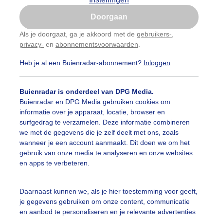
Is goed, toon de popup
Doorgaan
Nu niet, misschien later
Als je doorgaat, ga je akkoord met de
gebruikers-
,
privacy-
en
abonnementsvoorwaarden
.
Gebruik je Safari en wil je niet elke dag deze pop-up
zien?
Heb je al een Buienradar-abonnement?
Inloggen
Klik
hier
om dit aan te passen
Buienradar is onderdeel van DPG Media.
Buienradar en DPG Media gebruiken cookies om
informatie over je apparaat, locatie, browser en
surfgedrag te verzamelen. Deze informatie combineren
we met de gegevens die je zelf deelt met ons, zoals
wanneer je een account aanmaakt. Dit doen we om het
gebruik van onze media te analyseren en onze websites
r: Ger Zandbergen
Gemaakt: 18-05-2026, 40x bekeken
en apps te verbeteren.
Daarnaast kunnen we, als je hier toestemming voor geeft,
je gegevens gebruiken om onze content, communicatie
ekijk slideshow
en aanbod te personaliseren en je relevante advertenties