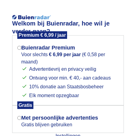
Reisinforma
Lees meer.
Welkom bij Buienradar, hoe wil je
verder gaan?
Premium € 6,99 / jaar
wijd
Foto en video
Weerzine
Buienradar Premium
Zoeken in 
Voor slechts
€ 6,99 per jaar
(€ 0,58 per
maand)
Mogen we je locatie gebruiken voor
ware bui met onweer en hagel trekt 
Advertentievrij en privacy veilig
het weer?
Ontvang voor min. € 40,- aan cadeaus
10% donatie aan Staatsbosbeheer
Elk moment opzegbaar
Indien je hier nog geen akkoord op hebt
Gratis
gegeven, verschijnt er zo een pop-up uit
je browser waarin deze toestemming
Met persoonlijke advertenties
gevraagd wordt.
Gratis blijven gebruiken
Instellingen