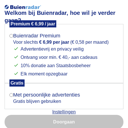
Welkom bij Buienradar, hoe wil je verder
gaan?
Premium € 6,99 / jaar
Mogen we je locatie gebruiken voor het
Lees meer.
weer?
Buienradar Premium
Onweer hagel en buien in Hoorn
Voor slechts
€ 6,99 per jaar
(€ 0,58 per maand)
Advertentievrij en privacy veilig
Ontvang voor min. € 40,- aan cadeaus
Indien je hier nog geen akkoord op hebt gegeven,
verschijnt er zo een pop-up uit je browser waarin
10% donatie aan Staatsbosbeheer
deze toestemming gevraagd wordt.
Elk moment opzegbaar
Gratis
Is goed, toon de popup
Met persoonlijke advertenties
Gratis blijven gebruiken
Instellingen
Nu niet, misschien later
Doorgaan
Gebruik je Safari en wil je niet elke dag deze pop-up zien?
Door: Ger Zandbergen
Gemaakt: 18-05-2026, 19x bekeken