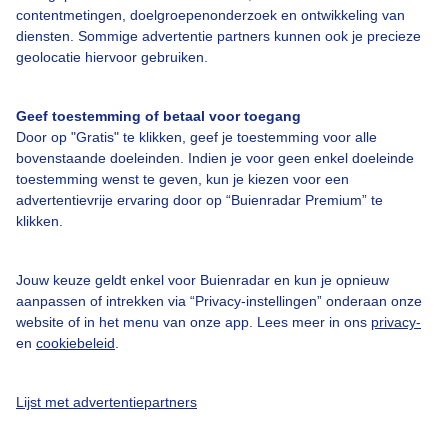
contentmetingen, doelgroepenonderzoek en ontwikkeling van
Bedrijfsgegevens
diensten. Sommige advertentie partners kunnen ook je precieze
geolocatie hiervoor gebruiken.
Veelgestelde vragen
Contact
Geef toestemming of betaal voor toegang
Toegankelijkheid
Door op "Gratis" te klikken, geef je toestemming voor alle
bovenstaande doeleinden. Indien je voor geen enkel doeleinde
Gebruikersvoorwaarden
toestemming wenst te geven, kun je kiezen voor een
advertentievrije ervaring door op “Buienradar Premium” te
Adverteren
klikken.
Buienradar Team
Privacy beleid
Jouw keuze geldt enkel voor Buienradar en kun je opnieuw
aanpassen of intrekken via “Privacy-instellingen” onderaan onze
Cookie beleid
website of in het menu van onze app. Lees meer in ons
privacy-
Privacy instellingen
en
cookiebeleid
.
Gratis weerdata
Lijst met advertentiepartners
@BuienradarNL