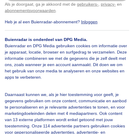
Als je doorgaat, ga je akkoord met de
gebruikers-
,
privacy-
en
Klik
hier
om dit aan te passen
abonnementsvoorwaarden
.
Heb je al een Buienradar-abonnement?
Inloggen
Buienradar is onderdeel van DPG Media.
Bekijk slideshow
Buienradar en DPG Media gebruiken cookies om informatie over
je apparaat, locatie, browser en surfgedrag te verzamelen. Deze
informatie combineren we met de gegevens die je zelf deelt met
ons, zoals wanneer je een account aanmaakt. Dit doen we om
het gebruik van onze media te analyseren en onze websites en
apps te verbeteren.
Een moment geduld aub...
Daarnaast kunnen we, als je hier toestemming voor geeft, je
gegevens gebruiken om onze content, communicatie en aanbod
te personaliseren en je relevante advertenties te tonen, en voor
marketingdoeleinden delen met 4 mediapartners. Ook content
van 13 externe platformen wordt enkel getoond met jouw
Over Buienradar
toestemming. Onze 114 advertentie partners gebruiken cookies
voor gepersonaliseerde advertenties, advertentie- en