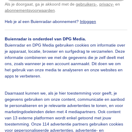
Als je doorgaat, ga je akkoord met de
gebruikers-
,
privacy-
en
Klik
hier
om dit aan te passen
abonnementsvoorwaarden
.
Heb je al een Buienradar-abonnement?
Inloggen
Buienradar is onderdeel van DPG Media.
Bekijk slideshow
Buienradar en DPG Media gebruiken cookies om informatie over
je apparaat, locatie, browser en surfgedrag te verzamelen. Deze
informatie combineren we met de gegevens die je zelf deelt met
ons, zoals wanneer je een account aanmaakt. Dit doen we om
het gebruik van onze media te analyseren en onze websites en
apps te verbeteren.
Een moment geduld aub...
Daarnaast kunnen we, als je hier toestemming voor geeft, je
gegevens gebruiken om onze content, communicatie en aanbod
te personaliseren en je relevante advertenties te tonen, en voor
marketingdoeleinden delen met 4 mediapartners. Ook content
van 13 externe platformen wordt enkel getoond met jouw
Over Buienradar
toestemming. Onze 114 advertentie partners gebruiken cookies
voor gepersonaliseerde advertenties, advertentie- en