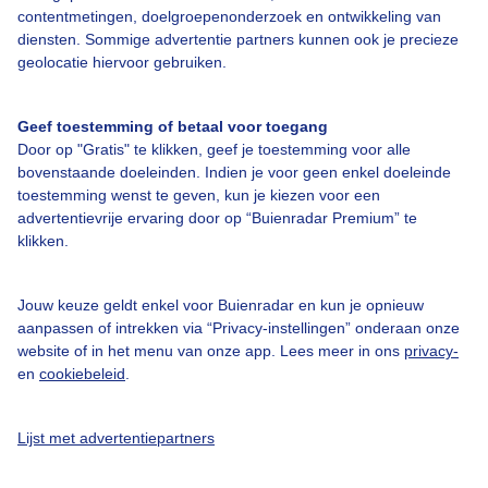
contentmetingen, doelgroepenonderzoek en ontwikkeling van
Bedrijfsgegevens
diensten. Sommige advertentie partners kunnen ook je precieze
geolocatie hiervoor gebruiken.
Veelgestelde vragen
Contact
Geef toestemming of betaal voor toegang
Toegankelijkheid
Door op "Gratis" te klikken, geef je toestemming voor alle
bovenstaande doeleinden. Indien je voor geen enkel doeleinde
Gebruikersvoorwaarden
toestemming wenst te geven, kun je kiezen voor een
advertentievrije ervaring door op “Buienradar Premium” te
Adverteren
klikken.
Buienradar Team
Privacy beleid
Jouw keuze geldt enkel voor Buienradar en kun je opnieuw
aanpassen of intrekken via “Privacy-instellingen” onderaan onze
Cookie beleid
website of in het menu van onze app. Lees meer in ons
privacy-
Privacy instellingen
en
cookiebeleid
.
Gratis weerdata
Lijst met advertentiepartners
@BuienradarNL