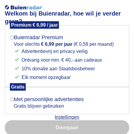
Welkom bij Buienradar, hoe wil je verder
gaan?
Premium € 6,99 / jaar
Mogen we je locatie gebruiken voor het
opklaringen
weer?
Buienradar Premium
Voor slechts
€ 6,99 per jaar
(€ 0,58 per maand)
Advertentievrij en privacy veilig
Ontvang voor min. € 40,- aan cadeaus
Indien je hier nog geen akkoord op hebt gegeven,
verschijnt er zo een pop-up uit je browser waarin
10% donatie aan Staatsbosbeheer
deze toestemming gevraagd wordt.
Elk moment opzegbaar
Gratis
Is goed, toon de popup
Met persoonlijke advertenties
Gratis blijven gebruiken
Instellingen
Nu niet, misschien later
Doorgaan
Gebruik je Safari en wil je niet elke dag deze pop-up zien?
Door: Cynthia van Leusden
Gemaakt: 17-05-2026, 92x bekeken