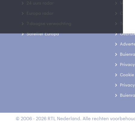
24 uurs radar
Veelge
Europa radar
Contac
7-daagse verwachting
Toegank
Satelliet Europa
Gebrui
Advert
Buienr
Privacy
Cookie
Privacy
Buienr
© 2006 - 2026 RTL Nederland. Alle rechten voorbehoud