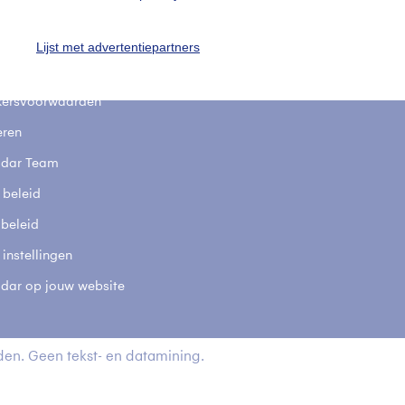
stelde vragen
t
Lijst met advertentiepartners
elijkheid
kersvoorwaarden
eren
adar Team
 beleid
 beleid
 instellingen
adar op jouw website
en. Geen tekst- en datamining.