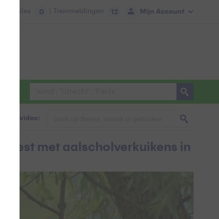
tie:
Files
| Treinmeldingen
Mijn Account
0
12
foto & video:
n nest met aalscholverkuikens in