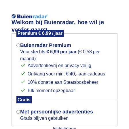
Reisinforma
Welkom bij Buienradar, hoe wil je
verder gaan?
Premium € 6,99 / jaar
Buienradar Premium
Voor slechts
€ 6,99 per jaar
(€ 0,58 per
wijd
Foto en video
Weerzine
maand)
Mogen we je locatie gebruiken voor
Advertentievrij en privacy veilig
het weer?
Zoeken in 
Ontvang voor min. € 40,- aan cadeaus
10% donatie aan Staatsbosbeheer
ijdens een dijkwandeling zagen we ee
Elk moment opzegbaar
e uiterwaarden
Indien je hier nog geen akkoord op hebt
Gratis
gegeven, verschijnt er zo een pop-up uit
je browser waarin deze toestemming
Met persoonlijke advertenties
gevraagd wordt.
Gratis blijven gebruiken
Instellingen