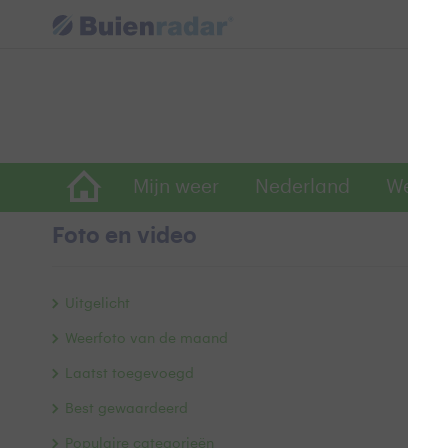
Mijn weer
Nederland
Wereld
Foto en video
T
Uitgelicht
d
Weerfoto van de maand
Laatst toegevoegd
Best gewaardeerd
Populaire categorieën