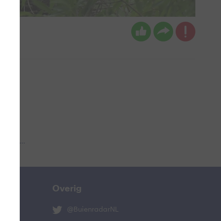
 aub...
Overig
@BuienradarNL