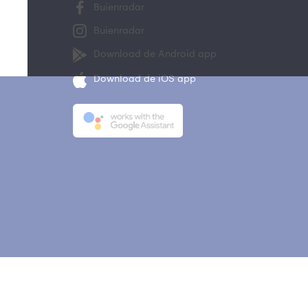
Buienradar
Buienradar
Download de Android app
Download de iOS app