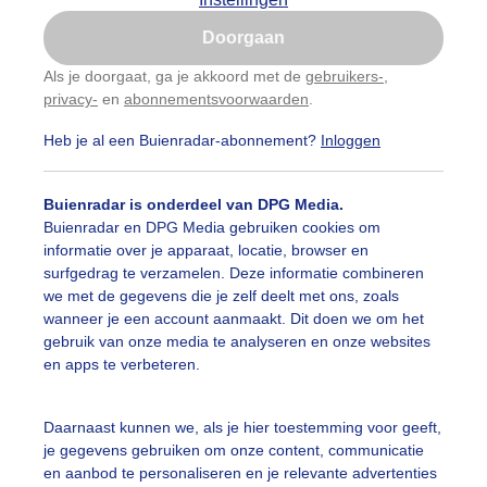
Is goed, toon de popup
Doorgaan
Nu niet, misschien later
Als je doorgaat, ga je akkoord met de
gebruikers-
,
privacy-
en
abonnementsvoorwaarden
.
Gebruik je Safari en wil je niet elke dag deze pop-up
zien?
Heb je al een Buienradar-abonnement?
Inloggen
Klik
hier
om dit aan te passen
Buienradar is onderdeel van DPG Media.
Buienradar en DPG Media gebruiken cookies om
informatie over je apparaat, locatie, browser en
surfgedrag te verzamelen. Deze informatie combineren
we met de gegevens die je zelf deelt met ons, zoals
wanneer je een account aanmaakt. Dit doen we om het
gebruik van onze media te analyseren en onze websites
en apps te verbeteren.
Daarnaast kunnen we, als je hier toestemming voor geeft,
je gegevens gebruiken om onze content, communicatie
en aanbod te personaliseren en je relevante advertenties