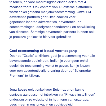
te tonen, en voor marketingdoeleinden delen met 4
mediapartners. Ook content van 13 externe platformen
wordt enkel getoond met jouw toestemming. Onze 114
r: Cynthia van Leusden
Gemaakt: 17-05-2026, 107x bekeken
advertentie partners gebruiken cookies voor
gepersonaliseerde advertenties, advertentie- en
contentmetingen, doelgroepenonderzoek en ontwikkeling
van diensten. Sommige advertentie partners kunnen ook
ekijk slideshow
je precieze geolocatie hiervoor gebruiken.
Geef toestemming of betaal voor toegang
Door op "Gratis" te klikken, geef je toestemming voor alle
bovenstaande doeleinden. Indien je voor geen enkel
doeleinde toestemming wenst te geven, kun je kiezen
Een moment geduld
voor een advertentievrije ervaring door op “Buienradar
Premium” te klikken.
Jouw keuze geldt enkel voor Buienradar en kun je
uienradar
Mijn weer
opnieuw aanpassen of intrekken via “Privacy-instellingen”
onderaan onze website of in het menu van onze app.
fsgegevens
De Bilt
Lees meer in ons
privacy-
en
cookiebeleid
.