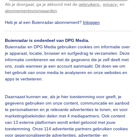
Als je doorgaat, ga je akkoord met de
gebruikers-
,
privacy-
en
Klik
hier
om dit aan te passen
abonnementsvoorwaarden
.
Heb je al een Buienradar-abonnement?
Inloggen
Door: Dilia van Zon
Gemaakt: 17-05-2026, 130x bekeken
Buienradar is onderdeel van DPG Media.
Buienradar en DPG Media gebruiken cookies om informatie over
je apparaat, locatie, browser en surfgedrag te verzamelen. Deze
informatie combineren we met de gegevens die je zelf deelt met
Bekijk slideshow
ons, zoals wanneer je een account aanmaakt. Dit doen we om
het gebruik van onze media te analyseren en onze websites en
apps te verbeteren.
Daarnaast kunnen we, als je hier toestemming voor geeft, je
gegevens gebruiken om onze content, communicatie en aanbod
Een moment geduld aub...
te personaliseren en je relevante advertenties te tonen, en voor
marketingdoeleinden delen met 4 mediapartners. Ook content
van 13 externe platformen wordt enkel getoond met jouw
toestemming. Onze 114 advertentie partners gebruiken cookies
voor gepersonaliseerde advertenties, advertentie- en