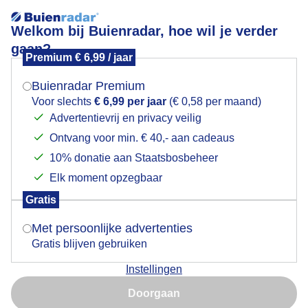
Welkom bij Buienradar, hoe wil je verder
gaan?
Premium € 6,99 / jaar
Mogen we je locatie gebruiken voor het
Lees meer.
weer?
Buienradar Premium
Fazant evem drogen na een regenbui
Voor slechts
€ 6,99 per jaar
(€ 0,58 per maand)
Advertentievrij en privacy veilig
Ontvang voor min. € 40,- aan cadeaus
Indien je hier nog geen akkoord op hebt gegeven,
verschijnt er zo een pop-up uit je browser waarin
10% donatie aan Staatsbosbeheer
deze toestemming gevraagd wordt.
Elk moment opzegbaar
Gratis
Is goed, toon de popup
Met persoonlijke advertenties
Gratis blijven gebruiken
Instellingen
Nu niet, misschien later
Doorgaan
Gebruik je Safari en wil je niet elke dag deze pop-up zien?