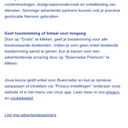
contentmetingen, doelgroepenonderzoek en ontwikkeling van
diensten. Sommige advertentie partners kunnen ook je precieze
Over Buienradar
geolocatie hiervoor gebruiken.
Bedrijfsgegevens
Geef toestemming of betaal voor toegang
Door op "Gratis" te klikken, geef je toestemming voor alle
Veelgestelde vragen
bovenstaande doeleinden. Indien je voor geen enkel doeleinde
Contact
toestemming wenst te geven, kun je kiezen voor een
advertentievrije ervaring door op “Buienradar Premium” te
Toegankelijkheid
klikken.
Gebruikersvoorwaarden
Jouw keuze geldt enkel voor Buienradar en kun je opnieuw
Adverteren
aanpassen of intrekken via “Privacy-instellingen” onderaan onze
Buienradar Team
website of in het menu van onze app. Lees meer in ons
privacy-
en
cookiebeleid
.
Privacy beleid
Cookie beleid
Lijst met advertentiepartners
Privacy instellingen