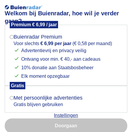
Welkom bij Buienradar, hoe wil je verder
gaan?
Premium € 6,99 / jaar
Mogen we je locatie gebruiken voor het
Even wat opklaringen net voor weer een regenbui
weer?
Buienradar Premium
Voor slechts
€ 6,99 per jaar
(€ 0,58 per maand)
Advertentievrij en privacy veilig
Ontvang voor min. € 40,- aan cadeaus
Indien je hier nog geen akkoord op hebt gegeven,
verschijnt er zo een pop-up uit je browser waarin
10% donatie aan Staatsbosbeheer
deze toestemming gevraagd wordt.
Elk moment opzegbaar
Gratis
Is goed, toon de popup
Met persoonlijke advertenties
Gratis blijven gebruiken
Instellingen
Nu niet, misschien later
Doorgaan
Gebruik je Safari en wil je niet elke dag deze pop-up zien?