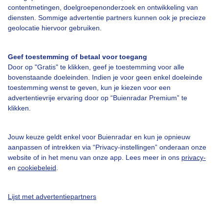
Over Buienradar
contentmetingen, doelgroepenonderzoek en ontwikkeling van
diensten. Sommige advertentie partners kunnen ook je precieze
geolocatie hiervoor gebruiken.
Bedrijfsgegevens
Veelgestelde vragen
Geef toestemming of betaal voor toegang
Contact
Door op "Gratis" te klikken, geef je toestemming voor alle
bovenstaande doeleinden. Indien je voor geen enkel doeleinde
Toegankelijkheid
toestemming wenst te geven, kun je kiezen voor een
advertentievrije ervaring door op “Buienradar Premium” te
Gebruikersvoorwaarden
klikken.
Adverteren
Buienradar Team
Jouw keuze geldt enkel voor Buienradar en kun je opnieuw
aanpassen of intrekken via “Privacy-instellingen” onderaan onze
Privacy beleid
website of in het menu van onze app. Lees meer in ons
privacy-
Cookie beleid
en
cookiebeleid
.
Privacy instellingen
Lijst met advertentiepartners
Gratis weerdata