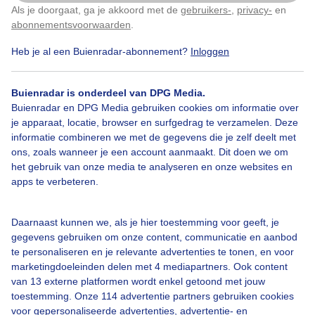
Als je doorgaat, ga je akkoord met de
gebruikers-
,
privacy-
en
Klik
hier
om dit aan te passen
Door: Dilia van Zon
Gemaakt: 17-05-2026, 128x bekeken
abonnementsvoorwaarden
.
Heb je al een Buienradar-abonnement?
Inloggen
Buienradar is onderdeel van DPG Media.
Buienradar en DPG Media gebruiken cookies om informatie over
Bekijk slideshow
je apparaat, locatie, browser en surfgedrag te verzamelen. Deze
informatie combineren we met de gegevens die je zelf deelt met
ons, zoals wanneer je een account aanmaakt. Dit doen we om
het gebruik van onze media te analyseren en onze websites en
apps te verbeteren.
Een moment geduld aub...
Daarnaast kunnen we, als je hier toestemming voor geeft, je
gegevens gebruiken om onze content, communicatie en aanbod
te personaliseren en je relevante advertenties te tonen, en voor
marketingdoeleinden delen met 4 mediapartners. Ook content
van 13 externe platformen wordt enkel getoond met jouw
toestemming. Onze 114 advertentie partners gebruiken cookies
voor gepersonaliseerde advertenties, advertentie- en