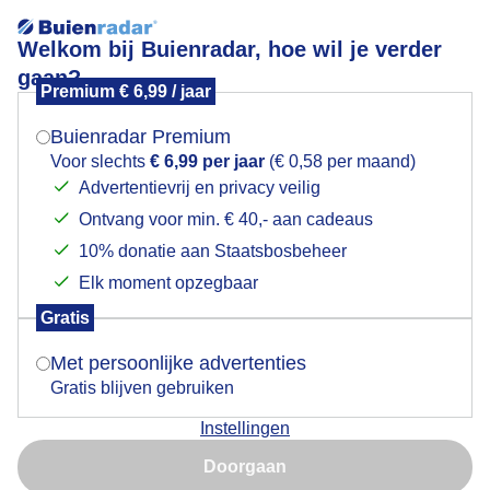
Welkom bij Buienradar, hoe wil je verder
gaan?
Premium € 6,99 / jaar
Mogen we je locatie gebruiken voor het
Lees meer.
weer?
Buienradar Premium
DIJK HUISJES WOLKENLUCHT LELYSTAD FLEVOLAND
Voor slechts
€ 6,99 per jaar
(€ 0,58 per maand)
17 MEI
Advertentievrij en privacy veilig
Ontvang voor min. € 40,- aan cadeaus
Indien je hier nog geen akkoord op hebt gegeven,
verschijnt er zo een pop-up uit je browser waarin
10% donatie aan Staatsbosbeheer
deze toestemming gevraagd wordt.
Elk moment opzegbaar
Gratis
Is goed, toon de popup
Met persoonlijke advertenties
Gratis blijven gebruiken
Instellingen
Nu niet, misschien later
Doorgaan
Gebruik je Safari en wil je niet elke dag deze pop-up zien?