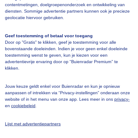
contentmetingen, doelgroepenonderzoek en ontwikkeling van
diensten. Sommige advertentie partners kunnen ook je precieze
geolocatie hiervoor gebruiken.
Over Buienradar
Geef toestemming of betaal voor toegang
Bedrijfsgegevens
Door op "Gratis" te klikken, geef je toestemming voor alle
bovenstaande doeleinden. Indien je voor geen enkel doeleinde
Veelgestelde vragen
toestemming wenst te geven, kun je kiezen voor een
Contact
advertentievrije ervaring door op “Buienradar Premium” te
klikken.
Toegankelijkheid
Gebruikersvoorwaarden
Jouw keuze geldt enkel voor Buienradar en kun je opnieuw
Adverteren
aanpassen of intrekken via “Privacy-instellingen” onderaan onze
website of in het menu van onze app. Lees meer in ons
privacy-
Buienradar Team
en
cookiebeleid
.
Privacy beleid
Lijst met advertentiepartners
Cookie beleid
Privacy instellingen