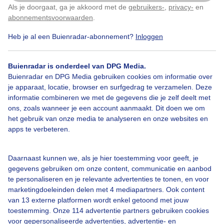
Als je doorgaat, ga je akkoord met de
gebruikers-
,
privacy-
en
Klik
hier
om dit aan te passen
abonnementsvoorwaarden
.
Heb je al een Buienradar-abonnement?
Inloggen
Door: Jannie Lukasse Fongers
Gemaakt: 17-05-2026, 55x bekeken
Buienradar is onderdeel van DPG Media.
Buienradar en DPG Media gebruiken cookies om informatie over
je apparaat, locatie, browser en surfgedrag te verzamelen. Deze
informatie combineren we met de gegevens die je zelf deelt met
ons, zoals wanneer je een account aanmaakt. Dit doen we om
Bekijk slideshow
het gebruik van onze media te analyseren en onze websites en
apps te verbeteren.
Daarnaast kunnen we, als je hier toestemming voor geeft, je
gegevens gebruiken om onze content, communicatie en aanbod
te personaliseren en je relevante advertenties te tonen, en voor
Een moment geduld aub...
marketingdoeleinden delen met 4 mediapartners. Ook content
van 13 externe platformen wordt enkel getoond met jouw
toestemming. Onze 114 advertentie partners gebruiken cookies
voor gepersonaliseerde advertenties, advertentie- en