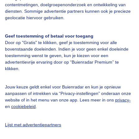
contentmetingen, doelgroepenonderzoek en ontwikkeling van
Over Buienradar
diensten. Sommige advertentie partners kunnen ook je precieze
geolocatie hiervoor gebruiken.
Bedrijfsgegevens
Geef toestemming of betaal voor toegang
Veelgestelde vragen
Door op "Gratis" te klikken, geef je toestemming voor alle
Contact
bovenstaande doeleinden. Indien je voor geen enkel doeleinde
toestemming wenst te geven, kun je kiezen voor een
Toegankelijkheid
advertentievrije ervaring door op “Buienradar Premium” te
Gebruikersvoorwaarden
klikken.
Adverteren
Jouw keuze geldt enkel voor Buienradar en kun je opnieuw
Buienradar Team
aanpassen of intrekken via “Privacy-instellingen” onderaan onze
website of in het menu van onze app. Lees meer in ons
privacy-
Privacy beleid
en
cookiebeleid
.
Cookie beleid
Privacy instellingen
Lijst met advertentiepartners
Gratis weerdata