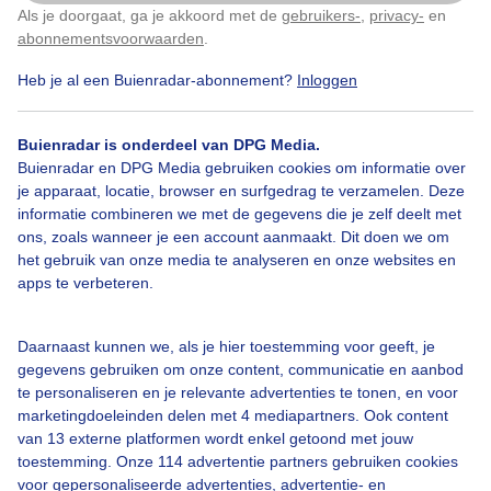
Als je doorgaat, ga je akkoord met de
gebruikers-
,
privacy-
en
Klik
hier
om dit aan te passen
abonnementsvoorwaarden
.
Door: Jannie Lukasse Fongers
Gemaakt: 16-05-2026, 25x bekeken
Heb je al een Buienradar-abonnement?
Inloggen
Buienradar is onderdeel van DPG Media.
Buienradar en DPG Media gebruiken cookies om informatie over
je apparaat, locatie, browser en surfgedrag te verzamelen. Deze
Bekijk slideshow
informatie combineren we met de gegevens die je zelf deelt met
ons, zoals wanneer je een account aanmaakt. Dit doen we om
het gebruik van onze media te analyseren en onze websites en
apps te verbeteren.
Daarnaast kunnen we, als je hier toestemming voor geeft, je
Een moment geduld aub...
gegevens gebruiken om onze content, communicatie en aanbod
te personaliseren en je relevante advertenties te tonen, en voor
marketingdoeleinden delen met 4 mediapartners. Ook content
van 13 externe platformen wordt enkel getoond met jouw
toestemming. Onze 114 advertentie partners gebruiken cookies
voor gepersonaliseerde advertenties, advertentie- en