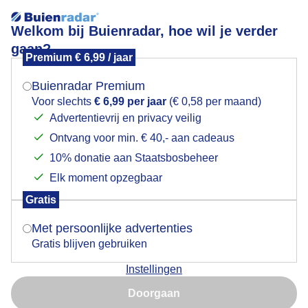
Welkom bij Buienradar, hoe wil je verder
gaan?
Premium € 6,99 / jaar
Mogen we je locatie gebruiken voor het
MARGRIET WOLKENLUCHT LICHTVAL
weer?
BUITENGEBIED HOGE HEXEL OVERIJSSEL 16 MEI
Buienradar Premium
Voor slechts
€ 6,99 per jaar
(€ 0,58 per maand)
Advertentievrij en privacy veilig
Ontvang voor min. € 40,- aan cadeaus
Indien je hier nog geen akkoord op hebt gegeven,
verschijnt er zo een pop-up uit je browser waarin
10% donatie aan Staatsbosbeheer
deze toestemming gevraagd wordt.
Elk moment opzegbaar
Gratis
Is goed, toon de popup
Met persoonlijke advertenties
Gratis blijven gebruiken
Instellingen
Nu niet, misschien later
Doorgaan
Gebruik je Safari en wil je niet elke dag deze pop-up zien?