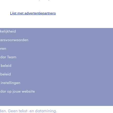
fsgegevens
De Bilt
Lijst met advertentiepartners
stelde vragen
t
elijkheid
kersvoorwaarden
eren
adar Team
 beleid
 beleid
 instellingen
adar op jouw website
en. Geen tekst- en datamining.