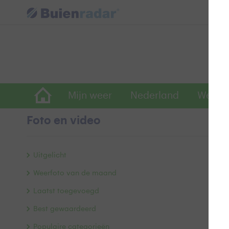
Mijn weer
Nederland
Wereld
Foto en video
V
Uitgelicht
Weerfoto van de maand
Laatst toegevoegd
Best gewaardeerd
Populaire categorieën