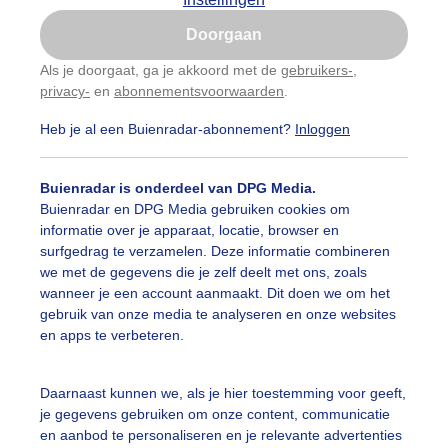
Is goed, toon de popup
Doorgaan
Nu niet, misschien later
Als je doorgaat, ga je akkoord met de
gebruikers-
,
privacy-
en
abonnementsvoorwaarden
.
Gebruik je Safari en wil je niet elke dag deze pop-up
zien?
Heb je al een Buienradar-abonnement?
Inloggen
Klik
hier
om dit aan te passen
Buienradar is onderdeel van DPG Media.
Buienradar en DPG Media gebruiken cookies om
informatie over je apparaat, locatie, browser en
surfgedrag te verzamelen. Deze informatie combineren
we met de gegevens die je zelf deelt met ons, zoals
wanneer je een account aanmaakt. Dit doen we om het
gebruik van onze media te analyseren en onze websites
en apps te verbeteren.
Daarnaast kunnen we, als je hier toestemming voor geeft,
je gegevens gebruiken om onze content, communicatie
en aanbod te personaliseren en je relevante advertenties