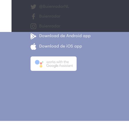
@BuienradarNL
Buienradar
Buienradar
Download de Android app
Download de iOS app