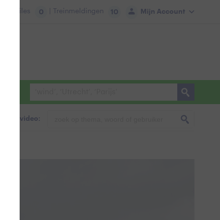
tie:
Files
| Treinmeldingen
Mijn Account
0
10
foto & video: