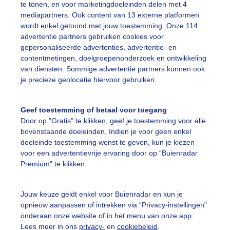
te tonen, en voor marketingdoeleinden delen met 4
l wind en buien
mediapartners. Ook content van 13 externe platformen
wordt enkel getoond met jouw toestemming. Onze 114
r: Anne-Marie van Iersel
Gemaakt: 17-05-2026, 12x bekeken
advertentie partners gebruiken cookies voor
gepersonaliseerde advertenties, advertentie- en
contentmetingen, doelgroepenonderzoek en ontwikkeling
on
Regen
Wind
van diensten. Sommige advertentie partners kunnen ook
je precieze geolocatie hiervoor gebruiken.
ekijk slideshow
Geef toestemming of betaal voor toegang
Door op "Gratis" te klikken, geef je toestemming voor alle
bovenstaande doeleinden. Indien je voor geen enkel
doeleinde toestemming wenst te geven, kun je kiezen
voor een advertentievrije ervaring door op “Buienradar
Premium” te klikken.
Een moment geduld
Jouw keuze geldt enkel voor Buienradar en kun je
opnieuw aanpassen of intrekken via “Privacy-instellingen”
onderaan onze website of in het menu van onze app.
uienradar
Mijn weer
Lees meer in ons
privacy-
en
cookiebeleid
.