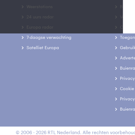
Weerstations
Bedrij
24 uurs radar
Veelge
Europa radar
Contac
7-daagse verwachting
Toegank
Satelliet Europa
Gebrui
Advert
Buienr
Privacy
Cookie
Privacy
Buienr
© 2006 - 2026 RTL Nederland. Alle rechten voorbehoud