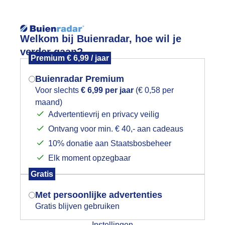
Reisinforma
Welkom bij Buienradar, hoe wil je
verder gaan?
Premium € 6,99 / jaar
Buienradar Premium
Voor slechts
€ 6,99 per jaar
(€ 0,58 per
wijd
Foto en video
Weerzine
maand)
Mogen we je locatie gebruiken voor
Advertentievrij en privacy veilig
het weer?
Zoeken in 
Ontvang voor min. € 40,- aan cadeaus
10% donatie aan Staatsbosbeheer
eel wind en buien
Elk moment opzegbaar
Indien je hier nog geen akkoord op hebt
Gratis
gegeven, verschijnt er zo een pop-up uit
je browser waarin deze toestemming
Met persoonlijke advertenties
gevraagd wordt.
Gratis blijven gebruiken
Instellingen