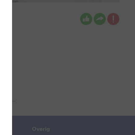
 aub...
Overig