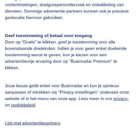
contentmetingen, doelgroepenonderzoek en ontwikkeling van
Bedrijfsgegevens
diensten. Sommige advertentie partners kunnen ook je precieze
geolocatie hiervoor gebruiken.
Veelgestelde vragen
Contact
Geef toestemming of betaal voor toegang
Toegankelijkheid
Door op "Gratis" te klikken, geef je toestemming voor alle
bovenstaande doeleinden. Indien je voor geen enkel doeleinde
Gebruikersvoorwaarden
toestemming wenst te geven, kun je kiezen voor een
advertentievrije ervaring door op “Buienradar Premium” te
Adverteren
klikken.
Buienradar Team
Privacy beleid
Jouw keuze geldt enkel voor Buienradar en kun je opnieuw
aanpassen of intrekken via “Privacy-instellingen” onderaan onze
Cookie beleid
website of in het menu van onze app. Lees meer in ons
privacy-
Privacy instellingen
en
cookiebeleid
.
Gratis weerdata
Lijst met advertentiepartners
@BuienradarNL