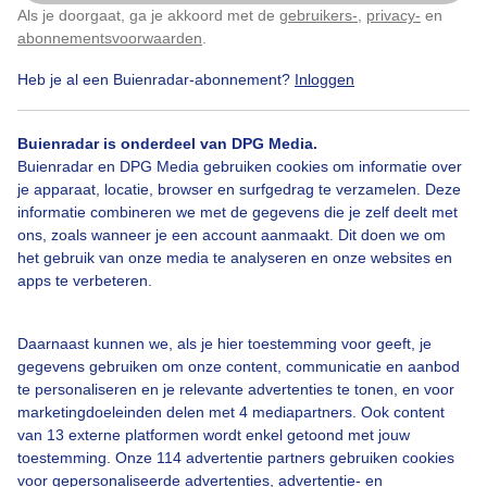
Als je doorgaat, ga je akkoord met de
gebruikers-
,
privacy-
en
Klik
hier
om dit aan te passen
abonnementsvoorwaarden
.
Heb je al een Buienradar-abonnement?
Inloggen
Buienradar is onderdeel van DPG Media.
Bekijk slideshow
Buienradar en DPG Media gebruiken cookies om informatie over
je apparaat, locatie, browser en surfgedrag te verzamelen. Deze
informatie combineren we met de gegevens die je zelf deelt met
ons, zoals wanneer je een account aanmaakt. Dit doen we om
het gebruik van onze media te analyseren en onze websites en
apps te verbeteren.
Een moment geduld aub...
Daarnaast kunnen we, als je hier toestemming voor geeft, je
gegevens gebruiken om onze content, communicatie en aanbod
te personaliseren en je relevante advertenties te tonen, en voor
marketingdoeleinden delen met 4 mediapartners. Ook content
van 13 externe platformen wordt enkel getoond met jouw
Over Buienradar
toestemming. Onze 114 advertentie partners gebruiken cookies
voor gepersonaliseerde advertenties, advertentie- en