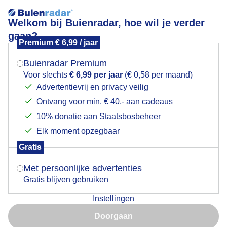
Welkom bij Buienradar, hoe wil je verder
gaan?
Premium € 6,99 / jaar
Mogen we je locatie gebruiken voor het
Lees meer.
weer?
Buienradar Premium
Opklaringen versus donkere wolken
Voor slechts
€ 6,99 per jaar
(€ 0,58 per maand)
Advertentievrij en privacy veilig
Ontvang voor min. € 40,- aan cadeaus
Indien je hier nog geen akkoord op hebt gegeven,
verschijnt er zo een pop-up uit je browser waarin
10% donatie aan Staatsbosbeheer
deze toestemming gevraagd wordt.
Elk moment opzegbaar
Gratis
Is goed, toon de popup
Met persoonlijke advertenties
Gratis blijven gebruiken
Instellingen
Nu niet, misschien later
Doorgaan
Gebruik je Safari en wil je niet elke dag deze pop-up zien?
Door: Gerard Boukes
Gemaakt: 17-05-2026, 72x bekeken