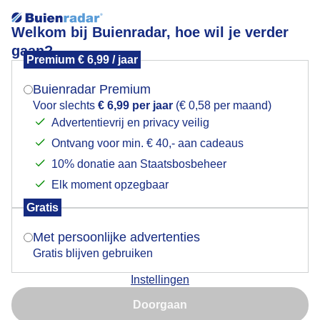
Welkom bij Buienradar, hoe wil je verder
gaan?
Premium € 6,99 / jaar
Mogen we je locatie gebruiken voor het
Lees meer.
weer?
Buienradar Premium
Flinke buien aan de kust
Voor slechts
€ 6,99 per jaar
(€ 0,58 per maand)
Advertentievrij en privacy veilig
Ontvang voor min. € 40,- aan cadeaus
Indien je hier nog geen akkoord op hebt gegeven,
verschijnt er zo een pop-up uit je browser waarin
10% donatie aan Staatsbosbeheer
deze toestemming gevraagd wordt.
Elk moment opzegbaar
Gratis
Is goed, toon de popup
Met persoonlijke advertenties
Gratis blijven gebruiken
Instellingen
Nu niet, misschien later
Doorgaan
Gebruik je Safari en wil je niet elke dag deze pop-up zien?
Door: Gerard Boukes
Gemaakt: 16-05-2026, 84x bekeken