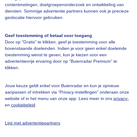
contentmetingen, doelgroepenonderzoek en ontwikkeling van
Bedrijfsgegevens
diensten. Sommige advertentie partners kunnen ook je precieze
geolocatie hiervoor gebruiken.
Veelgestelde vragen
Contact
Geef toestemming of betaal voor toegang
Toegankelijkheid
Door op "Gratis" te klikken, geef je toestemming voor alle
bovenstaande doeleinden. Indien je voor geen enkel doeleinde
Gebruikersvoorwaarden
toestemming wenst te geven, kun je kiezen voor een
advertentievrije ervaring door op “Buienradar Premium” te
Adverteren
klikken.
Buienradar Team
Privacy beleid
Jouw keuze geldt enkel voor Buienradar en kun je opnieuw
aanpassen of intrekken via “Privacy-instellingen” onderaan onze
Cookie beleid
website of in het menu van onze app. Lees meer in ons
privacy-
Privacy instellingen
en
cookiebeleid
.
Gratis weerdata
Lijst met advertentiepartners
@BuienradarNL