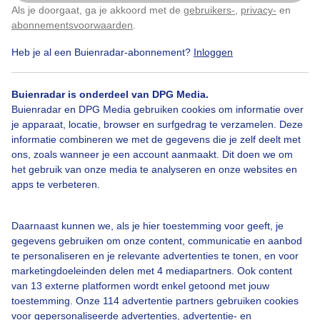
Als je doorgaat, ga je akkoord met de
gebruikers-
,
privacy-
en
Klik
hier
om dit aan te passen
abonnementsvoorwaarden
.
Heb je al een Buienradar-abonnement?
Inloggen
Buienradar is onderdeel van DPG Media.
Bekijk slideshow
Buienradar en DPG Media gebruiken cookies om informatie over
je apparaat, locatie, browser en surfgedrag te verzamelen. Deze
informatie combineren we met de gegevens die je zelf deelt met
ons, zoals wanneer je een account aanmaakt. Dit doen we om
het gebruik van onze media te analyseren en onze websites en
apps te verbeteren.
Een moment geduld aub...
Daarnaast kunnen we, als je hier toestemming voor geeft, je
gegevens gebruiken om onze content, communicatie en aanbod
te personaliseren en je relevante advertenties te tonen, en voor
marketingdoeleinden delen met 4 mediapartners. Ook content
van 13 externe platformen wordt enkel getoond met jouw
Over Buienradar
toestemming. Onze 114 advertentie partners gebruiken cookies
voor gepersonaliseerde advertenties, advertentie- en