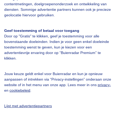
Over Buienradar
contentmetingen, doelgroepenonderzoek en ontwikkeling van
diensten. Sommige advertentie partners kunnen ook je precieze
geolocatie hiervoor gebruiken.
Bedrijfsgegevens
Veelgestelde vragen
Geef toestemming of betaal voor toegang
Contact
Door op "Gratis" te klikken, geef je toestemming voor alle
bovenstaande doeleinden. Indien je voor geen enkel doeleinde
Toegankelijkheid
toestemming wenst te geven, kun je kiezen voor een
advertentievrije ervaring door op “Buienradar Premium” te
Gebruikersvoorwaarden
klikken.
Adverteren
Buienradar Team
Jouw keuze geldt enkel voor Buienradar en kun je opnieuw
aanpassen of intrekken via “Privacy-instellingen” onderaan onze
Privacy beleid
website of in het menu van onze app. Lees meer in ons
privacy-
Cookie beleid
en
cookiebeleid
.
Privacy instellingen
Lijst met advertentiepartners
Gratis weerdata