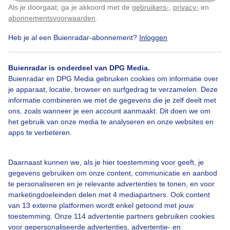
Als je doorgaat, ga je akkoord met de
gebruikers-
,
privacy-
en
Klik
hier
om dit aan te passen
Door: Diana Huntjens
Gemaakt: 17-05-2026, 83x bekeken
abonnementsvoorwaarden
.
Heb je al een Buienradar-abonnement?
Inloggen
Buienradar is onderdeel van DPG Media.
Buienradar en DPG Media gebruiken cookies om informatie over
Bekijk slideshow
je apparaat, locatie, browser en surfgedrag te verzamelen. Deze
informatie combineren we met de gegevens die je zelf deelt met
ons, zoals wanneer je een account aanmaakt. Dit doen we om
het gebruik van onze media te analyseren en onze websites en
apps te verbeteren.
Een moment geduld aub...
Daarnaast kunnen we, als je hier toestemming voor geeft, je
gegevens gebruiken om onze content, communicatie en aanbod
te personaliseren en je relevante advertenties te tonen, en voor
marketingdoeleinden delen met 4 mediapartners. Ook content
van 13 externe platformen wordt enkel getoond met jouw
toestemming. Onze 114 advertentie partners gebruiken cookies
voor gepersonaliseerde advertenties, advertentie- en