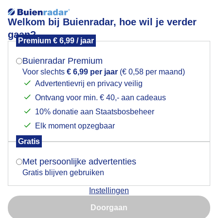
Welkom bij Buienradar, hoe wil je verder
gaan?
Premium € 6,99 / jaar
Mogen we je locatie gebruiken voor het
Bewolkt en miezerregen vanmorgen in Simpelveld
weer?
Buienradar Premium
Voor slechts
€ 6,99 per jaar
(€ 0,58 per maand)
Advertentievrij en privacy veilig
Ontvang voor min. € 40,- aan cadeaus
Indien je hier nog geen akkoord op hebt gegeven,
verschijnt er zo een pop-up uit je browser waarin
10% donatie aan Staatsbosbeheer
deze toestemming gevraagd wordt.
Elk moment opzegbaar
Gratis
Is goed, toon de popup
Met persoonlijke advertenties
Gratis blijven gebruiken
Instellingen
Nu niet, misschien later
Doorgaan
Gebruik je Safari en wil je niet elke dag deze pop-up zien?