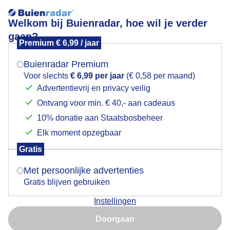
Welkom bij Buienradar, hoe wil je verder
gaan?
Premium € 6,99 / jaar
Mogen we je locatie gebruiken voor het
Lees meer.
weer?
Buienradar Premium
Bewolkt en miezerregen vanmorgen in Simpelveld
Voor slechts
€ 6,99 per jaar
(€ 0,58 per maand)
Advertentievrij en privacy veilig
Ontvang voor min. € 40,- aan cadeaus
Indien je hier nog geen akkoord op hebt gegeven,
verschijnt er zo een pop-up uit je browser waarin
10% donatie aan Staatsbosbeheer
deze toestemming gevraagd wordt.
Elk moment opzegbaar
Gratis
Is goed, toon de popup
Met persoonlijke advertenties
Gratis blijven gebruiken
Instellingen
Nu niet, misschien later
Doorgaan
Gebruik je Safari en wil je niet elke dag deze pop-up zien?