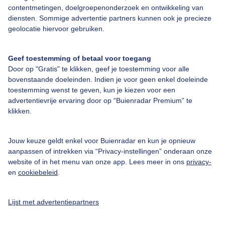
contentmetingen, doelgroepenonderzoek en ontwikkeling van
Over Buienradar
diensten. Sommige advertentie partners kunnen ook je precieze
geolocatie hiervoor gebruiken.
Bedrijfsgegevens
Veelgestelde vragen
Geef toestemming of betaal voor toegang
Door op "Gratis" te klikken, geef je toestemming voor alle
Contact
bovenstaande doeleinden. Indien je voor geen enkel doeleinde
Toegankelijkheid
toestemming wenst te geven, kun je kiezen voor een
advertentievrije ervaring door op “Buienradar Premium” te
Gebruikersvoorwaarden
klikken.
Adverteren
Jouw keuze geldt enkel voor Buienradar en kun je opnieuw
Buienradar Team
aanpassen of intrekken via “Privacy-instellingen” onderaan onze
Privacy beleid
website of in het menu van onze app. Lees meer in ons
privacy-
en
cookiebeleid
.
Cookie beleid
Privacy instellingen
Lijst met advertentiepartners
Gratis weerdata