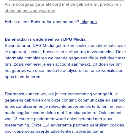
Als je doorgaat, ga je akkoord met de
gebruikers-
,
privacy-
en
Klik
hier
om dit aan te passen
abonnementsvoorwaarden
.
Door: Diana Huntjens
Gemaakt: 17-05-2026, 72x bekeken
Heb je al een Buienradar-abonnement?
Inloggen
Buienradar is onderdeel van DPG Media.
Buienradar en DPG Media gebruiken cookies om informatie over
je apparaat, locatie, browser en surfgedrag te verzamelen. Deze
Bekijk slideshow
informatie combineren we met de gegevens die je zelf deelt met
ons, zoals wanneer je een account aanmaakt. Dit doen we om
het gebruik van onze media te analyseren en onze websites en
apps te verbeteren.
Een moment geduld aub...
Daarnaast kunnen we, als je hier toestemming voor geeft, je
gegevens gebruiken om onze content, communicatie en aanbod
te personaliseren en je relevante advertenties te tonen, en voor
marketingdoeleinden delen met 4 mediapartners. Ook content
van 13 externe platformen wordt enkel getoond met jouw
toestemming. Onze 114 advertentie partners gebruiken cookies
voor gepersonaliseerde advertenties, advertentie- en