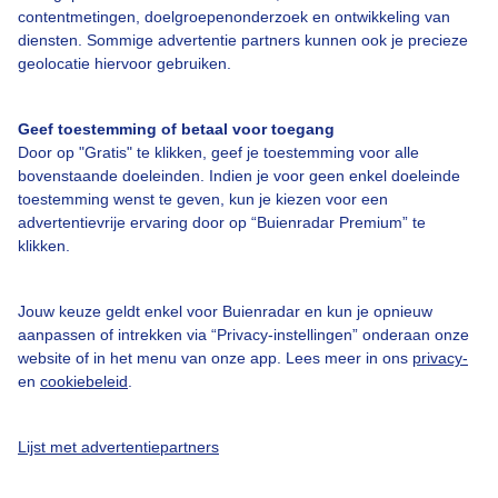
contentmetingen, doelgroepenonderzoek en ontwikkeling van
diensten. Sommige advertentie partners kunnen ook je precieze
Over Buienradar
geolocatie hiervoor gebruiken.
Bedrijfsgegevens
Geef toestemming of betaal voor toegang
Veelgestelde vragen
Door op "Gratis" te klikken, geef je toestemming voor alle
bovenstaande doeleinden. Indien je voor geen enkel doeleinde
Contact
toestemming wenst te geven, kun je kiezen voor een
Toegankelijkheid
advertentievrije ervaring door op “Buienradar Premium” te
klikken.
Gebruikersvoorwaarden
Adverteren
Jouw keuze geldt enkel voor Buienradar en kun je opnieuw
aanpassen of intrekken via “Privacy-instellingen” onderaan onze
Buienradar Team
website of in het menu van onze app. Lees meer in ons
privacy-
Privacy beleid
en
cookiebeleid
.
Cookie beleid
Lijst met advertentiepartners
Privacy instellingen
Gratis weerdata