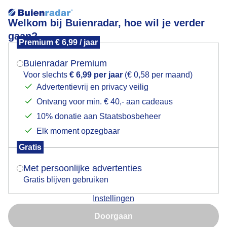
Welkom bij Buienradar, hoe wil je verder
gaan?
Premium € 6,99 / jaar
Mogen we je locatie gebruiken voor het
bijzondere luchten vanavond 16-05-2026
weer?
Buienradar Premium
Voor slechts
€ 6,99 per jaar
(€ 0,58 per maand)
Advertentievrij en privacy veilig
Ontvang voor min. € 40,- aan cadeaus
Indien je hier nog geen akkoord op hebt gegeven,
verschijnt er zo een pop-up uit je browser waarin
10% donatie aan Staatsbosbeheer
deze toestemming gevraagd wordt.
Elk moment opzegbaar
Gratis
Is goed, toon de popup
Met persoonlijke advertenties
Gratis blijven gebruiken
Instellingen
Nu niet, misschien later
bijzondere luchten vanavond 16-05-2026
Doorgaan
Gebruik je Safari en wil je niet elke dag deze pop-up zien?