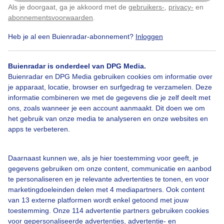
Als je doorgaat, ga je akkoord met de
gebruikers-
,
privacy-
en
Klik
hier
om dit aan te passen
Door: Marcel Renou
Gemaakt: 16-05-2026, 20x bekeken
abonnementsvoorwaarden
.
Heb je al een Buienradar-abonnement?
Inloggen
Wolken
Zonsondergang
Buienradar is onderdeel van DPG Media.
Buienradar en DPG Media gebruiken cookies om informatie over
je apparaat, locatie, browser en surfgedrag te verzamelen. Deze
informatie combineren we met de gegevens die je zelf deelt met
Bekijk slideshow
ons, zoals wanneer je een account aanmaakt. Dit doen we om
het gebruik van onze media te analyseren en onze websites en
apps te verbeteren.
Daarnaast kunnen we, als je hier toestemming voor geeft, je
Een moment geduld aub...
gegevens gebruiken om onze content, communicatie en aanbod
te personaliseren en je relevante advertenties te tonen, en voor
marketingdoeleinden delen met 4 mediapartners. Ook content
van 13 externe platformen wordt enkel getoond met jouw
toestemming. Onze 114 advertentie partners gebruiken cookies
voor gepersonaliseerde advertenties, advertentie- en