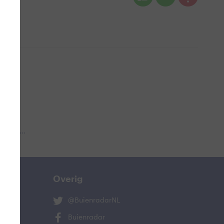
 aub...
Overig
@BuienradarNL
Buienradar