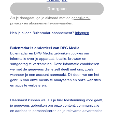
Is goed, toon de popup
Doorgaan
Nu niet, misschien later
Als je doorgaat, ga je akkoord met de
gebruikers-
,
privacy-
en
abonnementsvoorwaarden
.
Gebruik je Safari en wil je niet elke dag deze pop-up
zien?
Heb je al een Buienradar-abonnement?
Inloggen
Klik
hier
om dit aan te passen
Buienradar is onderdeel van DPG Media.
Buienradar en DPG Media gebruiken cookies om
informatie over je apparaat, locatie, browser en
surfgedrag te verzamelen. Deze informatie combineren
we met de gegevens die je zelf deelt met ons, zoals
wanneer je een account aanmaakt. Dit doen we om het
gebruik van onze media te analyseren en onze websites
en apps te verbeteren.
Daarnaast kunnen we, als je hier toestemming voor geeft,
jzondere luchten vanavond 16-05-2026
je gegevens gebruiken om onze content, communicatie
en aanbod te personaliseren en je relevante advertenties
r: Marcel Renou
Gemaakt: 16-05-2026, 15x bekeken