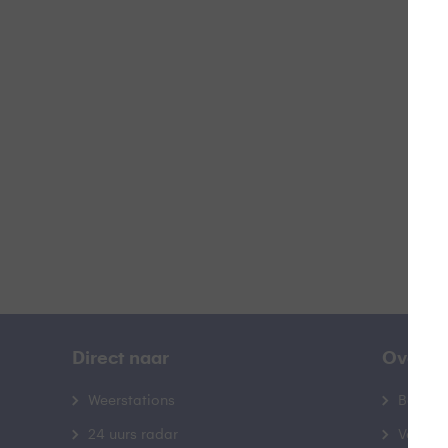
W
B
Direct naar
Over B
Weerstations
Bedrij
24 uurs radar
Veelge