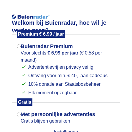
Reisinforma
Lees meer.
Welkom bij Buienradar, hoe wil je
verder gaan?
Premium € 6,99 / jaar
wijd
Foto en video
Weerzine
Buienradar Premium
Zoeken in 
Voor slechts
€ 6,99 per jaar
(€ 0,58 per
maand)
Mogen we je locatie gebruiken voor
ijzondere luchten vanavond 16-05-2
Advertentievrij en privacy veilig
het weer?
Ontvang voor min. € 40,- aan cadeaus
10% donatie aan Staatsbosbeheer
Elk moment opzegbaar
Indien je hier nog geen akkoord op hebt
Gratis
gegeven, verschijnt er zo een pop-up uit
je browser waarin deze toestemming
Met persoonlijke advertenties
gevraagd wordt.
Gratis blijven gebruiken
Instellingen