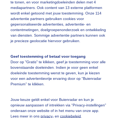
te tonen, en voor marketingdoeleinden delen met 4
mediapartners. Ook content van 13 externe platformen
wordt enkel getoond met jouw toestemming. Onze 114
olken
Zonsondergang
advertentie partners gebruiken cookies voor
gepersonaliseerde advertenties, advertentie- en
contentmetingen, doelgroepenonderzoek en ontwikkeling
ekijk slideshow
van diensten. Sommige advertentie partners kunnen ook
je precieze geolocatie hiervoor gebruiken.
Geef toestemming of betaal voor toegang
Door op "Gratis" te klikken, geef je toestemming voor alle
bovenstaande doeleinden. Indien je voor geen enkel
Een moment geduld
doeleinde toestemming wenst te geven, kun je kiezen
voor een advertentievrije ervaring door op “Buienradar
Premium” te klikken.
uienradar
Mijn weer
Jouw keuze geldt enkel voor Buienradar en kun je
opnieuw aanpassen of intrekken via “Privacy-instellingen”
fsgegevens
De Bilt
onderaan onze website of in het menu van onze app.
stelde vragen
Lees meer in ons
privacy-
en
cookiebeleid
.