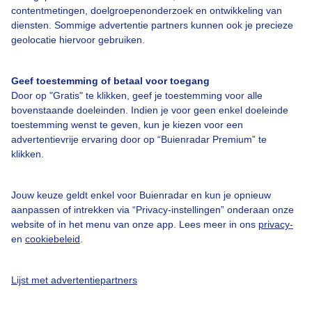
contentmetingen, doelgroepenonderzoek en ontwikkeling van
diensten. Sommige advertentie partners kunnen ook je precieze
Bedrijfsgegevens
geolocatie hiervoor gebruiken.
Veelgestelde vragen
Geef toestemming of betaal voor toegang
Contact
Door op "Gratis" te klikken, geef je toestemming voor alle
bovenstaande doeleinden. Indien je voor geen enkel doeleinde
Toegankelijkheid
toestemming wenst te geven, kun je kiezen voor een
Gebruikersvoorwaarden
advertentievrije ervaring door op “Buienradar Premium” te
klikken.
Adverteren
Buienradar Team
Jouw keuze geldt enkel voor Buienradar en kun je opnieuw
Privacy beleid
aanpassen of intrekken via “Privacy-instellingen” onderaan onze
website of in het menu van onze app. Lees meer in ons
privacy-
Cookie beleid
en
cookiebeleid
.
Privacy instellingen
Gratis weerdata
Lijst met advertentiepartners
@BuienradarNL