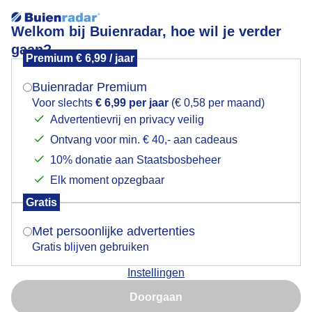
Welkom bij Buienradar, hoe wil je verder
gaan?
Premium € 6,99 / jaar
Mogen we je locatie gebruiken voor het
Lees meer.
weer?
Buienradar Premium
Weerspiegeling van wolken tijdens de zonsondergang
Voor slechts
€ 6,99 per jaar
(€ 0,58 per maand)
Advertentievrij en privacy veilig
Ontvang voor min. € 40,- aan cadeaus
Indien je hier nog geen akkoord op hebt gegeven,
verschijnt er zo een pop-up uit je browser waarin
10% donatie aan Staatsbosbeheer
deze toestemming gevraagd wordt.
Elk moment opzegbaar
Gratis
Is goed, toon de popup
Met persoonlijke advertenties
Gratis blijven gebruiken
Het Wolderwijd bij Zeewolde zaterdagavond
Instellingen
Nu niet, misschien later
Doorgaan
Door: Jan Simmes
Gemaakt: 16-05-2026, 68x bekeken
Gebruik je Safari en wil je niet elke dag deze pop-up zien?