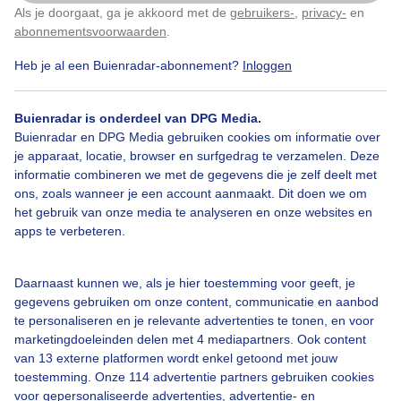
Als je doorgaat, ga je akkoord met de
gebruikers-
,
privacy-
en
Klik
hier
om dit aan te passen
abonnementsvoorwaarden
.
Heb je al een Buienradar-abonnement?
Inloggen
Zonsondergang
Buienradar is onderdeel van DPG Media.
Buienradar en DPG Media gebruiken cookies om informatie over
Bekijk slideshow
je apparaat, locatie, browser en surfgedrag te verzamelen. Deze
informatie combineren we met de gegevens die je zelf deelt met
ons, zoals wanneer je een account aanmaakt. Dit doen we om
het gebruik van onze media te analyseren en onze websites en
apps te verbeteren.
Een moment geduld aub...
Daarnaast kunnen we, als je hier toestemming voor geeft, je
gegevens gebruiken om onze content, communicatie en aanbod
te personaliseren en je relevante advertenties te tonen, en voor
marketingdoeleinden delen met 4 mediapartners. Ook content
van 13 externe platformen wordt enkel getoond met jouw
toestemming. Onze 114 advertentie partners gebruiken cookies
voor gepersonaliseerde advertenties, advertentie- en
Over Buienradar