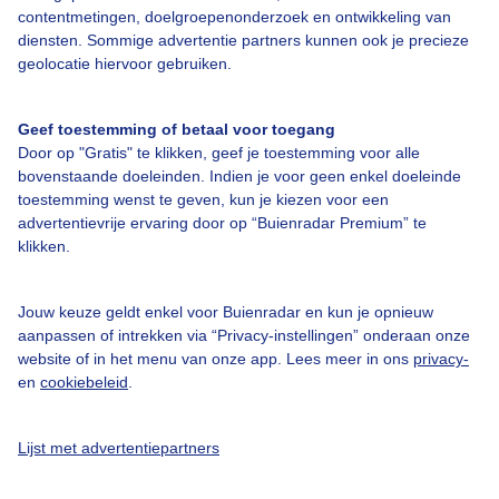
contentmetingen, doelgroepenonderzoek en ontwikkeling van
Contact
diensten. Sommige advertentie partners kunnen ook je precieze
geolocatie hiervoor gebruiken.
Toegankelijkheid
Gebruikersvoorwaarden
Geef toestemming of betaal voor toegang
Adverteren
Door op "Gratis" te klikken, geef je toestemming voor alle
bovenstaande doeleinden. Indien je voor geen enkel doeleinde
Buienradar Team
toestemming wenst te geven, kun je kiezen voor een
Privacy beleid
advertentievrije ervaring door op “Buienradar Premium” te
klikken.
Cookie beleid
Privacy instellingen
Jouw keuze geldt enkel voor Buienradar en kun je opnieuw
Gratis weerdata
aanpassen of intrekken via “Privacy-instellingen” onderaan onze
website of in het menu van onze app. Lees meer in ons
privacy-
en
cookiebeleid
.
@BuienradarNL
Buienradar
Lijst met advertentiepartners
Buienradar