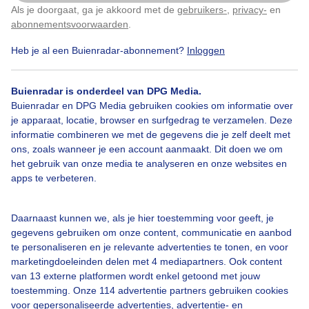
Als je doorgaat, ga je akkoord met de
gebruikers-
,
privacy-
en
Klik
hier
om dit aan te passen
abonnementsvoorwaarden
.
Bekijk slideshow
Heb je al een Buienradar-abonnement?
Inloggen
Buienradar is onderdeel van DPG Media.
Buienradar en DPG Media gebruiken cookies om informatie over
je apparaat, locatie, browser en surfgedrag te verzamelen. Deze
informatie combineren we met de gegevens die je zelf deelt met
Een moment geduld aub...
ons, zoals wanneer je een account aanmaakt. Dit doen we om
het gebruik van onze media te analyseren en onze websites en
apps te verbeteren.
Daarnaast kunnen we, als je hier toestemming voor geeft, je
gegevens gebruiken om onze content, communicatie en aanbod
Over Buienradar
te personaliseren en je relevante advertenties te tonen, en voor
marketingdoeleinden delen met 4 mediapartners. Ook content
van 13 externe platformen wordt enkel getoond met jouw
Bedrijfsgegevens
toestemming. Onze 114 advertentie partners gebruiken cookies
Veelgestelde vragen
voor gepersonaliseerde advertenties, advertentie- en