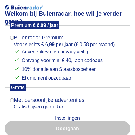
Welkom bij Buienradar, hoe wil je verder
gaan?
Premium € 6,99 / jaar
Mogen we je locatie gebruiken voor het
Weerfoto Deventer 15/5
weer?
Buienradar Premium
Voor slechts
€ 6,99 per jaar
(€ 0,58 per maand)
Advertentievrij en privacy veilig
Ontvang voor min. € 40,- aan cadeaus
Indien je hier nog geen akkoord op hebt gegeven,
verschijnt er zo een pop-up uit je browser waarin
10% donatie aan Staatsbosbeheer
deze toestemming gevraagd wordt.
Elk moment opzegbaar
Gratis
Is goed, toon de popup
Met persoonlijke advertenties
Gratis blijven gebruiken
Door: Jan Simmes
Gemaakt: 15-05-2026, 132x bekeken
Instellingen
Nu niet, misschien later
Doorgaan
Gebruik je Safari en wil je niet elke dag deze pop-up zien?