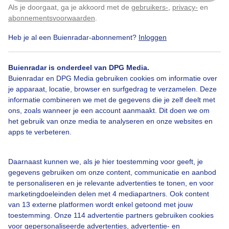
Als je doorgaat, ga je akkoord met de
gebruikers-
,
privacy-
en
Klik
hier
om dit aan te passen
abonnementsvoorwaarden
.
Wolkenlucht
Zon
Wolken
Heb je al een Buienradar-abonnement?
Inloggen
Buienradar is onderdeel van DPG Media.
Bekijk slideshow
Buienradar en DPG Media gebruiken cookies om informatie over
je apparaat, locatie, browser en surfgedrag te verzamelen. Deze
informatie combineren we met de gegevens die je zelf deelt met
ons, zoals wanneer je een account aanmaakt. Dit doen we om
het gebruik van onze media te analyseren en onze websites en
apps te verbeteren.
Een moment geduld aub...
Daarnaast kunnen we, als je hier toestemming voor geeft, je
gegevens gebruiken om onze content, communicatie en aanbod
te personaliseren en je relevante advertenties te tonen, en voor
marketingdoeleinden delen met 4 mediapartners. Ook content
van 13 externe platformen wordt enkel getoond met jouw
toestemming. Onze 114 advertentie partners gebruiken cookies
Over Buienradar
voor gepersonaliseerde advertenties, advertentie- en