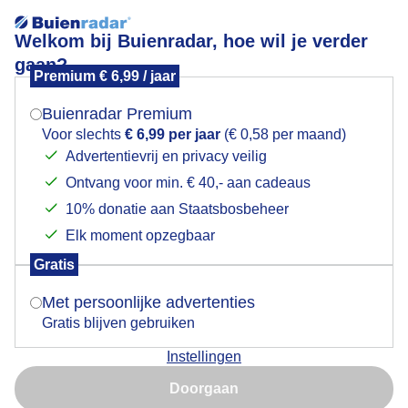
Welkom bij Buienradar, hoe wil je verder
gaan?
Premium € 6,99 / jaar
Mogen we je locatie gebruiken voor het
Zonnig met wolkenluchten
weer?
Buienradar Premium
Voor slechts
€ 6,99 per jaar
(€ 0,58 per maand)
Advertentievrij en privacy veilig
Ontvang voor min. € 40,- aan cadeaus
Indien je hier nog geen akkoord op hebt gegeven,
verschijnt er zo een pop-up uit je browser waarin
10% donatie aan Staatsbosbeheer
deze toestemming gevraagd wordt.
Elk moment opzegbaar
Gratis
Is goed, toon de popup
Met persoonlijke advertenties
Gratis blijven gebruiken
Instellingen
Nu niet, misschien later
Door: Jolanda Pelkmans
Gemaakt: 16-05-2026, 20x bekeken
Doorgaan
Gebruik je Safari en wil je niet elke dag deze pop-up zien?