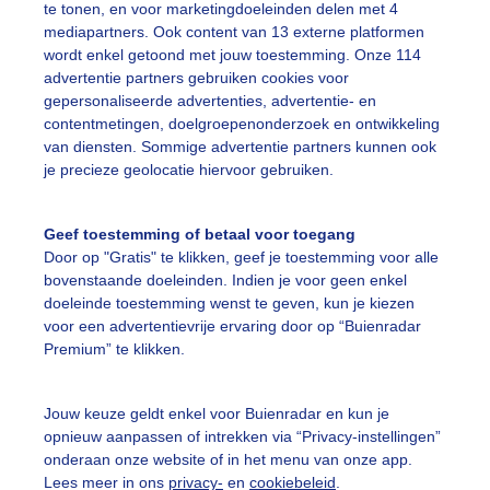
te tonen, en voor marketingdoeleinden delen met 4
mediapartners. Ook content van 13 externe platformen
ekijk slideshow
wordt enkel getoond met jouw toestemming. Onze 114
advertentie partners gebruiken cookies voor
gepersonaliseerde advertenties, advertentie- en
contentmetingen, doelgroepenonderzoek en ontwikkeling
van diensten. Sommige advertentie partners kunnen ook
je precieze geolocatie hiervoor gebruiken.
Een moment geduld
Geef toestemming of betaal voor toegang
Door op "Gratis" te klikken, geef je toestemming voor alle
bovenstaande doeleinden. Indien je voor geen enkel
uienradar
Mijn weer
doeleinde toestemming wenst te geven, kun je kiezen
voor een advertentievrije ervaring door op “Buienradar
fsgegevens
De Bilt
Premium” te klikken.
stelde vragen
Jouw keuze geldt enkel voor Buienradar en kun je
t
opnieuw aanpassen of intrekken via “Privacy-instellingen”
elijkheid
onderaan onze website of in het menu van onze app.
Lees meer in ons
privacy-
en
cookiebeleid
.
kersvoorwaarden