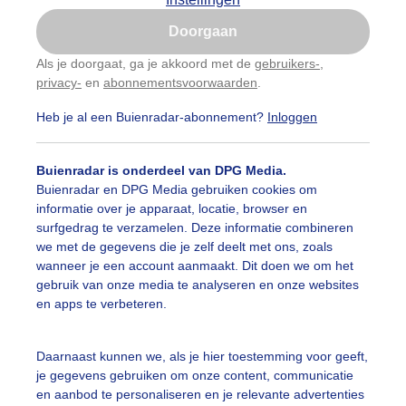
Is goed, toon de popup
Doorgaan
Nu niet, misschien later
Als je doorgaat, ga je akkoord met de
gebruikers-
,
privacy-
en
abonnementsvoorwaarden
.
Gebruik je Safari en wil je niet elke dag deze pop-up
zien?
Heb je al een Buienradar-abonnement?
Inloggen
Klik
hier
om dit aan te passen
Buienradar is onderdeel van DPG Media.
Buienradar en DPG Media gebruiken cookies om
informatie over je apparaat, locatie, browser en
surfgedrag te verzamelen. Deze informatie combineren
we met de gegevens die je zelf deelt met ons, zoals
wanneer je een account aanmaakt. Dit doen we om het
gebruik van onze media te analyseren en onze websites
en de wind in
en apps te verbeteren.
r: Els Bax
Gemaakt: 16-05-2026, 57x bekeken
Daarnaast kunnen we, als je hier toestemming voor geeft,
mensen
Regen
Wind
je gegevens gebruiken om onze content, communicatie
en aanbod te personaliseren en je relevante advertenties