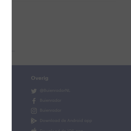
 aub...
Overig
@BuienradarNL
Buienradar
Buienradar
Download de Android app