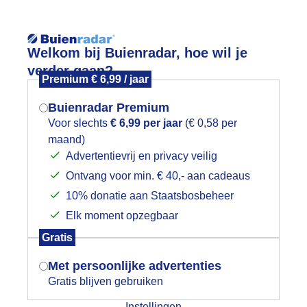
Reisinforma
Lees meer.
Welkom bij Buienradar, hoe wil je
verder gaan?
Premium € 6,99 / jaar
wijd
Foto en video
Weerzine
Buienradar Premium
Zoeken in 
Voor slechts
€ 6,99 per jaar
(€ 0,58 per
maand)
Mogen we je locatie gebruiken voor
EGEN EN EN WIND AAN ZEE
Advertentievrij en privacy veilig
het weer?
Ontvang voor min. € 40,- aan cadeaus
10% donatie aan Staatsbosbeheer
Elk moment opzegbaar
Indien je hier nog geen akkoord op hebt
Gratis
gegeven, verschijnt er zo een pop-up uit
je browser waarin deze toestemming
Met persoonlijke advertenties
gevraagd wordt.
Gratis blijven gebruiken
Instellingen