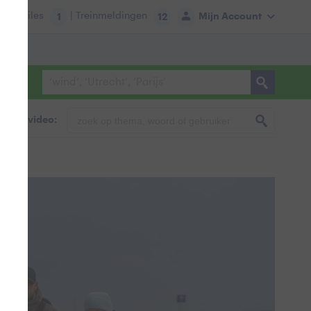
tie:
Files
| Treinmeldingen
Mijn Account
1
12
foto & video: