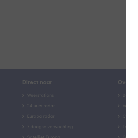
B
Direct naar
Over B
Weerstations
Bedrij
24 uurs radar
Veelge
Europa radar
Contac
7-daagse verwachting
Toegank
Satelliet Europa
Gebrui