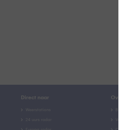
#
B
Direct naar
Over B
Weerstations
Bedrij
24 uurs radar
Veelge
Europa radar
Contac