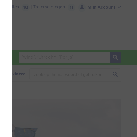
tie:
Files
| Treinmeldingen
Mijn Account
10
11
foto & video: