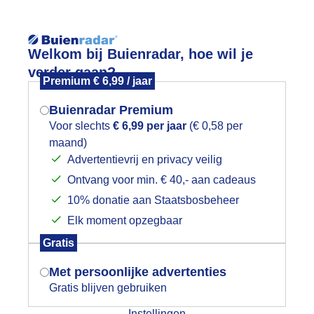
Reisinforma
Welkom bij Buienradar, hoe wil je
verder gaan?
Premium € 6,99 / jaar
Buienradar Premium
Voor slechts
€ 6,99 per jaar
(€ 0,58 per
wijd
Foto en video
Weerzine
maand)
Mogen we je locatie gebruiken voor
Advertentievrij en privacy veilig
het weer?
Zoeken in 
Ontvang voor min. € 40,- aan cadeaus
10% donatie aan Staatsbosbeheer
EGEN EN EN WIND AAN ZEE
Elk moment opzegbaar
Indien je hier nog geen akkoord op hebt
Gratis
gegeven, verschijnt er zo een pop-up uit
je browser waarin deze toestemming
Met persoonlijke advertenties
gevraagd wordt.
Gratis blijven gebruiken
Instellingen