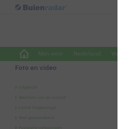
Mijn weer
Nederland
Wereld
Foto en video
R
Uitgelicht
Weerfoto van de maand
Laatst toegevoegd
Best gewaardeerd
Populaire categorieën