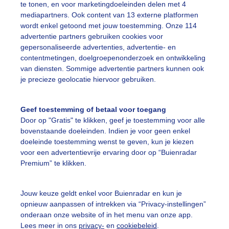
te tonen, en voor marketingdoeleinden delen met 4
mediapartners. Ook content van 13 externe platformen
mensen
Wolken
Wind
wordt enkel getoond met jouw toestemming. Onze 114
advertentie partners gebruiken cookies voor
gepersonaliseerde advertenties, advertentie- en
ekijk slideshow
contentmetingen, doelgroepenonderzoek en ontwikkeling
van diensten. Sommige advertentie partners kunnen ook
je precieze geolocatie hiervoor gebruiken.
Geef toestemming of betaal voor toegang
Door op "Gratis" te klikken, geef je toestemming voor alle
Een moment geduld
bovenstaande doeleinden. Indien je voor geen enkel
doeleinde toestemming wenst te geven, kun je kiezen
voor een advertentievrije ervaring door op “Buienradar
Premium” te klikken.
uienradar
Mijn weer
Jouw keuze geldt enkel voor Buienradar en kun je
fsgegevens
De Bilt
opnieuw aanpassen of intrekken via “Privacy-instellingen”
stelde vragen
onderaan onze website of in het menu van onze app.
Lees meer in ons
privacy-
en
cookiebeleid
.
t