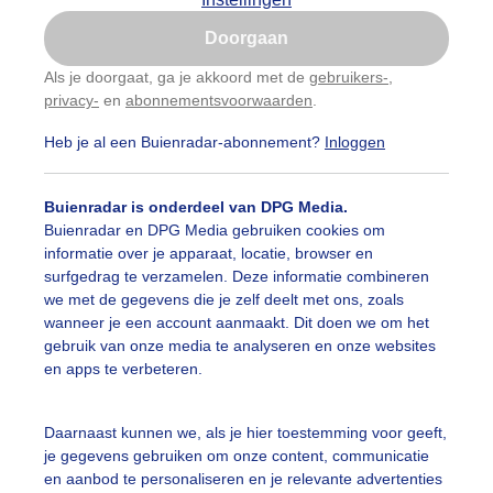
Is goed, toon de popup
Doorgaan
Nu niet, misschien later
Als je doorgaat, ga je akkoord met de
gebruikers-
,
privacy-
en
abonnementsvoorwaarden
.
Gebruik je Safari en wil je niet elke dag deze pop-up
zien?
Heb je al een Buienradar-abonnement?
Inloggen
Klik
hier
om dit aan te passen
Buienradar is onderdeel van DPG Media.
Buienradar en DPG Media gebruiken cookies om
informatie over je apparaat, locatie, browser en
surfgedrag te verzamelen. Deze informatie combineren
we met de gegevens die je zelf deelt met ons, zoals
wanneer je een account aanmaakt. Dit doen we om het
gebruik van onze media te analyseren en onze websites
en apps te verbeteren.
fietsclub treft het niet met het WEER
Daarnaast kunnen we, als je hier toestemming voor geeft,
je gegevens gebruiken om onze content, communicatie
r: Els Bax
Gemaakt: 16-05-2026, 83x bekeken
en aanbod te personaliseren en je relevante advertenties