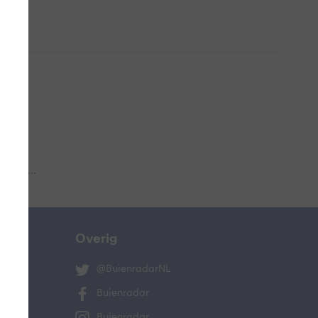
 aub...
Overig
@BuienradarNL
Buienradar
Buienradar