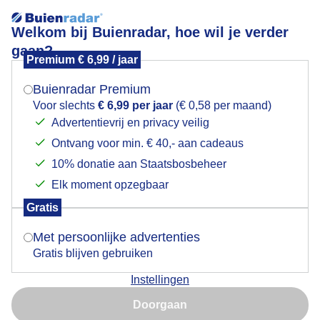
Welkom bij Buienradar, hoe wil je verder
gaan?
Premium € 6,99 / jaar
Mogen we je locatie gebruiken voor het
Prachtige buienlucht met fraaie structuren in
weer?
Midden-Nederland
Buienradar Premium
Voor slechts
€ 6,99 per jaar
(€ 0,58 per maand)
Advertentievrij en privacy veilig
Ontvang voor min. € 40,- aan cadeaus
Indien je hier nog geen akkoord op hebt gegeven,
verschijnt er zo een pop-up uit je browser waarin
10% donatie aan Staatsbosbeheer
deze toestemming gevraagd wordt.
Elk moment opzegbaar
Gratis
Is goed, toon de popup
Met persoonlijke advertenties
Gratis blijven gebruiken
Instellingen
Deze buienlucht met de nodige neerslag trekt over
Nu niet, misschien later
Midden-Nederland bij Werkhoven aan het begin van
Doorgaan
de middag. Prachtige structuren in de lucht, donker
Gebruik je Safari en wil je niet elke dag deze pop-up zien?