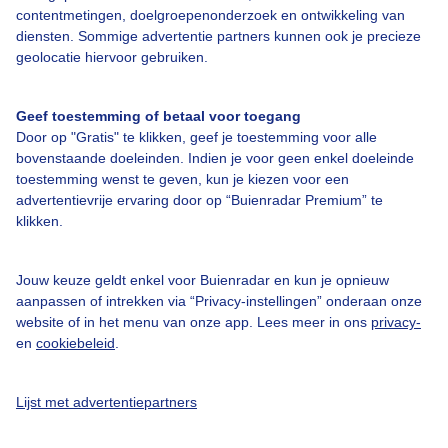
contentmetingen, doelgroepenonderzoek en ontwikkeling van
diensten. Sommige advertentie partners kunnen ook je precieze
geolocatie hiervoor gebruiken.
Over Buienradar
Geef toestemming of betaal voor toegang
Bedrijfsgegevens
Door op "Gratis" te klikken, geef je toestemming voor alle
bovenstaande doeleinden. Indien je voor geen enkel doeleinde
Veelgestelde vragen
toestemming wenst te geven, kun je kiezen voor een
advertentievrije ervaring door op “Buienradar Premium” te
Contact
klikken.
Toegankelijkheid
Gebruikersvoorwaarden
Jouw keuze geldt enkel voor Buienradar en kun je opnieuw
aanpassen of intrekken via “Privacy-instellingen” onderaan onze
Adverteren
website of in het menu van onze app. Lees meer in ons
privacy-
Buienradar Team
en
cookiebeleid
.
Privacy beleid
Lijst met advertentiepartners
Cookie beleid
Privacy instellingen