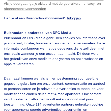
en een schitterend contrast.
Als je doorgaat, ga je akkoord met de
gebruikers-
,
privacy-
en
Klik
hier
om dit aan te passen
abonnementsvoorwaarden
.
Door: Arco Visser
Gemaakt: 16-05-2026, 77x bekeken
Heb je al een Buienradar-abonnement?
Inloggen
Buienradar is onderdeel van DPG Media.
Buienradar en DPG Media gebruiken cookies om informatie over
Buienlucht
Regen
Wolken
je apparaat, locatie, browser en surfgedrag te verzamelen. Deze
informatie combineren we met de gegevens die je zelf deelt met
ons, zoals wanneer je een account aanmaakt. Dit doen we om
Bekijk slideshow
het gebruik van onze media te analyseren en onze websites en
apps te verbeteren.
Daarnaast kunnen we, als je hier toestemming voor geeft, je
gegevens gebruiken om onze content, communicatie en aanbod
te personaliseren en je relevante advertenties te tonen, en voor
Een moment geduld aub...
marketingdoeleinden delen met 4 mediapartners. Ook content
van 13 externe platformen wordt enkel getoond met jouw
toestemming. Onze 114 advertentie partners gebruiken cookies
voor gepersonaliseerde advertenties, advertentie- en