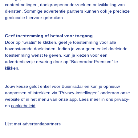
contentmetingen, doelgroepenonderzoek en ontwikkeling van
diensten. Sommige advertentie partners kunnen ook je precieze
Over Buienradar
geolocatie hiervoor gebruiken.
Bedrijfsgegevens
Geef toestemming of betaal voor toegang
Door op "Gratis" te klikken, geef je toestemming voor alle
Veelgestelde vragen
bovenstaande doeleinden. Indien je voor geen enkel doeleinde
toestemming wenst te geven, kun je kiezen voor een
Contact
advertentievrije ervaring door op “Buienradar Premium” te
Toegankelijkheid
klikken.
Gebruikersvoorwaarden
Jouw keuze geldt enkel voor Buienradar en kun je opnieuw
Adverteren
aanpassen of intrekken via “Privacy-instellingen” onderaan onze
Buienradar Team
website of in het menu van onze app. Lees meer in ons
privacy-
en
cookiebeleid
.
Privacy beleid
Cookie beleid
Lijst met advertentiepartners
Privacy instellingen