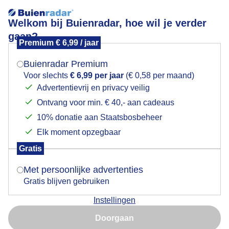
Welkom bij Buienradar, hoe wil je verder
gaan?
Premium € 6,99 / jaar
Mogen we je locatie gebruiken voor het
Buienlucht in Midden-Nederland tweede helft middag
weer?
Buienradar Premium
Voor slechts
€ 6,99 per jaar
(€ 0,58 per maand)
Advertentievrij en privacy veilig
Ontvang voor min. € 40,- aan cadeaus
Indien je hier nog geen akkoord op hebt gegeven,
verschijnt er zo een pop-up uit je browser waarin
10% donatie aan Staatsbosbeheer
deze toestemming gevraagd wordt.
Elk moment opzegbaar
Gratis
Is goed, toon de popup
Met persoonlijke advertenties
Gratis blijven gebruiken
Dit is de imposante buienlucht die over Midden-
Instellingen
Nederland trekt kort na 16:00 uur. Een brede
Nu niet, misschien later
buienlucht die echt als een lijn in de lucht mooi
Doorgaan
zichtbaar is.
Gebruik je Safari en wil je niet elke dag deze pop-up zien?