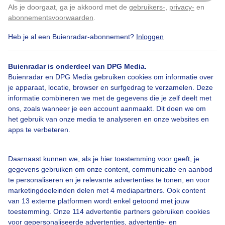
Als je doorgaat, ga je akkoord met de
gebruikers-
,
privacy-
en
Klik
hier
om dit aan te passen
abonnementsvoorwaarden
.
Door: Arco Visser
Gemaakt: 16-05-2026, 79x bekeken
Heb je al een Buienradar-abonnement?
Inloggen
Buienradar is onderdeel van DPG Media.
Buienlucht
Regen
Wolken
Buienradar en DPG Media gebruiken cookies om informatie over
je apparaat, locatie, browser en surfgedrag te verzamelen. Deze
informatie combineren we met de gegevens die je zelf deelt met
ons, zoals wanneer je een account aanmaakt. Dit doen we om
Bekijk slideshow
het gebruik van onze media te analyseren en onze websites en
apps te verbeteren.
Daarnaast kunnen we, als je hier toestemming voor geeft, je
gegevens gebruiken om onze content, communicatie en aanbod
Een moment geduld aub...
te personaliseren en je relevante advertenties te tonen, en voor
marketingdoeleinden delen met 4 mediapartners. Ook content
van 13 externe platformen wordt enkel getoond met jouw
toestemming. Onze 114 advertentie partners gebruiken cookies
voor gepersonaliseerde advertenties, advertentie- en