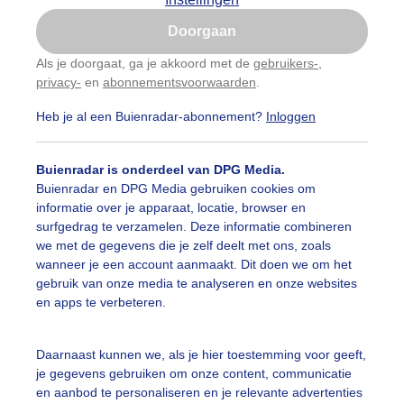
Is goed, toon de popup
Doorgaan
Nu niet, misschien later
Als je doorgaat, ga je akkoord met de
gebruikers-
,
privacy-
en
abonnementsvoorwaarden
.
Gebruik je Safari en wil je niet elke dag deze pop-up
zien?
Heb je al een Buienradar-abonnement?
Inloggen
Klik
hier
om dit aan te passen
Buienradar is onderdeel van DPG Media.
Buienradar en DPG Media gebruiken cookies om
informatie over je apparaat, locatie, browser en
surfgedrag te verzamelen. Deze informatie combineren
we met de gegevens die je zelf deelt met ons, zoals
wanneer je een account aanmaakt. Dit doen we om het
gebruik van onze media te analyseren en onze websites
en apps te verbeteren.
g wel wat bewolking, later meer
Daarnaast kunnen we, als je hier toestemming voor geeft,
je gegevens gebruiken om onze content, communicatie
r: Francien Tax
Gemaakt: 16-05-2026, 36x bekeken
en aanbod te personaliseren en je relevante advertenties