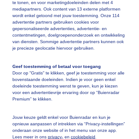
te tonen, en voor marketingdoeleinden delen met 4
mediapartners. Ook content van 13 externe platformen
ente
Zon
Dieren
wordt enkel getoond met jouw toestemming. Onze 114
advertentie partners gebruiken cookies voor
gepersonaliseerde advertenties, advertentie- en
ekijk slideshow
contentmetingen, doelgroepenonderzoek en ontwikkeling
van diensten. Sommige advertentie partners kunnen ook
je precieze geolocatie hiervoor gebruiken.
Geef toestemming of betaal voor toegang
Door op "Gratis" te klikken, geef je toestemming voor alle
Een moment geduld
bovenstaande doeleinden. Indien je voor geen enkel
doeleinde toestemming wenst te geven, kun je kiezen
voor een advertentievrije ervaring door op “Buienradar
Premium” te klikken.
uienradar
Mijn weer
Jouw keuze geldt enkel voor Buienradar en kun je
fsgegevens
De Bilt
opnieuw aanpassen of intrekken via “Privacy-instellingen”
stelde vragen
onderaan onze website of in het menu van onze app.
Lees meer in ons
privacy-
en
cookiebeleid
.
t