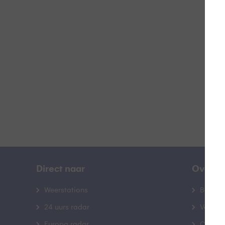
L
B
Direct naar
Over B
Weerstations
Bedrij
24 uurs radar
Veelge
Europa radar
Contac