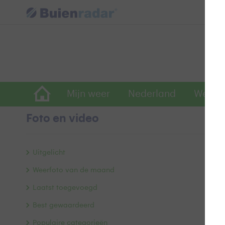
Mijn weer
Nederland
Wereld
Foto en video
Ev
Uitgelicht
Weerfoto van de maand
Laatst toegevoegd
Best gewaardeerd
Populaire categorieën