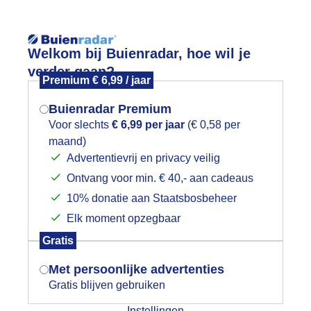
Reisinforma
Welkom bij Buienradar, hoe wil je
verder gaan?
Premium € 6,99 / jaar
Buienradar Premium
Voor slechts
€ 6,99 per jaar
(€ 0,58 per
wijd
Foto en video
Weerzine
maand)
Mogen we je locatie gebruiken voor
Advertentievrij en privacy veilig
het weer?
Zoeken in 
Ontvang voor min. € 40,- aan cadeaus
10% donatie aan Staatsbosbeheer
en in het zonnetje
Elk moment opzegbaar
Indien je hier nog geen akkoord op hebt
Gratis
gegeven, verschijnt er zo een pop-up uit
je browser waarin deze toestemming
Met persoonlijke advertenties
gevraagd wordt.
Gratis blijven gebruiken
Instellingen