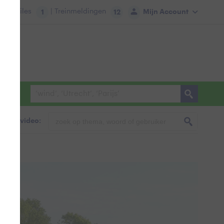
tie:
Files
| Treinmeldingen
Mijn Account
1
12
foto & video: