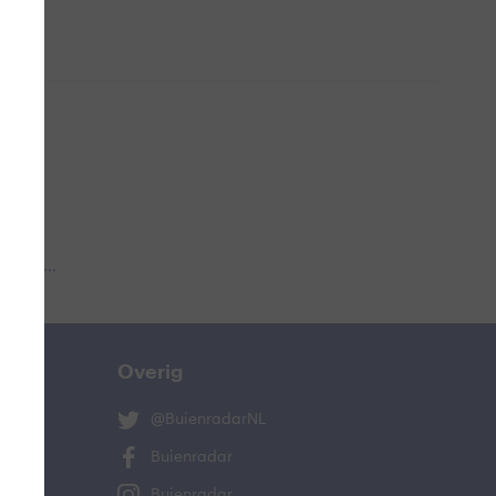
 aub...
Overig
@BuienradarNL
Buienradar
Buienradar