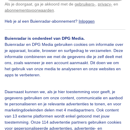
Als je doorgaat, ga je akkoord met de
gebruikers-
,
privacy-
en
Klik
hier
om dit aan te passen
abonnementsvoorwaarden
.
Heb je al een Buienradar-abonnement?
Inloggen
Zon
Wolken
Wind
Buienradar is onderdeel van DPG Media.
Buienradar en DPG Media gebruiken cookies om informatie over
je apparaat, locatie, browser en surfgedrag te verzamelen. Deze
Bekijk slideshow
informatie combineren we met de gegevens die je zelf deelt met
ons, zoals wanneer je een account aanmaakt. Dit doen we om
het gebruik van onze media te analyseren en onze websites en
apps te verbeteren.
Een moment geduld aub...
Daarnaast kunnen we, als je hier toestemming voor geeft, je
gegevens gebruiken om onze content, communicatie en aanbod
te personaliseren en je relevante advertenties te tonen, en voor
marketingdoeleinden delen met 4 mediapartners. Ook content
van 13 externe platformen wordt enkel getoond met jouw
toestemming. Onze 114 advertentie partners gebruiken cookies
voor gepersonaliseerde advertenties, advertentie- en