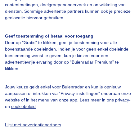
Over Buienradar
contentmetingen, doelgroepenonderzoek en ontwikkeling van
diensten. Sommige advertentie partners kunnen ook je precieze
geolocatie hiervoor gebruiken.
Bedrijfsgegevens
Veelgestelde vragen
Geef toestemming of betaal voor toegang
Door op "Gratis" te klikken, geef je toestemming voor alle
Contact
bovenstaande doeleinden. Indien je voor geen enkel doeleinde
Toegankelijkheid
toestemming wenst te geven, kun je kiezen voor een
advertentievrije ervaring door op “Buienradar Premium” te
Gebruikersvoorwaarden
klikken.
Adverteren
Buienradar Team
Jouw keuze geldt enkel voor Buienradar en kun je opnieuw
aanpassen of intrekken via “Privacy-instellingen” onderaan onze
Privacy beleid
website of in het menu van onze app. Lees meer in ons
privacy-
en
cookiebeleid
.
Cookie beleid
Privacy instellingen
Lijst met advertentiepartners
Gratis weerdata