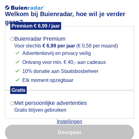
Welkom bij Buienradar, hoe wil je verder
gaan?
Premium € 6,99 / jaar
Mogen we je locatie gebruiken voor het
BEWOLKING-Polderbaan
weer?
Buienradar Premium
Voor slechts
€ 6,99 per jaar
(€ 0,58 per maand)
Advertentievrij en privacy veilig
Ontvang voor min. € 40,- aan cadeaus
Indien je hier nog geen akkoord op hebt gegeven,
verschijnt er zo een pop-up uit je browser waarin
10% donatie aan Staatsbosbeheer
deze toestemming gevraagd wordt.
Elk moment opzegbaar
Gratis
Is goed, toon de popup
Met persoonlijke advertenties
Gratis blijven gebruiken
Er trekt weer fraaie bewolking over het land , soms
Instellingen
zon en wat gespetter en is het ook fris
Nu niet, misschien later
Doorgaan
Door: Nellie Bartels
Gemaakt: 16-05-2026, 21x bekeken
Gebruik je Safari en wil je niet elke dag deze pop-up zien?