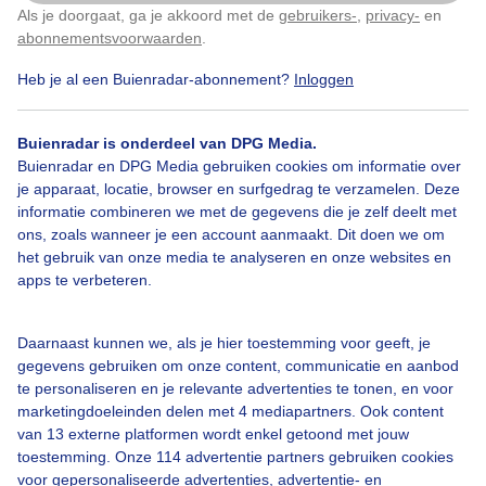
Als je doorgaat, ga je akkoord met de
gebruikers-
,
privacy-
en
Klik
hier
om dit aan te passen
Door: Peter van der Schoot
Gemaakt: 16-05-2026, 15x bekeken
abonnementsvoorwaarden
.
Heb je al een Buienradar-abonnement?
Inloggen
Blauwelucht
Zon
Buienradar is onderdeel van DPG Media.
Buienradar en DPG Media gebruiken cookies om informatie over
je apparaat, locatie, browser en surfgedrag te verzamelen. Deze
informatie combineren we met de gegevens die je zelf deelt met
Bekijk slideshow
ons, zoals wanneer je een account aanmaakt. Dit doen we om
het gebruik van onze media te analyseren en onze websites en
apps te verbeteren.
Daarnaast kunnen we, als je hier toestemming voor geeft, je
Een moment geduld aub...
gegevens gebruiken om onze content, communicatie en aanbod
te personaliseren en je relevante advertenties te tonen, en voor
marketingdoeleinden delen met 4 mediapartners. Ook content
van 13 externe platformen wordt enkel getoond met jouw
toestemming. Onze 114 advertentie partners gebruiken cookies
voor gepersonaliseerde advertenties, advertentie- en