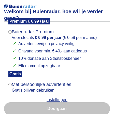
Welkom bij Buienradar, hoe wil je verder
gaan?
Premium € 6,99 / jaar
Mogen we je locatie gebruiken voor het
Lees meer.
weer?
Buienradar Premium
Veel blauw
Voor slechts
€ 6,99 per jaar
(€ 0,58 per maand)
Advertentievrij en privacy veilig
Ontvang voor min. € 40,- aan cadeaus
Indien je hier nog geen akkoord op hebt gegeven,
verschijnt er zo een pop-up uit je browser waarin
10% donatie aan Staatsbosbeheer
deze toestemming gevraagd wordt.
Elk moment opzegbaar
Gratis
Is goed, toon de popup
Met persoonlijke advertenties
Gratis blijven gebruiken
Instellingen
Nu niet, misschien later
Rustig weer
Doorgaan
Gebruik je Safari en wil je niet elke dag deze pop-up zien?