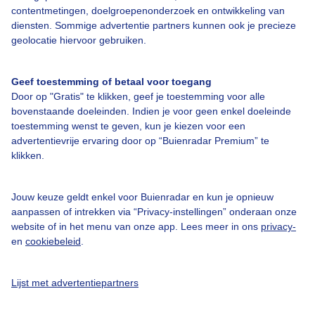
contentmetingen, doelgroepenonderzoek en ontwikkeling van
diensten. Sommige advertentie partners kunnen ook je precieze
Over Buienradar
geolocatie hiervoor gebruiken.
Bedrijfsgegevens
Geef toestemming of betaal voor toegang
Veelgestelde vragen
Door op "Gratis" te klikken, geef je toestemming voor alle
bovenstaande doeleinden. Indien je voor geen enkel doeleinde
Contact
toestemming wenst te geven, kun je kiezen voor een
advertentievrije ervaring door op “Buienradar Premium” te
Toegankelijkheid
klikken.
Gebruikersvoorwaarden
Adverteren
Jouw keuze geldt enkel voor Buienradar en kun je opnieuw
aanpassen of intrekken via “Privacy-instellingen” onderaan onze
Buienradar Team
website of in het menu van onze app. Lees meer in ons
privacy-
Privacy beleid
en
cookiebeleid
.
Cookie beleid
Lijst met advertentiepartners
Privacy instellingen
Gratis weerdata