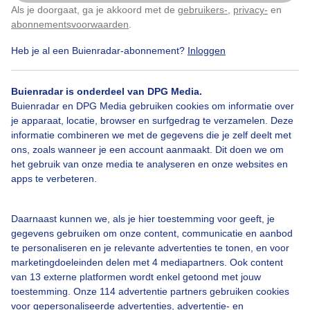
Als je doorgaat, ga je akkoord met de
gebruikers-
,
privacy-
en
Klik
hier
om dit aan te passen
abonnementsvoorwaarden
.
Wolkenlucht Wolken Blauwe lucht
Heb je al een Buienradar-abonnement?
Inloggen
Door: Sandra Romijn
Gemaakt: 16-05-2026, 25x bekeken
Buienradar is onderdeel van DPG Media.
Buienradar en DPG Media gebruiken cookies om informatie over
je apparaat, locatie, browser en surfgedrag te verzamelen. Deze
informatie combineren we met de gegevens die je zelf deelt met
#blauwelucht
Wolken
ons, zoals wanneer je een account aanmaakt. Dit doen we om
het gebruik van onze media te analyseren en onze websites en
apps te verbeteren.
Bekijk slideshow
Daarnaast kunnen we, als je hier toestemming voor geeft, je
gegevens gebruiken om onze content, communicatie en aanbod
te personaliseren en je relevante advertenties te tonen, en voor
marketingdoeleinden delen met 4 mediapartners. Ook content
van 13 externe platformen wordt enkel getoond met jouw
Een moment geduld aub...
toestemming. Onze 114 advertentie partners gebruiken cookies
voor gepersonaliseerde advertenties, advertentie- en