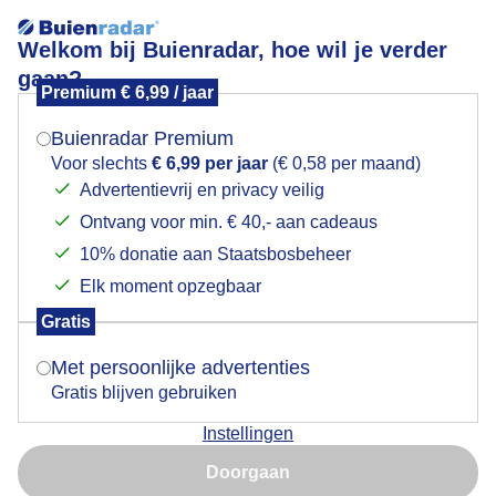
Welkom bij Buienradar, hoe wil je verder
gaan?
Premium € 6,99 / jaar
Mogen we je locatie gebruiken voor het
Lees meer.
weer?
Buienradar Premium
Wolken en blauwe lucht
Voor slechts
€ 6,99 per jaar
(€ 0,58 per maand)
Advertentievrij en privacy veilig
Ontvang voor min. € 40,- aan cadeaus
Indien je hier nog geen akkoord op hebt gegeven,
verschijnt er zo een pop-up uit je browser waarin
10% donatie aan Staatsbosbeheer
deze toestemming gevraagd wordt.
Elk moment opzegbaar
Gratis
Is goed, toon de popup
Met persoonlijke advertenties
Gratis blijven gebruiken
Instellingen
Nu niet, misschien later
Doorgaan
Gebruik je Safari en wil je niet elke dag deze pop-up zien?