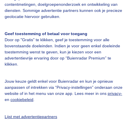
contentmetingen, doelgroepenonderzoek en ontwikkeling van
diensten. Sommige advertentie partners kunnen ook je precieze
geolocatie hiervoor gebruiken.
Geef toestemming of betaal voor toegang
Over Buienradar
Door op "Gratis" te klikken, geef je toestemming voor alle
bovenstaande doeleinden. Indien je voor geen enkel doeleinde
Bedrijfsgegevens
toestemming wenst te geven, kun je kiezen voor een
advertentievrije ervaring door op “Buienradar Premium” te
Veelgestelde vragen
klikken.
Contact
Toegankelijkheid
Jouw keuze geldt enkel voor Buienradar en kun je opnieuw
aanpassen of intrekken via “Privacy-instellingen” onderaan onze
Gebruikersvoorwaarden
website of in het menu van onze app. Lees meer in ons
privacy-
en
cookiebeleid
.
Adverteren
Buienradar Team
Lijst met advertentiepartners
Privacy beleid