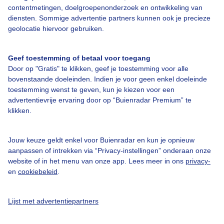
contentmetingen, doelgroepenonderzoek en ontwikkeling van
diensten. Sommige advertentie partners kunnen ook je precieze
geolocatie hiervoor gebruiken.
Geef toestemming of betaal voor toegang
Over Buienradar
Door op "Gratis" te klikken, geef je toestemming voor alle
bovenstaande doeleinden. Indien je voor geen enkel doeleinde
Bedrijfsgegevens
toestemming wenst te geven, kun je kiezen voor een
advertentievrije ervaring door op “Buienradar Premium” te
Veelgestelde vragen
klikken.
Contact
Toegankelijkheid
Jouw keuze geldt enkel voor Buienradar en kun je opnieuw
aanpassen of intrekken via “Privacy-instellingen” onderaan onze
Gebruikersvoorwaarden
website of in het menu van onze app. Lees meer in ons
privacy-
en
cookiebeleid
.
Adverteren
Buienradar Team
Lijst met advertentiepartners
Privacy beleid