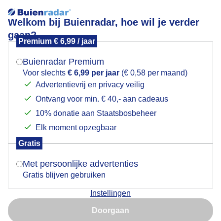
Welkom bij Buienradar, hoe wil je verder
gaan?
Premium € 6,99 / jaar
Mogen we je locatie gebruiken voor het
Lees meer.
weer?
Buienradar Premium
Weerfoto
Voor slechts
€ 6,99 per jaar
(€ 0,58 per maand)
Advertentievrij en privacy veilig
Ontvang voor min. € 40,- aan cadeaus
Indien je hier nog geen akkoord op hebt gegeven,
verschijnt er zo een pop-up uit je browser waarin
10% donatie aan Staatsbosbeheer
deze toestemming gevraagd wordt.
Elk moment opzegbaar
Gratis
Is goed, toon de popup
Met persoonlijke advertenties
Gratis blijven gebruiken
Instellingen
Nu niet, misschien later
Doorgaan
Gebruik je Safari en wil je niet elke dag deze pop-up zien?