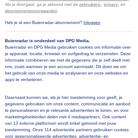
Als je doorgaat, ga je akkoord met de
gebruikers-
,
privacy-
en
Klik
hier
om dit aan te passen
abonnementsvoorwaarden
.
Weerfoto Blauwe lucht Wolken Wolkenlucht
Heb je al een Buienradar-abonnement?
Inloggen
Door: Sandra Romijn
Gemaakt: 16-05-2026, 24x bekeken
Buienradar is onderdeel van DPG Media.
Buienradar en DPG Media gebruiken cookies om informatie over
je apparaat, locatie, browser en surfgedrag te verzamelen. Deze
informatie combineren we met de gegevens die je zelf deelt met
#blauwelucht
Wolken
ons, zoals wanneer je een account aanmaakt. Dit doen we om
het gebruik van onze media te analyseren en onze websites en
apps te verbeteren.
Bekijk slideshow
Daarnaast kunnen we, als je hier toestemming voor geeft, je
gegevens gebruiken om onze content, communicatie en aanbod
te personaliseren en je relevante advertenties te tonen, en voor
marketingdoeleinden delen met 4 mediapartners. Ook content
van 13 externe platformen wordt enkel getoond met jouw
Een moment geduld aub...
toestemming. Onze 114 advertentie partners gebruiken cookies
voor gepersonaliseerde advertenties, advertentie- en