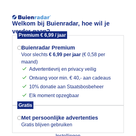
Reisinforma
Welkom bij Buienradar, hoe wil je
verder gaan?
Premium € 6,99 / jaar
Buienradar Premium
Voor slechts
€ 6,99 per jaar
(€ 0,58 per
wijd
Foto en video
Weerzine
maand)
Mogen we je locatie gebruiken voor
Advertentievrij en privacy veilig
het weer?
Zoeken in 
Ontvang voor min. € 40,- aan cadeaus
10% donatie aan Staatsbosbeheer
onsondergang
Elk moment opzegbaar
Indien je hier nog geen akkoord op hebt
Gratis
gegeven, verschijnt er zo een pop-up uit
je browser waarin deze toestemming
Met persoonlijke advertenties
gevraagd wordt.
Gratis blijven gebruiken
Instellingen