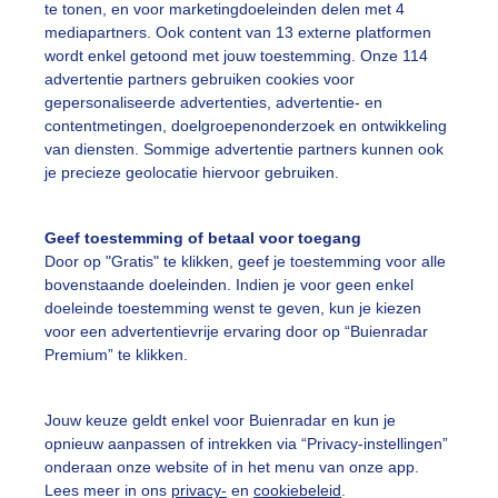
te tonen, en voor marketingdoeleinden delen met 4
mediapartners. Ook content van 13 externe platformen
ekijk slideshow
wordt enkel getoond met jouw toestemming. Onze 114
advertentie partners gebruiken cookies voor
gepersonaliseerde advertenties, advertentie- en
contentmetingen, doelgroepenonderzoek en ontwikkeling
van diensten. Sommige advertentie partners kunnen ook
je precieze geolocatie hiervoor gebruiken.
Een moment geduld
Geef toestemming of betaal voor toegang
Door op "Gratis" te klikken, geef je toestemming voor alle
bovenstaande doeleinden. Indien je voor geen enkel
uienradar
Mijn weer
doeleinde toestemming wenst te geven, kun je kiezen
voor een advertentievrije ervaring door op “Buienradar
fsgegevens
De Bilt
Premium” te klikken.
stelde vragen
t
Jouw keuze geldt enkel voor Buienradar en kun je
opnieuw aanpassen of intrekken via “Privacy-instellingen”
elijkheid
onderaan onze website of in het menu van onze app.
Lees meer in ons
privacy-
en
cookiebeleid
.
kersvoorwaarden