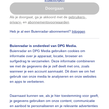
Is goed, toon de popup
Doorgaan
Nu niet, misschien later
Als je doorgaat, ga je akkoord met de
gebruikers-
,
privacy-
en
abonnementsvoorwaarden
.
Gebruik je Safari en wil je niet elke dag deze pop-up
zien?
Heb je al een Buienradar-abonnement?
Inloggen
Klik
hier
om dit aan te passen
Buienradar is onderdeel van DPG Media.
Buienradar en DPG Media gebruiken cookies om
informatie over je apparaat, locatie, browser en
surfgedrag te verzamelen. Deze informatie combineren
we met de gegevens die je zelf deelt met ons, zoals
wanneer je een account aanmaakt. Dit doen we om het
gebruik van onze media te analyseren en onze websites
en apps te verbeteren.
Daarnaast kunnen we, als je hier toestemming voor geeft,
r: ben Saanen
Gemaakt: 15-05-2026, 41x bekeken
je gegevens gebruiken om onze content, communicatie
en aanbod te personaliseren en je relevante advertenties