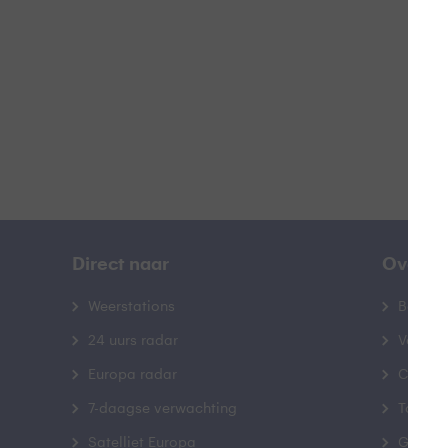
B
Direct naar
Over B
Weerstations
Bedrij
24 uurs radar
Veelge
Europa radar
Contac
7-daagse verwachting
Toegank
Satelliet Europa
Gebrui