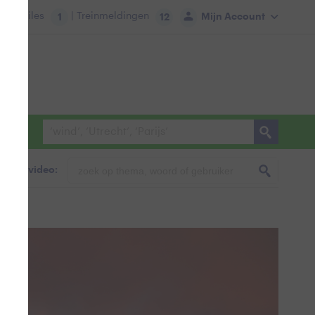
tie:
Files
| Treinmeldingen
Mijn Account
1
12
foto & video: