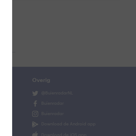
 aub...
Overig
@BuienradarNL
Buienradar
Buienradar
Download de Android app
Download de iOS app