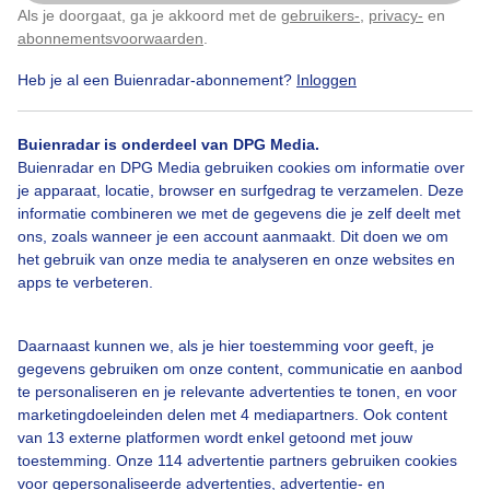
Als je doorgaat, ga je akkoord met de
gebruikers-
,
privacy-
en
Klik
hier
om dit aan te passen
abonnementsvoorwaarden
.
Heb je al een Buienradar-abonnement?
Inloggen
Bekijk slideshow
Buienradar is onderdeel van DPG Media.
Buienradar en DPG Media gebruiken cookies om informatie over
je apparaat, locatie, browser en surfgedrag te verzamelen. Deze
informatie combineren we met de gegevens die je zelf deelt met
ons, zoals wanneer je een account aanmaakt. Dit doen we om
Een moment geduld aub...
het gebruik van onze media te analyseren en onze websites en
apps te verbeteren.
Daarnaast kunnen we, als je hier toestemming voor geeft, je
gegevens gebruiken om onze content, communicatie en aanbod
te personaliseren en je relevante advertenties te tonen, en voor
Over Buienradar
marketingdoeleinden delen met 4 mediapartners. Ook content
van 13 externe platformen wordt enkel getoond met jouw
toestemming. Onze 114 advertentie partners gebruiken cookies
Bedrijfsgegevens
voor gepersonaliseerde advertenties, advertentie- en