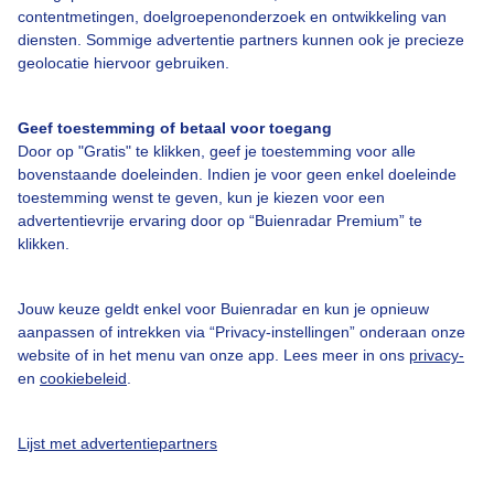
contentmetingen, doelgroepenonderzoek en ontwikkeling van
Veelgestelde vragen
diensten. Sommige advertentie partners kunnen ook je precieze
Contact
geolocatie hiervoor gebruiken.
Toegankelijkheid
Geef toestemming of betaal voor toegang
Gebruikersvoorwaarden
Door op "Gratis" te klikken, geef je toestemming voor alle
Adverteren
bovenstaande doeleinden. Indien je voor geen enkel doeleinde
toestemming wenst te geven, kun je kiezen voor een
Buienradar Team
advertentievrije ervaring door op “Buienradar Premium” te
klikken.
Privacy beleid
Cookie beleid
Jouw keuze geldt enkel voor Buienradar en kun je opnieuw
Privacy instellingen
aanpassen of intrekken via “Privacy-instellingen” onderaan onze
website of in het menu van onze app. Lees meer in ons
privacy-
Gratis weerdata
en
cookiebeleid
.
@BuienradarNL
Lijst met advertentiepartners
Buienradar
Buienradar