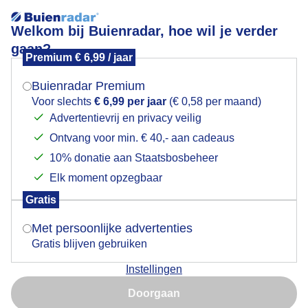
Welkom bij Buienradar, hoe wil je verder
gaan?
Premium € 6,99 / jaar
Mogen we je locatie gebruiken voor het
nauwelijks regen
weer?
Buienradar Premium
Voor slechts
€ 6,99 per jaar
(€ 0,58 per maand)
Advertentievrij en privacy veilig
Ontvang voor min. € 40,- aan cadeaus
Indien je hier nog geen akkoord op hebt gegeven,
verschijnt er zo een pop-up uit je browser waarin
10% donatie aan Staatsbosbeheer
deze toestemming gevraagd wordt.
Elk moment opzegbaar
Gratis
Is goed, toon de popup
Met persoonlijke advertenties
Gratis blijven gebruiken
Instellingen
Nu niet, misschien later
Door: ben Saanen
Gemaakt: 15-05-2026, 72x bekeken
Doorgaan
Gebruik je Safari en wil je niet elke dag deze pop-up zien?