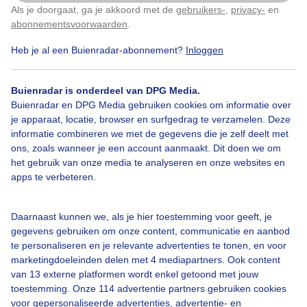
Als je doorgaat, ga je akkoord met de
gebruikers-
,
privacy-
en
Klik
hier
om dit aan te passen
1
abonnementsvoorwaarden
.
Heb je al een Buienradar-abonnement?
Inloggen
Bekijk slideshow
Buienradar is onderdeel van DPG Media.
Buienradar en DPG Media gebruiken cookies om informatie over
je apparaat, locatie, browser en surfgedrag te verzamelen. Deze
informatie combineren we met de gegevens die je zelf deelt met
ons, zoals wanneer je een account aanmaakt. Dit doen we om
het gebruik van onze media te analyseren en onze websites en
Een moment geduld aub...
apps te verbeteren.
Daarnaast kunnen we, als je hier toestemming voor geeft, je
gegevens gebruiken om onze content, communicatie en aanbod
te personaliseren en je relevante advertenties te tonen, en voor
marketingdoeleinden delen met 4 mediapartners. Ook content
Over Buienradar
van 13 externe platformen wordt enkel getoond met jouw
toestemming. Onze 114 advertentie partners gebruiken cookies
voor gepersonaliseerde advertenties, advertentie- en