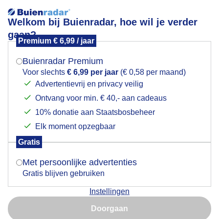
Welkom bij Buienradar, hoe wil je verder
gaan?
Premium € 6,99 / jaar
Mogen we je locatie gebruiken voor het
REGEN WIND EN KOUD
weer?
Buienradar Premium
Voor slechts
€ 6,99 per jaar
(€ 0,58 per maand)
Advertentievrij en privacy veilig
Ontvang voor min. € 40,- aan cadeaus
Indien je hier nog geen akkoord op hebt gegeven,
verschijnt er zo een pop-up uit je browser waarin
10% donatie aan Staatsbosbeheer
deze toestemming gevraagd wordt.
Elk moment opzegbaar
Gratis
Is goed, toon de popup
Met persoonlijke advertenties
Gratis blijven gebruiken
Instellingen
Nu niet, misschien later
Door: Els Bax
Gemaakt: 15-05-2026, 86x bekeken
Doorgaan
Gebruik je Safari en wil je niet elke dag deze pop-up zien?