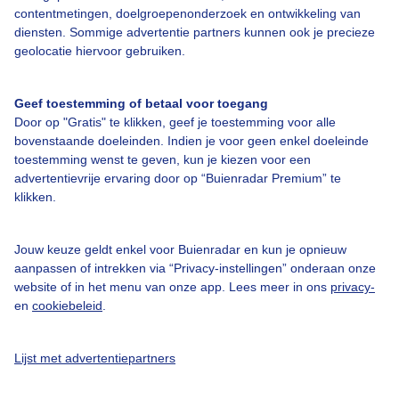
Bedrijfsgegevens
contentmetingen, doelgroepenonderzoek en ontwikkeling van
Veelgestelde vragen
diensten. Sommige advertentie partners kunnen ook je precieze
geolocatie hiervoor gebruiken.
Contact
Toegankelijkheid
Geef toestemming of betaal voor toegang
Door op "Gratis" te klikken, geef je toestemming voor alle
Gebruikersvoorwaarden
bovenstaande doeleinden. Indien je voor geen enkel doeleinde
Adverteren
toestemming wenst te geven, kun je kiezen voor een
advertentievrije ervaring door op “Buienradar Premium” te
Buienradar Team
klikken.
Privacy beleid
Cookie beleid
Jouw keuze geldt enkel voor Buienradar en kun je opnieuw
aanpassen of intrekken via “Privacy-instellingen” onderaan onze
Privacy instellingen
website of in het menu van onze app. Lees meer in ons
privacy-
Gratis weerdata
en
cookiebeleid
.
@BuienradarNL
Lijst met advertentiepartners
Buienradar