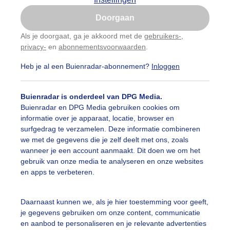
Is goed, toon de popup
Doorgaan
Nu niet, misschien later
Als je doorgaat, ga je akkoord met de
gebruikers-
,
privacy-
en
abonnementsvoorwaarden
.
Gebruik je Safari en wil je niet elke dag deze pop-up
zien?
Heb je al een Buienradar-abonnement?
Inloggen
Klik
hier
om dit aan te passen
Buienradar is onderdeel van DPG Media.
Buienradar en DPG Media gebruiken cookies om
informatie over je apparaat, locatie, browser en
surfgedrag te verzamelen. Deze informatie combineren
we met de gegevens die je zelf deelt met ons, zoals
wanneer je een account aanmaakt. Dit doen we om het
gebruik van onze media te analyseren en onze websites
en apps te verbeteren.
Daarnaast kunnen we, als je hier toestemming voor geeft,
r: Els Bax
Gemaakt: 15-05-2026, 40x bekeken
je gegevens gebruiken om onze content, communicatie
en aanbod te personaliseren en je relevante advertenties