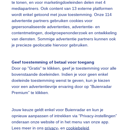
te tonen, en voor marketingdoeleinden delen met 4
mediapartners. Ook content van 13 externe platformen
ekijk slideshow
wordt enkel getoond met jouw toestemming. Onze 114
advertentie partners gebruiken cookies voor
gepersonaliseerde advertenties, advertentie- en
contentmetingen, doelgroepenonderzoek en ontwikkeling
van diensten. Sommige advertentie partners kunnen ook
je precieze geolocatie hiervoor gebruiken.
Een moment geduld
Geef toestemming of betaal voor toegang
Door op "Gratis" te klikken, geef je toestemming voor alle
bovenstaande doeleinden. Indien je voor geen enkel
uienradar
Mijn weer
doeleinde toestemming wenst te geven, kun je kiezen
voor een advertentievrije ervaring door op “Buienradar
fsgegevens
De Bilt
Premium” te klikken.
stelde vragen
t
Jouw keuze geldt enkel voor Buienradar en kun je
opnieuw aanpassen of intrekken via “Privacy-instellingen”
elijkheid
onderaan onze website of in het menu van onze app.
Lees meer in ons
privacy-
en
cookiebeleid
.
kersvoorwaarden