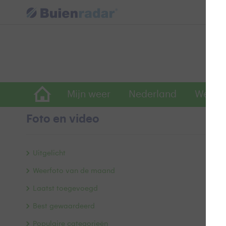
Mijn weer
Nederland
Wereld
Foto en video
R
Uitgelicht
Weerfoto van de maand
Laatst toegevoegd
Best gewaardeerd
Populaire categorieën