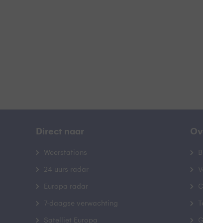
B
Direct naar
Over B
Weerstations
Bedrij
24 uurs radar
Veelge
Europa radar
Contac
7-daagse verwachting
Toegank
Satelliet Europa
Gebrui