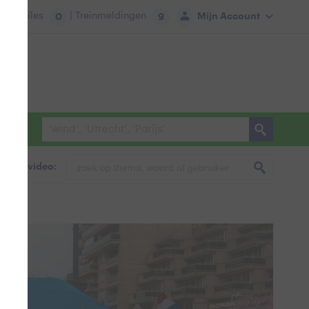
tie:
Files
| Treinmeldingen
Mijn Account
0
9
foto & video: