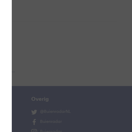
 aub...
Overig
@BuienradarNL
Buienradar
Buienradar