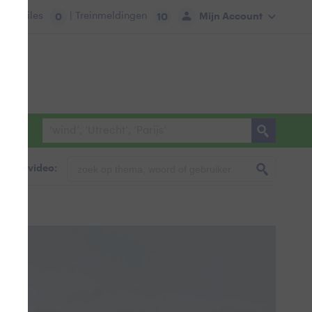
tie:
Files
| Treinmeldingen
Mijn Account
0
10
foto & video: