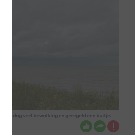
 hele dag veel bewolking en geregeld een buitje.