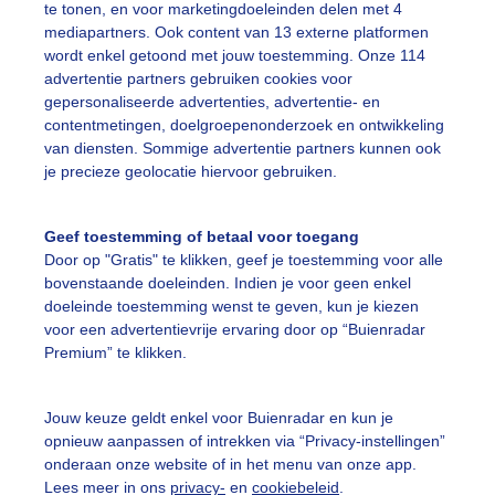
te tonen, en voor marketingdoeleinden delen met 4
mediapartners. Ook content van 13 externe platformen
egen
Wolken
wordt enkel getoond met jouw toestemming. Onze 114
advertentie partners gebruiken cookies voor
gepersonaliseerde advertenties, advertentie- en
ekijk slideshow
contentmetingen, doelgroepenonderzoek en ontwikkeling
van diensten. Sommige advertentie partners kunnen ook
je precieze geolocatie hiervoor gebruiken.
Geef toestemming of betaal voor toegang
Door op "Gratis" te klikken, geef je toestemming voor alle
Een moment geduld
bovenstaande doeleinden. Indien je voor geen enkel
doeleinde toestemming wenst te geven, kun je kiezen
voor een advertentievrije ervaring door op “Buienradar
Premium” te klikken.
uienradar
Mijn weer
Jouw keuze geldt enkel voor Buienradar en kun je
fsgegevens
De Bilt
opnieuw aanpassen of intrekken via “Privacy-instellingen”
stelde vragen
onderaan onze website of in het menu van onze app.
Lees meer in ons
privacy-
en
cookiebeleid
.
t