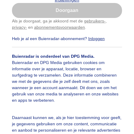
Is goed, toon de popup
Doorgaan
Nu niet, misschien later
Als je doorgaat, ga je akkoord met de
gebruikers-
,
privacy-
en
abonnementsvoorwaarden
.
Gebruik je Safari en wil je niet elke dag deze pop-up
zien?
Heb je al een Buienradar-abonnement?
Inloggen
Klik
hier
om dit aan te passen
Buienradar is onderdeel van DPG Media.
Buienradar en DPG Media gebruiken cookies om
informatie over je apparaat, locatie, browser en
surfgedrag te verzamelen. Deze informatie combineren
we met de gegevens die je zelf deelt met ons, zoals
wanneer je een account aanmaakt. Dit doen we om het
gebruik van onze media te analyseren en onze websites
en apps te verbeteren.
jdagmiddag op de dijk bij Enkhuizen aan het IJsselmeer. De
Daarnaast kunnen we, als je hier toestemming voor geeft,
je gegevens gebruiken om onze content, communicatie
r: Corinne de Kroon
Gemaakt: 15-05-2026, 18x bekeken
en aanbod te personaliseren en je relevante advertenties