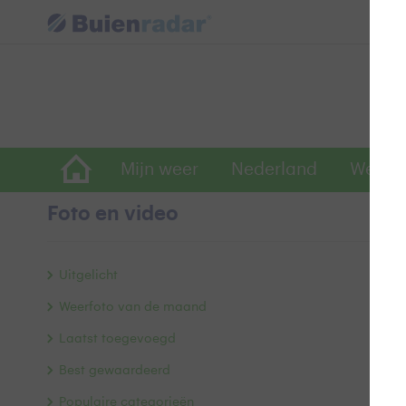
Mijn weer
Nederland
Wereld
Foto en video
I
Uitgelicht
Weerfoto van de maand
Laatst toegevoegd
Best gewaardeerd
Populaire categorieën