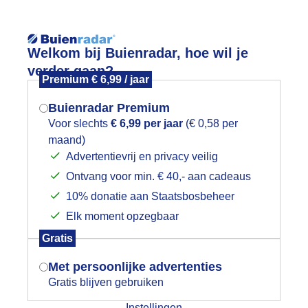
Reisinforma
Welkom bij Buienradar, hoe wil je
verder gaan?
Premium € 6,99 / jaar
Buienradar Premium
Voor slechts
€ 6,99 per jaar
(€ 0,58 per
wijd
Foto en video
Weerzine
maand)
Mogen we je locatie gebruiken voor
Advertentievrij en privacy veilig
het weer?
Zoeken in 
Ontvang voor min. € 40,- aan cadeaus
10% donatie aan Staatsbosbeheer
Jsselmeer
Elk moment opzegbaar
Indien je hier nog geen akkoord op hebt
Gratis
gegeven, verschijnt er zo een pop-up uit
je browser waarin deze toestemming
Met persoonlijke advertenties
gevraagd wordt.
Gratis blijven gebruiken
Instellingen