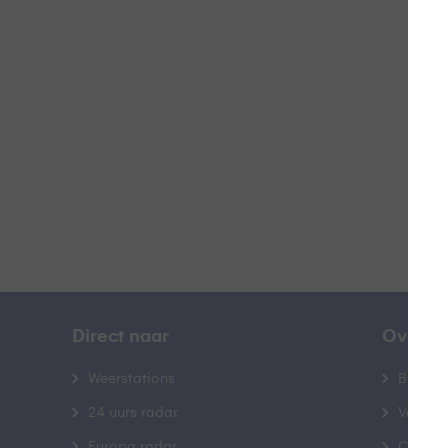
R
B
Direct naar
Over B
Weerstations
Bedrij
24 uurs radar
Veelge
Europa radar
Contac