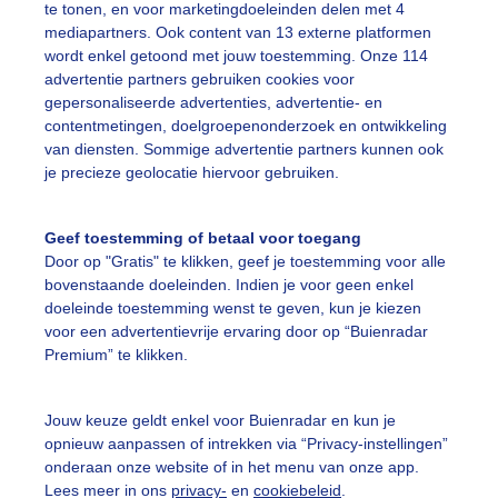
te tonen, en voor marketingdoeleinden delen met 4
mediapartners. Ook content van 13 externe platformen
on
Regen
Wolken
wordt enkel getoond met jouw toestemming. Onze 114
advertentie partners gebruiken cookies voor
gepersonaliseerde advertenties, advertentie- en
ekijk slideshow
contentmetingen, doelgroepenonderzoek en ontwikkeling
van diensten. Sommige advertentie partners kunnen ook
je precieze geolocatie hiervoor gebruiken.
Geef toestemming of betaal voor toegang
Door op "Gratis" te klikken, geef je toestemming voor alle
Een moment geduld
bovenstaande doeleinden. Indien je voor geen enkel
doeleinde toestemming wenst te geven, kun je kiezen
voor een advertentievrije ervaring door op “Buienradar
Premium” te klikken.
uienradar
Mijn weer
Jouw keuze geldt enkel voor Buienradar en kun je
fsgegevens
De Bilt
opnieuw aanpassen of intrekken via “Privacy-instellingen”
stelde vragen
onderaan onze website of in het menu van onze app.
Lees meer in ons
privacy-
en
cookiebeleid
.
t