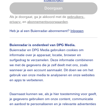
Is goed, toon de popup
Doorgaan
Nu niet, misschien later
Als je doorgaat, ga je akkoord met de
gebruikers-
,
privacy-
en
abonnementsvoorwaarden
.
Gebruik je Safari en wil je niet elke dag deze pop-up
zien?
Heb je al een Buienradar-abonnement?
Inloggen
Klik
hier
om dit aan te passen
Buienradar is onderdeel van DPG Media.
Buienradar en DPG Media gebruiken cookies om
informatie over je apparaat, locatie, browser en
surfgedrag te verzamelen. Deze informatie combineren
we met de gegevens die je zelf deelt met ons, zoals
wanneer je een account aanmaakt. Dit doen we om het
gebruik van onze media te analyseren en onze websites
en apps te verbeteren.
nsdag in Andijk. Na een korte opklaring is de volgende bu
Daarnaast kunnen we, als je hier toestemming voor geeft,
je gegevens gebruiken om onze content, communicatie
r: Corinne de Kroon
Gemaakt: 13-05-2026, 21x bekeken
en aanbod te personaliseren en je relevante advertenties