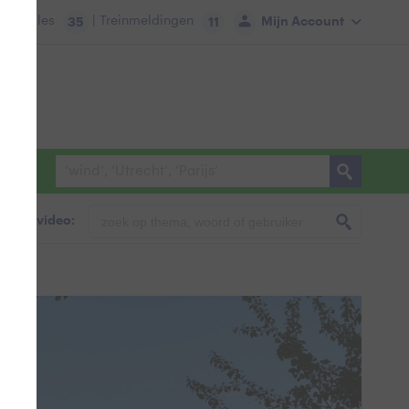
tie:
Files
| Treinmeldingen
Mijn Account
35
11
foto & video: