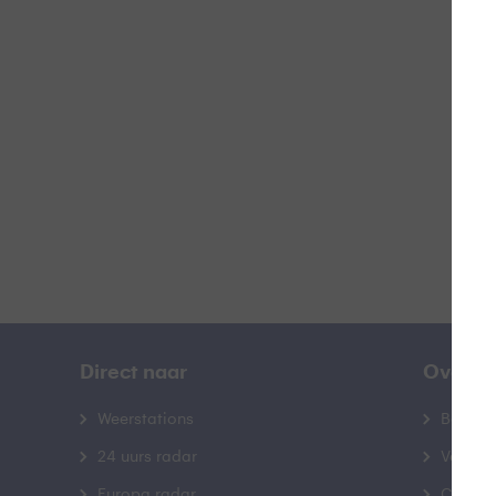
Z
B
Direct naar
Over B
Weerstations
Bedrij
24 uurs radar
Veelge
Europa radar
Contac