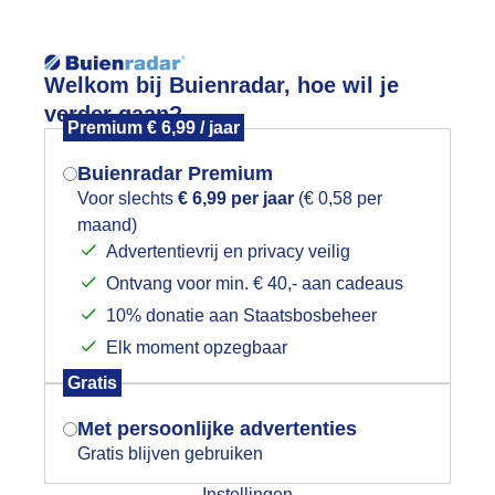
Reisinforma
Welkom bij Buienradar, hoe wil je
verder gaan?
Premium € 6,99 / jaar
Buienradar Premium
Voor slechts
€ 6,99 per jaar
(€ 0,58 per
wijd
Foto en video
Weerzine
maand)
Mogen we je locatie gebruiken voor
Advertentievrij en privacy veilig
het weer?
Zoeken in 
Ontvang voor min. € 40,- aan cadeaus
10% donatie aan Staatsbosbeheer
e volgende bui
Elk moment opzegbaar
Indien je hier nog geen akkoord op hebt
Gratis
gegeven, verschijnt er zo een pop-up uit
je browser waarin deze toestemming
Met persoonlijke advertenties
gevraagd wordt.
Gratis blijven gebruiken
Instellingen