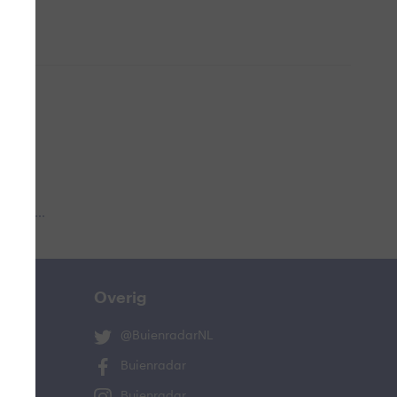
 aub...
Overig
@BuienradarNL
Buienradar
Buienradar