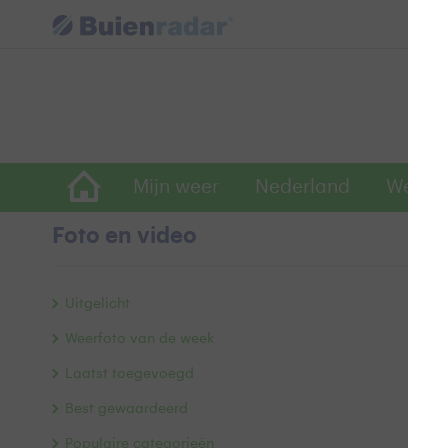
Mijn weer
Nederland
Wereld
Foto en video
D
Uitgelicht
Weerfoto van de week
Laatst toegevoegd
Best gewaardeerd
Populaire categorieën