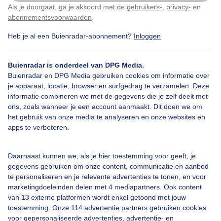
Als je doorgaat, ga je akkoord met de
gebruikers-
,
privacy-
en
Klik
hier
om dit aan te passen
Door: Anne-Marie van Iersel
Gemaakt: 15-05-2026, 133x bekeken
abonnementsvoorwaarden
.
Heb je al een Buienradar-abonnement?
Inloggen
3
Buienradar is onderdeel van DPG Media.
Zon
Wolken
Wind
Buienradar en DPG Media gebruiken cookies om informatie over
je apparaat, locatie, browser en surfgedrag te verzamelen. Deze
informatie combineren we met de gegevens die je zelf deelt met
Bekijk slideshow
ons, zoals wanneer je een account aanmaakt. Dit doen we om
het gebruik van onze media te analyseren en onze websites en
apps te verbeteren.
Daarnaast kunnen we, als je hier toestemming voor geeft, je
gegevens gebruiken om onze content, communicatie en aanbod
Een moment geduld aub...
te personaliseren en je relevante advertenties te tonen, en voor
marketingdoeleinden delen met 4 mediapartners. Ook content
van 13 externe platformen wordt enkel getoond met jouw
toestemming. Onze 114 advertentie partners gebruiken cookies
voor gepersonaliseerde advertenties, advertentie- en