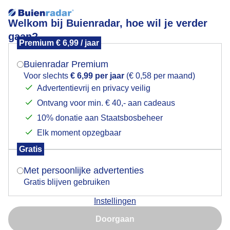
Welkom bij Buienradar, hoe wil je verder
gaan?
Premium € 6,99 / jaar
Mogen we je locatie gebruiken voor het
Zon en wind
weer?
Buienradar Premium
Voor slechts
€ 6,99 per jaar
(€ 0,58 per maand)
Advertentievrij en privacy veilig
Ontvang voor min. € 40,- aan cadeaus
Indien je hier nog geen akkoord op hebt gegeven,
verschijnt er zo een pop-up uit je browser waarin
10% donatie aan Staatsbosbeheer
deze toestemming gevraagd wordt.
Elk moment opzegbaar
Gratis
Is goed, toon de popup
Met persoonlijke advertenties
Gratis blijven gebruiken
Instellingen
Nu niet, misschien later
Zon en wind
Doorgaan
Gebruik je Safari en wil je niet elke dag deze pop-up zien?