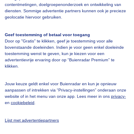
contentmetingen, doelgroepenonderzoek en ontwikkeling van
diensten. Sommige advertentie partners kunnen ook je precieze
Over Buienradar
geolocatie hiervoor gebruiken.
Bedrijfsgegevens
Geef toestemming of betaal voor toegang
Door op "Gratis" te klikken, geef je toestemming voor alle
Veelgestelde vragen
bovenstaande doeleinden. Indien je voor geen enkel doeleinde
toestemming wenst te geven, kun je kiezen voor een
Contact
advertentievrije ervaring door op “Buienradar Premium” te
Toegankelijkheid
klikken.
Gebruikersvoorwaarden
Jouw keuze geldt enkel voor Buienradar en kun je opnieuw
Adverteren
aanpassen of intrekken via “Privacy-instellingen” onderaan onze
Buienradar Team
website of in het menu van onze app. Lees meer in ons
privacy-
en
cookiebeleid
.
Privacy beleid
Cookie beleid
Lijst met advertentiepartners
Privacy instellingen