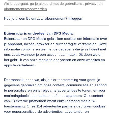
Als je doorgaat, ga je akkoord met de
gebruikers-
,
privacy-
en
Klik
hier
om dit aan te passen
abonnementsvoorwaarden
.
Heb je al een Buienradar-abonnement?
Inloggen
Een moment geduld aub...
Buienradar is onderdeel van DPG Media.
Buienradar en DPG Media gebruiken cookies om informatie over
je apparaat, locatie, browser en surfgedrag te verzamelen. Deze
informatie combineren we met de gegevens die je zelf deelt met
ons, zoals wanneer je een account aanmaakt. Dit doen we om
Over Buienradar
het gebruik van onze media te analyseren en onze websites en
apps te verbeteren.
Bedrijfsgegevens
Daarnaast kunnen we, als je hier toestemming voor geeft, je
Veelgestelde vragen
gegevens gebruiken om onze content, communicatie en aanbod
Contact
te personaliseren en je relevante advertenties te tonen, en voor
marketingdoeleinden delen met 4 mediapartners. Ook content
Toegankelijkheid
van 13 externe platformen wordt enkel getoond met jouw
toestemming. Onze 114 advertentie partners gebruiken cookies
Gebruikersvoorwaarden
voor gepersonaliseerde advertenties, advertentie- en