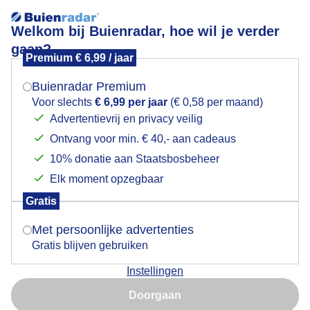
Welkom bij Buienradar, hoe wil je verder
gaan?
Premium € 6,99 / jaar
Mogen we je locatie gebruiken voor het
Wolken
weer?
Buienradar Premium
Voor slechts
€ 6,99 per jaar
(€ 0,58 per maand)
Wolken
Advertentievrij en privacy veilig
Ontvang voor min. € 40,- aan cadeaus
Indien je hier nog geen akkoord op hebt gegeven,
Door: Cynthia Van Leusden
Gemaakt: 14-05-2026, 10x bekeken
verschijnt er zo een pop-up uit je browser waarin
10% donatie aan Staatsbosbeheer
deze toestemming gevraagd wordt.
Elk moment opzegbaar
Gratis
Is goed, toon de popup
Zon
Regen
Wolken
Met persoonlijke advertenties
Gratis blijven gebruiken
Bekijk slideshow
Instellingen
Nu niet, misschien later
Doorgaan
Gebruik je Safari en wil je niet elke dag deze pop-up zien?