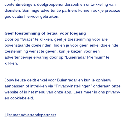
Adverteren
contentmetingen, doelgroepenonderzoek en ontwikkeling van
diensten. Sommige advertentie partners kunnen ook je precieze
Buienradar Team
geolocatie hiervoor gebruiken.
Privacy beleid
Cookie beleid
Geef toestemming of betaal voor toegang
Door op "Gratis" te klikken, geef je toestemming voor alle
Privacy instellingen
bovenstaande doeleinden. Indien je voor geen enkel doeleinde
Gratis weerdata
toestemming wenst te geven, kun je kiezen voor een
advertentievrije ervaring door op “Buienradar Premium” te
klikken.
@BuienradarNL
Buienradar
Jouw keuze geldt enkel voor Buienradar en kun je opnieuw
Buienradar
aanpassen of intrekken via “Privacy-instellingen” onderaan onze
website of in het menu van onze app. Lees meer in ons
privacy-
en
cookiebeleid
.
Lijst met advertentiepartners
© 2006 - 2026 RTL Nederland. Alle rechten voorbehouden. Geen tekst-