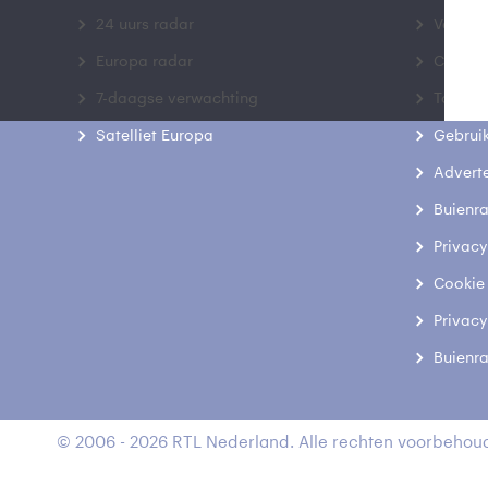
24 uurs radar
Veelge
Europa radar
Contac
7-daagse verwachting
Toegank
Satelliet Europa
Gebrui
Advert
Buienr
Privacy
Cookie
Privacy
Buienr
© 2006 - 2026 RTL Nederland. Alle rechten voorbehoud