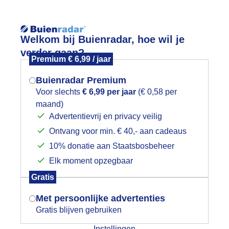
Reisinforma
Welkom bij Buienradar, hoe wil je
verder gaan?
Premium € 6,99 / jaar
Buienradar Premium
Voor slechts
€ 6,99 per jaar
(€ 0,58 per
wijd
Foto en video
Weerzine
maand)
Mogen we je locatie gebruiken voor
Advertentievrij en privacy veilig
het weer?
Zoeken in 
Ontvang voor min. € 40,- aan cadeaus
10% donatie aan Staatsbosbeheer
isselvallig weer
Elk moment opzegbaar
Indien je hier nog geen akkoord op hebt
Gratis
gegeven, verschijnt er zo een pop-up uit
je browser waarin deze toestemming
Met persoonlijke advertenties
gevraagd wordt.
Gratis blijven gebruiken
Instellingen