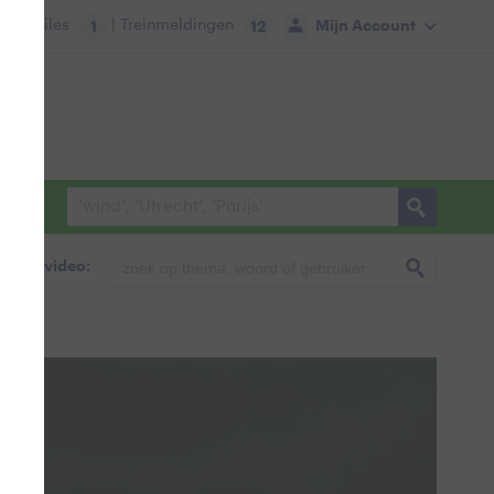
tie:
Files
| Treinmeldingen
Mijn Account
1
12
foto & video: