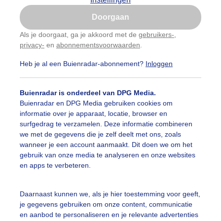
Is goed, toon de popup
Doorgaan
Nu niet, misschien later
Als je doorgaat, ga je akkoord met de
gebruikers-
,
privacy-
en
abonnementsvoorwaarden
.
Gebruik je Safari en wil je niet elke dag deze pop-up
zien?
Heb je al een Buienradar-abonnement?
Inloggen
Klik
hier
om dit aan te passen
Buienradar is onderdeel van DPG Media.
Buienradar en DPG Media gebruiken cookies om
informatie over je apparaat, locatie, browser en
surfgedrag te verzamelen. Deze informatie combineren
we met de gegevens die je zelf deelt met ons, zoals
wanneer je een account aanmaakt. Dit doen we om het
gebruik van onze media te analyseren en onze websites
en apps te verbeteren.
Daarnaast kunnen we, als je hier toestemming voor geeft,
je gegevens gebruiken om onze content, communicatie
en aanbod te personaliseren en je relevante advertenties
selvallig weer