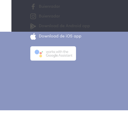
Buienradar
Buienradar
Download de Android app
Download de iOS app