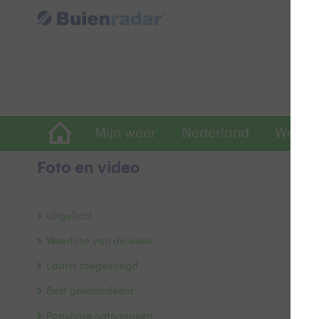
Mijn weer
Nederland
Wereld
Foto en video
W
Uitgelicht
Weerfoto van de week
Laatst toegevoegd
Best gewaardeerd
Populaire categorieën