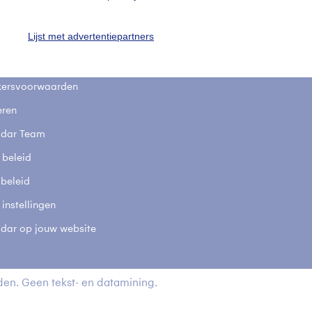
stelde vragen
Lijst met advertentiepartners
t
elijkheid
kersvoorwaarden
eren
adar Team
 beleid
 beleid
 instellingen
adar op jouw website
en. Geen tekst- en datamining.