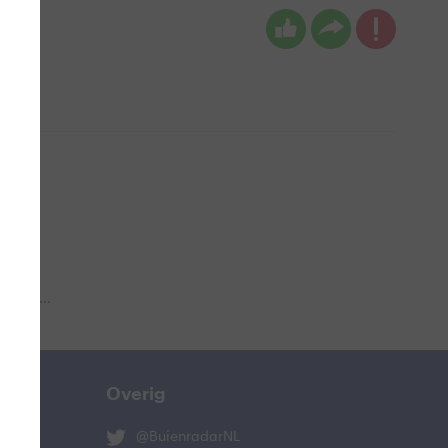
 aub...
Overig
@BuienradarNL