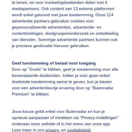
te tonen, en voor marketingdoeleinden delen met 4
mediapartners. Ook content van 13 externe platformen
r: Cynthia Van Leusden
Gemaakt: 14-05-2026, 95x bekeken
wordt enkel getoond met jouw toestemming. Onze 114
advertentie partners gebruiken cookies voor
on
Regen
Wolken
gepersonaliseerde advertenties, advertentie- en
contentmetingen, doelgroepenonderzoek en ontwikkeling
van diensten. Sommige advertentie partners kunnen ook
je precieze geolocatie hiervoor gebruiken.
ekijk slideshow
Geef toestemming of betaal voor toegang
Door op "Gratis" te klikken, geef je toestemming voor alle
bovenstaande doeleinden. Indien je voor geen enkel
doeleinde toestemming wenst te geven, kun je kiezen
voor een advertentievrije ervaring door op “Buienradar
Een moment geduld
Premium” te klikken.
Jouw keuze geldt enkel voor Buienradar en kun je
uienradar
Mijn weer
opnieuw aanpassen of intrekken via “Privacy-instellingen”
onderaan onze website of in het menu van onze app.
fsgegevens
De Bilt
Lees meer in ons
privacy-
en
cookiebeleid
.