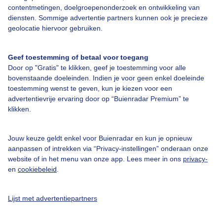
contentmetingen, doelgroepenonderzoek en ontwikkeling van
diensten. Sommige advertentie partners kunnen ook je precieze
Bedrijfsgegevens
geolocatie hiervoor gebruiken.
Veelgestelde vragen
Geef toestemming of betaal voor toegang
Contact
Door op "Gratis" te klikken, geef je toestemming voor alle
Toegankelijkheid
bovenstaande doeleinden. Indien je voor geen enkel doeleinde
toestemming wenst te geven, kun je kiezen voor een
Gebruikersvoorwaarden
advertentievrije ervaring door op “Buienradar Premium” te
klikken.
Adverteren
Buienradar Team
Jouw keuze geldt enkel voor Buienradar en kun je opnieuw
Privacy beleid
aanpassen of intrekken via “Privacy-instellingen” onderaan onze
website of in het menu van onze app. Lees meer in ons
privacy-
Cookie beleid
en
cookiebeleid
.
Privacy instellingen
Gratis weerdata
Lijst met advertentiepartners
@BuienradarNL