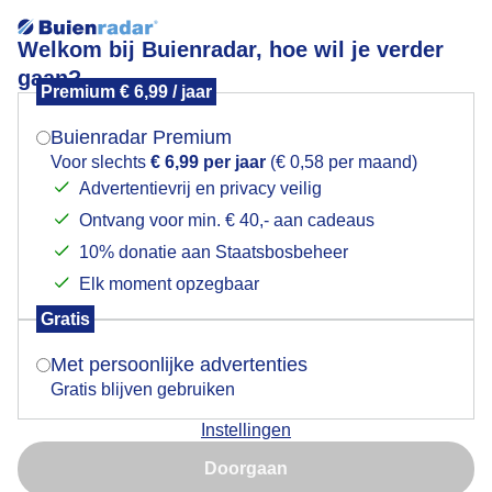
Welkom bij Buienradar, hoe wil je verder
gaan?
Premium € 6,99 / jaar
Mogen we je locatie gebruiken voor het
KLEURRIJKE DAG AAN ZEE
weer?
Buienradar Premium
Voor slechts
€ 6,99 per jaar
(€ 0,58 per maand)
Advertentievrij en privacy veilig
Ontvang voor min. € 40,- aan cadeaus
Indien je hier nog geen akkoord op hebt gegeven,
verschijnt er zo een pop-up uit je browser waarin
10% donatie aan Staatsbosbeheer
deze toestemming gevraagd wordt.
Elk moment opzegbaar
Gratis
Is goed, toon de popup
Met persoonlijke advertenties
Gratis blijven gebruiken
Wandelen aan zee
Instellingen
Nu niet, misschien later
Door: Els Bax
Gemaakt: 14-05-2026, 105x bekeken
Doorgaan
Gebruik je Safari en wil je niet elke dag deze pop-up zien?