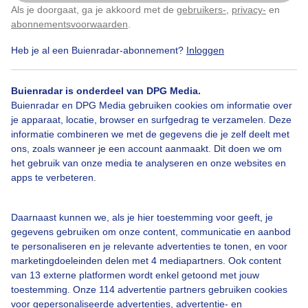
Als je doorgaat, ga je akkoord met de
gebruikers-
,
privacy-
en
Klik
hier
om dit aan te passen
abonnementsvoorwaarden
.
Heb je al een Buienradar-abonnement?
Inloggen
#mensen
Zon
Wind
Buienradar is onderdeel van DPG Media.
Buienradar en DPG Media gebruiken cookies om informatie over
Bekijk slideshow
je apparaat, locatie, browser en surfgedrag te verzamelen. Deze
informatie combineren we met de gegevens die je zelf deelt met
ons, zoals wanneer je een account aanmaakt. Dit doen we om
het gebruik van onze media te analyseren en onze websites en
apps te verbeteren.
Een moment geduld aub...
Daarnaast kunnen we, als je hier toestemming voor geeft, je
gegevens gebruiken om onze content, communicatie en aanbod
te personaliseren en je relevante advertenties te tonen, en voor
marketingdoeleinden delen met 4 mediapartners. Ook content
van 13 externe platformen wordt enkel getoond met jouw
toestemming. Onze 114 advertentie partners gebruiken cookies
voor gepersonaliseerde advertenties, advertentie- en
Over Buienradar